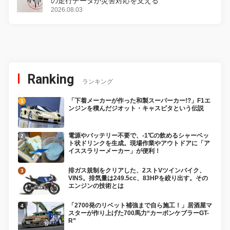
の走行データが災害対応を支える
2026.08.03
Ranking
ランキング
「下着メーカーが作った和製スーパーカー!?」F1エ
ンジンを積んだジオット・キャスピタという伝説
電源やバッテリー不要で、-1℃の飲めるシャーベッ
ト状ドリンクを生成。現場作業やアウトドアに「ア
イススラリーメーカー」が便利！
排ガス規制をクリアした、2ストVツインバイク、
VINS。排気量は249.5cc、83HPを絞り出す。その
エンジンの技術とは
「2700発のリベット補強まで自ら施工！」居酒屋マ
スターが作り上げた700馬力“カーボンケブラーGT-
R”