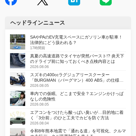
ヘッドラインニュース
SAやPAのEV充電スペースにガソリン車が駐車！
法律的にどう扱われる？
17時間前
真夏の高速道路でタイヤが突然バースト!? 炎天下
のドライブ前に知っておくべき点検内容とは
2026.08.06
スズキの400ccラグジュアリースクーター
「BURGMAN（バーグマン）400 ABS」の仕様を
変更し、8月18日に発売
2026.08.05
車内での仮眠、どこまで安全？エンジンかけっぱ
なしの危険性
2026.08.05
エアコンをつけたら酸っぱい臭いが…目的地に着
く「3分前」のひと工夫でカビを防ぐ方法
2026.08.04
令和8年熊本地震で「通れる道」を可視化、クルマ