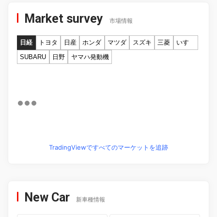
Market survey
市場情報
日経
トヨタ
日産
ホンダ
マツダ
スズキ
三菱
いすゞ
SUBARU
日野
ヤマハ発動機
TradingViewですべてのマーケットを追跡
New Car
新車種情報