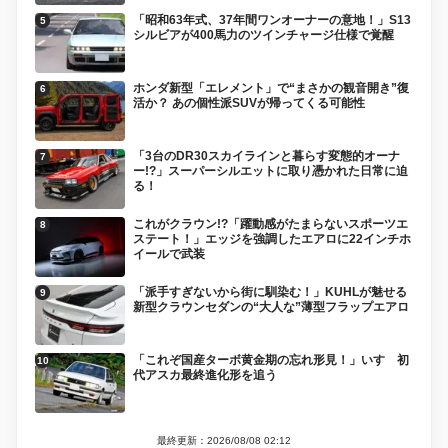
「昭和63年式、37年間ワンオーナーの意地！」S13
シルビアが400馬力のツインチャージ仕様で覚醒
ホンダ新型「エレメント」で“まさかの観音開き”復
活か？ あの個性派SUVが帰ってくる可能性
「3台のDR30スカイラインと暮らす変態的オーナ
ー!?」スーパーシルエットに取り憑かれた日常に迫
る！
これがクラウン!?「躍動感がたまらないスポーツエ
ステート！」エッジを強調したエアロに22インチホ
イールで武装
「派手すぎないから街に馴染む！」KUHLが魅せる
新型クラウンセダンの“大人な”薄型フラップエアロ
「これぞ国産ターボ黄金期の忘れ形見！」いすゞ初
代アスカ最終進化形を追う
最終更新：2026/08/08 02:12