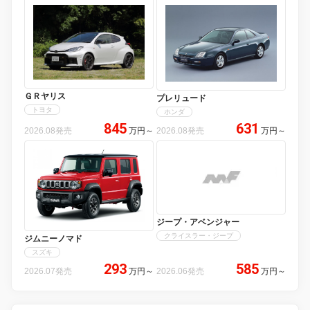
ＧＲヤリス
プレリュード
トヨタ
ホンダ
845
631
2026.08発売
万円
～
2026.08発売
万円
～
ジープ・アベンジャー
クライスラー・ジープ
ジムニーノマド
スズキ
293
585
2026.07発売
万円
～
2026.06発売
万円
～