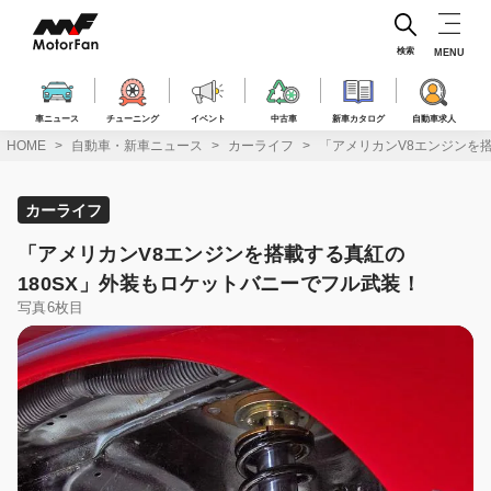
コ
ン
テ
検索
MENU
ン
ツ
へ
車ニュース
チューニング
イベント
中古車
新車カタログ
自動車求人
ス
HOME
自動車・新車ニュース
カーライフ
「アメリカンV8エンジンを
キ
ッ
プ
カーライフ
「アメリカンV8エンジンを搭載する真紅の
180SX」外装もロケットバニーでフル武装！
写真6枚目