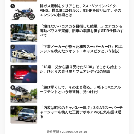
排ガス規制をクリアした、2ストVツインバイク、
VINS。排気量は249.5cc、83HPを絞り出す。その
エンジンの技術とは
「壊れないハコスカを目指した結果…」エアコン＆
電動パワステ完備、旧車の常識を覆すGT-R仕様のす
べて
「下着メーカーが作った和製スーパーカー!?」F1エ
ンジンを積んだジオット・キャスピタという伝説
「18歳、父から譲り受けたS130」そこから始まっ
た、ひとりの走り屋とフェアレディZの物語
「遊び尽くして、そのまま寝る。」軽トラ×エアル
ーフテントという最適解、見つけた!!
「内装は昭和のキャバレー風!?」2.0LV6スーパーチ
ャージャーを積んだ三菱デボネアVの狂気を振り返
る
最終更新：2026/08/09 06:16