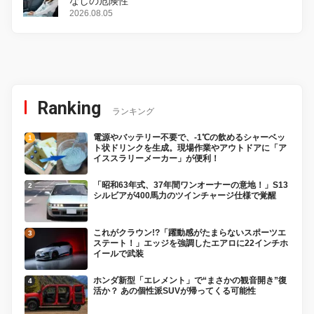
なしの危険性
2026.08.05
Ranking
ランキング
電源やバッテリー不要で、-1℃の飲めるシャーベッ
ト状ドリンクを生成。現場作業やアウトドアに「ア
イススラリーメーカー」が便利！
「昭和63年式、37年間ワンオーナーの意地！」S13
シルビアが400馬力のツインチャージ仕様で覚醒
これがクラウン!?「躍動感がたまらないスポーツエ
ステート！」エッジを強調したエアロに22インチホ
イールで武装
ホンダ新型「エレメント」で“まさかの観音開き”復
活か？ あの個性派SUVが帰ってくる可能性