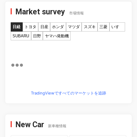
Market survey
市場情報
日経
トヨタ
日産
ホンダ
マツダ
スズキ
三菱
いすゞ
SUBARU
日野
ヤマハ発動機
TradingViewですべてのマーケットを追跡
New Car
新車種情報