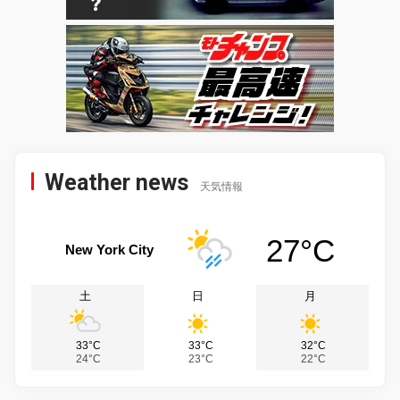
Weather news
天気情報
27°C
New York City
土
日
月
33°C
33°C
32°C
24°C
23°C
22°C