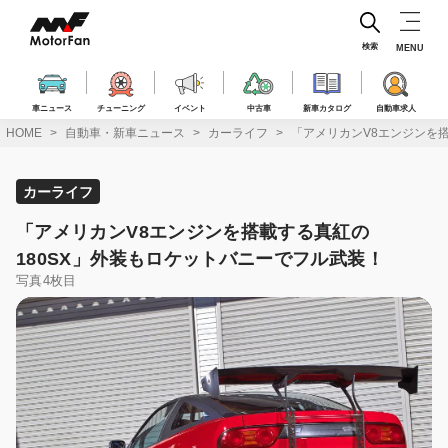
コ
ン
テ
検索
MENU
ン
ツ
へ
車ニュース
チューニング
イベント
中古車
新車カタログ
自動車求人
ス
HOME
自動車・新車ニュース
カーライフ
「アメリカンV8エンジンを
キ
ッ
プ
カーライフ
「アメリカンV8エンジンを搭載する真紅の
180SX」外装もロケットバニーでフル武装！
写真4枚目