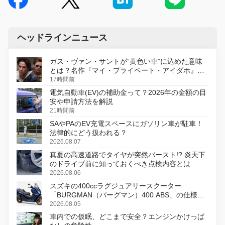
ヘッドラインニュース
ガス・ヴァン・サントが“黄色い車”に込めた意味
とは？名作『マイ・プライベート・アイダホ』が
初のデジタルリマスター版で復活
17時間前
電気自動車(EV)の補助金って？2026年の金額の目
安や申請方法を解説
21時間前
SAやPAのEV充電スペースにガソリン車が駐車！
法律的にどう扱われる？
2026.08.07
真夏の高速道路でタイヤが突然バースト!? 炎天下
のドライブ前に知っておくべき点検内容とは
2026.08.06
スズキの400ccラグジュアリースクーター
「BURGMAN（バーグマン）400 ABS」の仕様を
変更し、8月18日に発売
2026.08.05
車内での仮眠、どこまで安全？エンジンかけっぱ