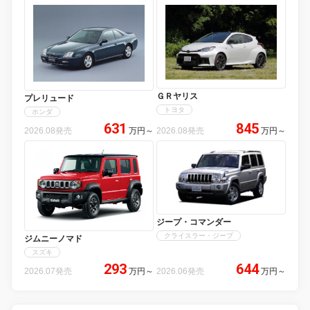
ＧＲヤリス
プレリュード
トヨタ
ホンダ
631
845
2026.08発売
万円
～
2026.08発売
万円
～
ジープ・コマンダー
クライスラー・ジープ
ジムニーノマド
スズキ
293
644
2026.07発売
万円
～
2026.06発売
万円
～