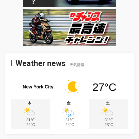
Weather news
天気情報
27°C
New York City
木
金
土
31°C
31°C
31°C
24°C
24°C
23°C