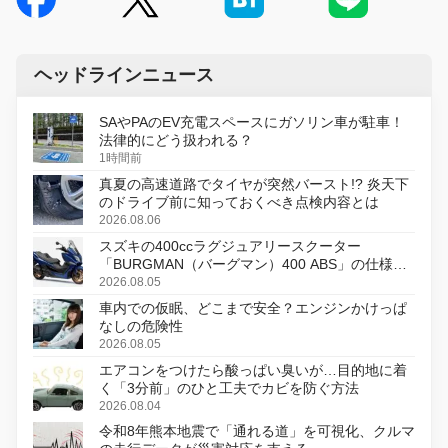
ヘッドラインニュース
SAやPAのEV充電スペースにガソリン車が駐車！
法律的にどう扱われる？
1時間前
真夏の高速道路でタイヤが突然バースト!? 炎天下
のドライブ前に知っておくべき点検内容とは
2026.08.06
スズキの400ccラグジュアリースクーター
「BURGMAN（バーグマン）400 ABS」の仕様を
変更し、8月18日に発売
2026.08.05
車内での仮眠、どこまで安全？エンジンかけっぱ
なしの危険性
2026.08.05
エアコンをつけたら酸っぱい臭いが…目的地に着
く「3分前」のひと工夫でカビを防ぐ方法
2026.08.04
令和8年熊本地震で「通れる道」を可視化、クルマ