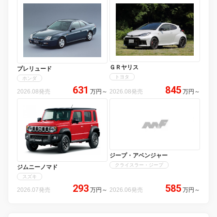
ＧＲヤリス
プレリュード
トヨタ
ホンダ
631
845
2026.08発売
万円
～
2026.08発売
万円
～
ジープ・アベンジャー
クライスラー・ジープ
ジムニーノマド
スズキ
293
585
2026.07発売
万円
～
2026.06発売
万円
～