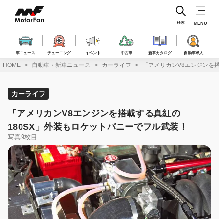
コ
ン
テ
検索
MENU
ン
ツ
へ
車ニュース
チューニング
イベント
中古車
新車カタログ
自動車求人
ス
HOME
自動車・新車ニュース
カーライフ
「アメリカンV8エンジンを
キ
ッ
プ
カーライフ
「アメリカンV8エンジンを搭載する真紅の
180SX」外装もロケットバニーでフル武装！
写真9枚目