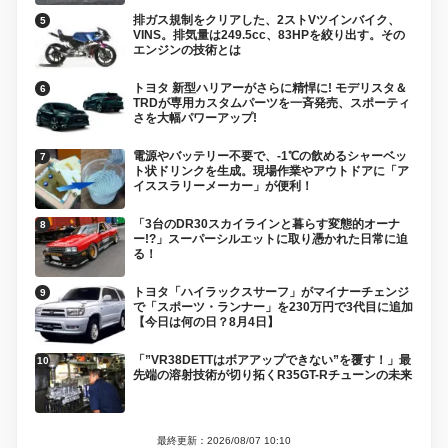
排ガス規制をクリアした、2ストVツインバイク、
VINS。排気量は249.5cc、83HPを絞り出す。その
エンジンの技術とは
トヨタ 新型ハリアーがさらに精悍に! モデリスタ＆
TRDが専用カスタムパーツを一斉発売、スポーティ
さを大幅パワーアップ!
電源やバッテリー不要で、-1℃の飲めるシャーベッ
ト状ドリンクを生成。現場作業やアウトドアに「ア
イススラリーメーカー」が便利！
「3台のDR30スカイラインと暮らす変態的オーナ
ー!?」スーパーシルエットに取り憑かれた日常に迫
る！
トヨタ「ハイラックスサーフ」がマイナーチェンジ
で「スポーツ・ランナー」を230万円で3代目に追加
【今日は何の日？8月4日】
「”VR38DETTはボアアップできない”を覆す！」最
先端の溶射技術が切り拓くR35GT-Rチューンの未来
最終更新：2026/08/07 10:10