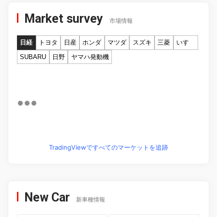
Market survey
市場情報
日経
トヨタ
日産
ホンダ
マツダ
スズキ
三菱
いすゞ
SUBARU
日野
ヤマハ発動機
TradingViewですべてのマーケットを追跡
New Car
新車種情報