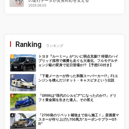
の走行データが災害対応を支える
2026.08.03
Ranking
ランキング
トヨタ『ルーミー』がついに弱点克服!? 待望のハイ
ブリッド採用で燃費も走りも大進化、フルモデルチ
ェンジ級の変身で近日登場か!? 【予想CG付き】
「下着メーカーが作った和製スーパーカー!?」F1エ
ンジンを積んだジオット・キャスピタという伝説
「GR86は“現代のシルビア”になったのか!?」ドリ
フト黄金期を生きた達人、その答え
「2700発のリベット補強まで自ら施工！」居酒屋マ
スターが作り上げた700馬力“カーボンケブラーGT-
R”