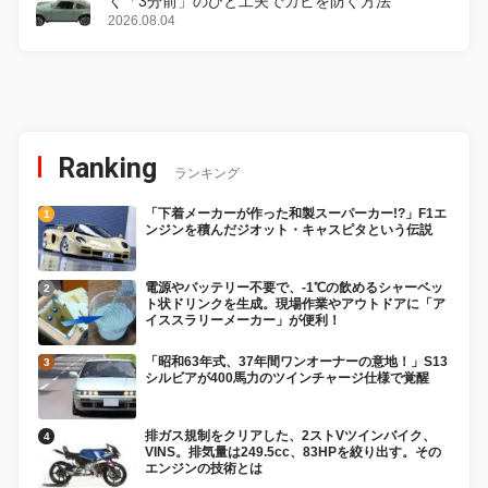
く「3分前」のひと工夫でカビを防ぐ方法
2026.08.04
Ranking
ランキング
「下着メーカーが作った和製スーパーカー!?」F1エ
ンジンを積んだジオット・キャスピタという伝説
電源やバッテリー不要で、-1℃の飲めるシャーベッ
ト状ドリンクを生成。現場作業やアウトドアに「ア
イススラリーメーカー」が便利！
「昭和63年式、37年間ワンオーナーの意地！」S13
シルビアが400馬力のツインチャージ仕様で覚醒
排ガス規制をクリアした、2ストVツインバイク、
VINS。排気量は249.5cc、83HPを絞り出す。その
エンジンの技術とは