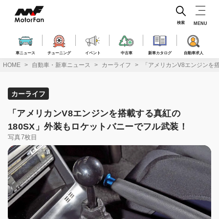
コ
ン
テ
検索
MENU
ン
ツ
へ
車ニュース
チューニング
イベント
中古車
新車カタログ
自動車求人
ス
HOME
自動車・新車ニュース
カーライフ
「アメリカンV8エンジンを
キ
ッ
プ
カーライフ
「アメリカンV8エンジンを搭載する真紅の
180SX」外装もロケットバニーでフル武装！
写真7枚目