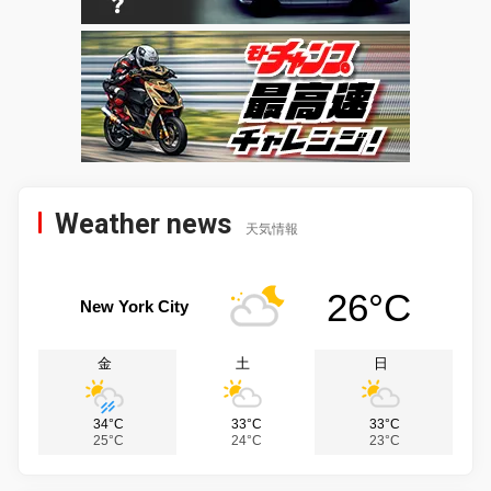
Weather news
天気情報
26°C
New York City
金
土
日
34°C
33°C
33°C
25°C
24°C
23°C