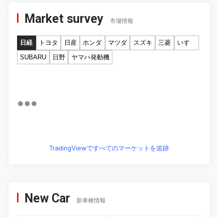
Market survey
市場情報
日経
トヨタ
日産
ホンダ
マツダ
スズキ
三菱
いすゞ
SUBARU
日野
ヤマハ発動機
TradingViewですべてのマーケットを追跡
New Car
新車種情報