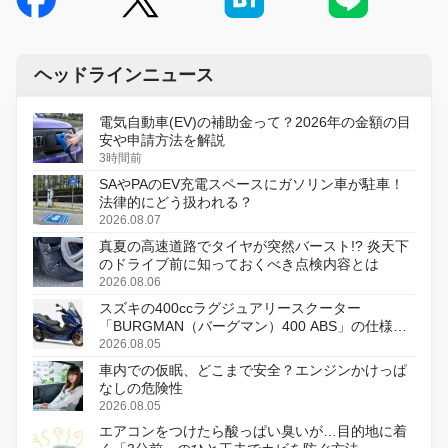
ヘッドラインニュース
電気自動車(EV)の補助金って？2026年の金額の目
安や申請方法を解説
3時間前
SAやPAのEV充電スペースにガソリン車が駐車！
法律的にどう扱われる？
2026.08.07
真夏の高速道路でタイヤが突然バースト!? 炎天下
のドライブ前に知っておくべき点検内容とは
2026.08.06
スズキの400ccラグジュアリースクーター
「BURGMAN（バーグマン）400 ABS」の仕様を
変更し、8月18日に発売
2026.08.05
車内での仮眠、どこまで安全？エンジンかけっぱ
なしの危険性
2026.08.05
エアコンをつけたら酸っぱい臭いが…目的地に着