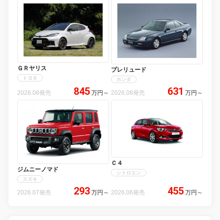
ＧＲヤリス
プレリュード
トヨタ
ホンダ
845
631
2026.08発売
万円
～
2026.08発売
万円
～
Ｃ４
ジムニーノマド
シトロエン
スズキ
293
455
2026.07発売
万円
～
2026.06発売
万円
～