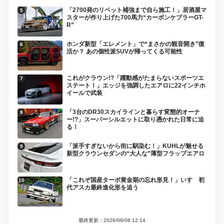
「2700発のリベット補強まで自ら施工！」居酒屋マ
スターが作り上げた700馬力“カーボンケブラーGT-
R”
ホンダ新型「エレメント」で“まさかの観音開き”復
活か？ あの個性派SUVが帰ってくる可能性
これがクラウン!?「躍動感がたまらないスポーツエ
ステート！」エッジを強調したエアロに22インチホ
イールで武装
「3台のDR30スカイラインと暮らす変態的オーナ
ー!?」スーパーシルエットに取り憑かれた日常に迫
る！
「派手すぎないから街に馴染む！」KUHLが魅せる
新型クラウンセダンの“大人な”薄型フラップエアロ
「これぞ国産ターボ黄金期の忘れ形見！」いすゞ初
代アスカ最終進化形を追う
最終更新：2026/08/08 12:14