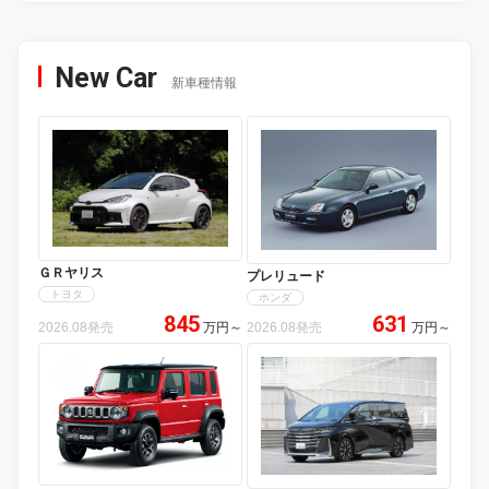
New Car
新車種情報
ＧＲヤリス
プレリュード
トヨタ
ホンダ
845
631
2026.08発売
万円
～
2026.08発売
万円
～