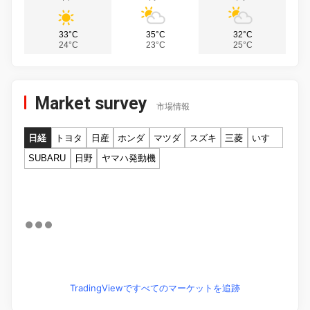
33°C
35°C
32°C
24°C
23°C
25°C
Market survey
市場情報
日経
トヨタ
日産
ホンダ
マツダ
スズキ
三菱
いすゞ
SUBARU
日野
ヤマハ発動機
TradingViewですべてのマーケットを追跡