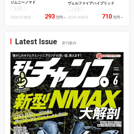
ジムニーノマド
ヴェルファイアハイブリッド
スズキ
トヨタ
293
710
2026.07発売
万円
～
2026.06発売
万円
～
Latest Issue
新刊案内