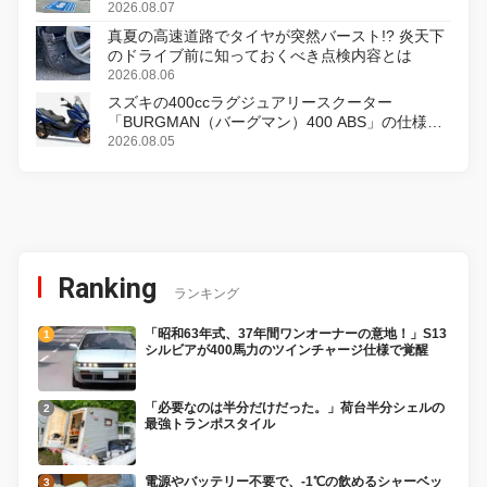
2026.08.07
真夏の高速道路でタイヤが突然バースト!? 炎天下
のドライブ前に知っておくべき点検内容とは
2026.08.06
スズキの400ccラグジュアリースクーター
「BURGMAN（バーグマン）400 ABS」の仕様を
変更し、8月18日に発売
2026.08.05
Ranking
ランキング
「昭和63年式、37年間ワンオーナーの意地！」S13
シルビアが400馬力のツインチャージ仕様で覚醒
「必要なのは半分だけだった。」荷台半分シェルの
最強トランポスタイル
電源やバッテリー不要で、-1℃の飲めるシャーベッ