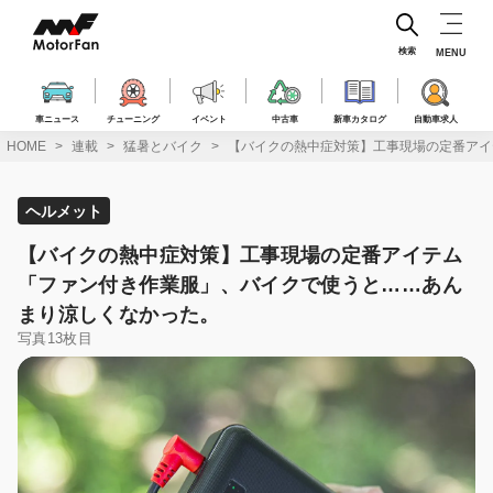
コ
ン
テ
検索
MENU
ン
ツ
へ
車ニュース
チューニング
イベント
中古車
新車カタログ
自動車求人
ス
HOME
連載
猛暑とバイク
【バイクの熱中症対策】工事現場の定番アイ
キ
ッ
プ
ヘルメット
【バイクの熱中症対策】工事現場の定番アイテム
「ファン付き作業服」、バイクで使うと……あん
まり涼しくなかった。
写真13枚目