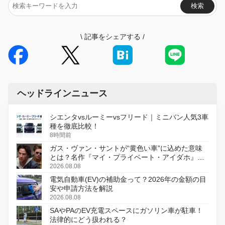
検索
\
記事をシェアする
/
ヘッドラインニュース
シエンタvsルーミーvsフリード｜ミニバン人気3車
種を徹底比較！
8時間前
ガス・ヴァン・サントが“黄色い車”に込めた意味
とは？名作『マイ・プライベート・アイダホ』が
初のデジタルリマスター版で復活
2026.08.08
電気自動車(EV)の補助金って？2026年の金額の目
安や申請方法を解説
2026.08.08
SAやPAのEV充電スペースにガソリン車が駐車！
法律的にどう扱われる？