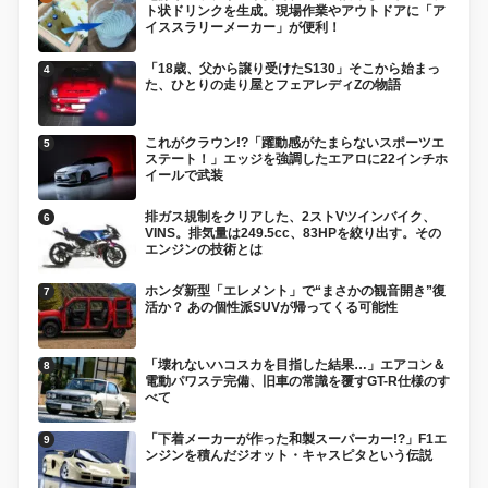
ト状ドリンクを生成。現場作業やアウトドアに「ア
イススラリーメーカー」が便利！
「18歳、父から譲り受けたS130」そこから始まっ
た、ひとりの走り屋とフェアレディZの物語
これがクラウン!?「躍動感がたまらないスポーツエ
ステート！」エッジを強調したエアロに22インチホ
イールで武装
排ガス規制をクリアした、2ストVツインバイク、
VINS。排気量は249.5cc、83HPを絞り出す。その
エンジンの技術とは
ホンダ新型「エレメント」で“まさかの観音開き”復
活か？ あの個性派SUVが帰ってくる可能性
「壊れないハコスカを目指した結果…」エアコン＆
電動パワステ完備、旧車の常識を覆すGT-R仕様のす
べて
「下着メーカーが作った和製スーパーカー!?」F1エ
ンジンを積んだジオット・キャスピタという伝説