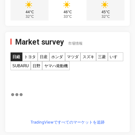
44°C
46°C
45°C
32°C
33°C
32°C
Market survey
市場情報
日経
トヨタ
日産
ホンダ
マツダ
スズキ
三菱
いすゞ
SUBARU
日野
ヤマハ発動機
TradingViewですべてのマーケットを追跡