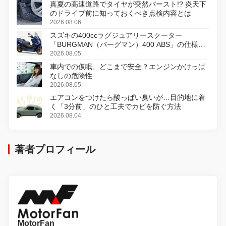
真夏の高速道路でタイヤが突然バースト!? 炎天下
のドライブ前に知っておくべき点検内容とは
2026.08.06
スズキの400ccラグジュアリースクーター
「BURGMAN（バーグマン）400 ABS」の仕様を
変更し、8月18日に発売
2026.08.05
車内での仮眠、どこまで安全？エンジンかけっぱ
なしの危険性
2026.08.05
エアコンをつけたら酸っぱい臭いが…目的地に着
く「3分前」のひと工夫でカビを防ぐ方法
2026.08.04
著者プロフィール
MotorFan