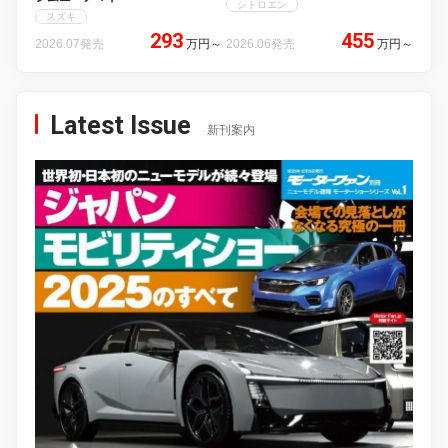
シトロエン
スズキ
293
455
2026.07発売
万円
～
2026.06発売
万円
～
Latest Issue
新刊案内