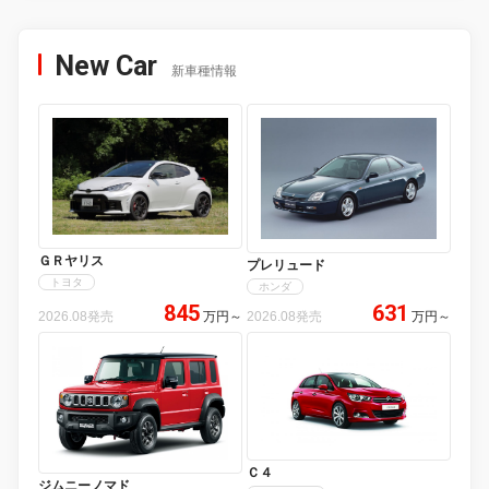
New Car
新車種情報
ＧＲヤリス
プレリュード
トヨタ
ホンダ
845
631
2026.08発売
万円
～
2026.08発売
万円
～
Ｃ４
ジムニーノマド