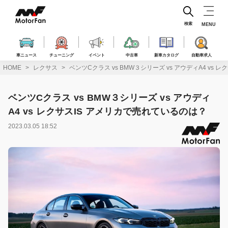
コ
ン
テ
検索
MENU
ン
ツ
へ
車ニュース
チューニング
イベント
中古車
新車カタログ
自動車求人
ス
HOME
レクサス
ベンツCクラス vs BMW３シリーズ vs アウディA4 vs
キ
ッ
プ
ベンツCクラス vs BMW３シリーズ vs アウディ
A4 vs レクサスIS アメリカで売れているのは？
2023.03.05 18:52