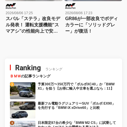
2026/08/06 17:25
2026/08/06 17:23
スバル「ステラ」改良モデ
GR86が一部改良でボディ
ル発表！ 運転支援機能“ス
カラーに「ソリッドグレ
マアシ”の性能向上で安心
ー」が復活！
感さらにアップ
Ranking
ランキング
ＢＭＷ
の記事ランキング
予算300万〜350万円で「ボルボXC40」か「BMW
X1」を狙う【お得に輸入中古車を選ぶなら：11】
最新フル電動ラグジュアリーSUV「ボルボ EX90」
を先行する「BMW iX xDrive60」と比較
日本限定87台の希少な「BMW M2 CS」に試乗して
わかったノーマルとの歴然たる差とは？