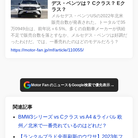
デス・ベンツは？ Cクラス？ Eク
ラス？
メルセデス・ベンツUSの2022年北米
販売台数が発表された。トータルで35
万0949台は、前年比＋6.5%。多くの自動車メーカーが供給
不足で販売台数を落とすなか、メルセデス・ベンツは好調だ
ったわけだ。では、一番売れたのはどのモデルだろう？
https://motor-fan.jp/mf/article/110055/
→
Motor Fan のニュースをGoogle検索で優先表示
関連記事
BMW3シリーズ vs Cクラス vs A4 &ライバル 欧
州／北米で一番売れているのはどれだ？
【ランクルプラド全面刷新のウワサ】2023年フ