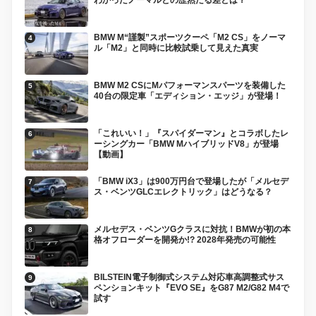
BMW M“謹製”スポーツクーペ「M2 CS」をノーマ
ル「M2」と同時に比較試乗して見えた真実
BMW M2 CSにMパフォーマンスパーツを装備した
40台の限定車「エディション・エッジ」が登場！
「これいい！」『スパイダーマン』とコラボしたレ
ーシングカー「BMW MハイブリッドV8」が登場
【動画】
「BMW iX3」は900万円台で登場したが「メルセデ
ス・ベンツGLCエレクトリック」はどうなる？
メルセデス・ベンツGクラスに対抗！BMWが初の本
格オフローダーを開発か!? 2028年発売の可能性
BILSTEIN電子制御式システム対応車高調整式サス
ペンションキット『EVO SE』をG87 M2/G82 M4で
試す