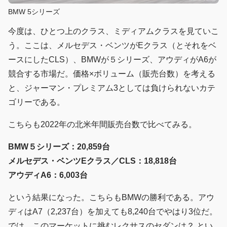
BMW 5シリーズ
今度は、ひとつ上のクラス、ミディアムクラスを見ていこ
う。ここは、メルセデス・ベンツがEクラス（とそれをベ
ースにしたCLS）、BMWが５シリーズ、アウディがA6が
競合する市場だ。価格×ボリューム（販売台数）を考える
と、ジャーマン・プレミアム3としては負けられないカテ
ゴリーである。
こちらも2022年の北米年間販売台数で比べてみる。
BMW５シリーズ：20,859台
メルセデス・ベンツEクラス／CLS：18,818台
アウディA6：6,003台
という結果になった。こちらもBMWの勝利である。アウ
ディはA7（2,237台）を加えても8,240台でやはり3位だ。
では、このマーケットに挑むレクサスのセダンは？ とい