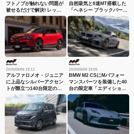
フトノブが触れない問題が
自然吸気と6速MT搭載した
被せるだけで解決! レッツ
「ヘネシー ブラックバー
ォのシリコンカバーが夏も
ド」がデビュー【動画】
冬も快適すぎる! 【CAR
MONO図鑑】
2026/08/06 19:12
2026/08/06 19:05
アルファロメオ・ジュニア
BMW M2 CSにMパフォー
に上品なシルバーアクセン
マンスパーツを装備した40
トが際立つ140台限定の
台の限定車「エディショ
「スポルト スペチアーレ」
ン・エッジ」が登場！
が登場！