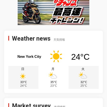
Weather news
天気情報
24°C
New York City
日
月
火
33°C
35°C
32°C
24°C
23°C
25°C
Market survey