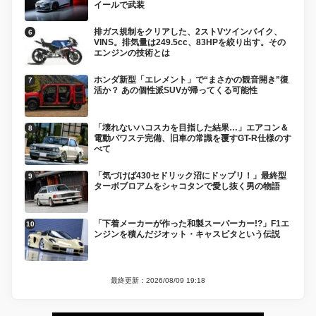
イールで武装
排ガス規制をクリアした、2ストVツインバイク、
VINS。排気量は249.5cc、83HPを絞り出す。その
エンジンの技術とは
ホンダ新型「エレメント」で“まさかの観音開き”復
活か？ あの個性派SUVが帰ってくる可能性
「壊れないハコスカを目指した結果…」エアコン＆
電動パワステ完備、旧車の常識を覆すGT-R仕様のす
べて
「気づけば430セドリック沼にドップリ！」最終型
ターボブロアムをシャコタンで愛し抜く男の物語
「下着メーカーが作った和製スーパーカー!?」F1エ
ンジンを積んだジオット・キャスピタという伝説
最終更新：2026/08/09 19:18