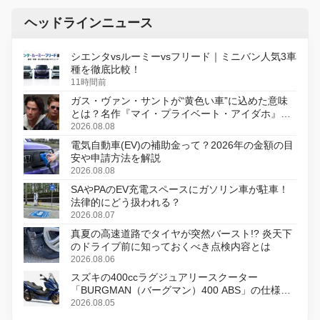
ヘッドラインニュース
シエンタvsルーミーvsフリード｜ミニバン人気3車
種を徹底比較！
11時間前
ガス・ヴァン・サントが“黄色い車”に込めた意味
とは？名作『マイ・プライベート・アイダホ』が
初のデジタルリマスター版で復活
2026.08.08
電気自動車(EV)の補助金って？2026年の金額の目
安や申請方法を解説
2026.08.08
SAやPAのEV充電スペースにガソリン車が駐車！
法律的にどう扱われる？
2026.08.07
真夏の高速道路でタイヤが突然バースト!? 炎天下
のドライブ前に知っておくべき点検内容とは
2026.08.06
スズキの400ccラグジュアリースクーター
「BURGMAN（バーグマン）400 ABS」の仕様を
変更し、8月18日に発売
2026.08.05