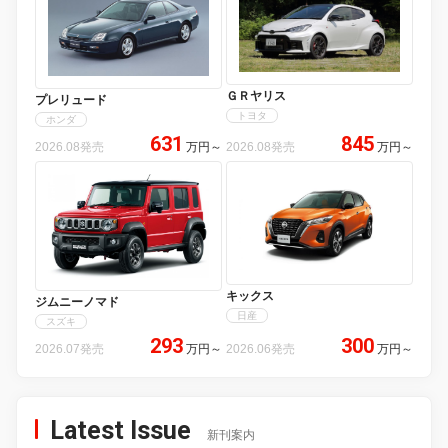
ＧＲヤリス
プレリュード
トヨタ
ホンダ
631
845
2026.08発売
万円
～
2026.08発売
万円
～
キックス
ジムニーノマド
日産
スズキ
293
300
2026.07発売
万円
～
2026.06発売
万円
～
Latest Issue
新刊案内