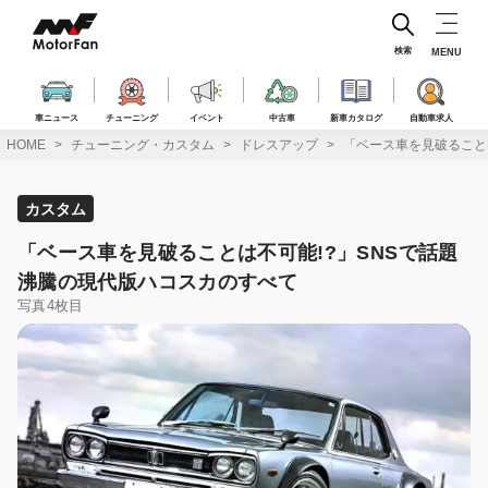
コ
ン
テ
検索
MENU
ン
ツ
へ
車ニュース
チューニング
イベント
中古車
新車カタログ
自動車求人
ス
HOME
チューニング・カスタム
ドレスアップ
「ベース車を見破ること
キ
ッ
プ
カスタム
「ベース車を見破ることは不可能!?」SNSで話題
沸騰の現代版ハコスカのすべて
写真4枚目