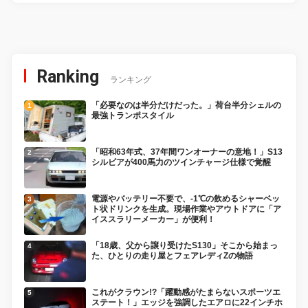
Ranking
ランキング
「必要なのは半分だけだった。」荷台半分シェルの
最強トランポスタイル
「昭和63年式、37年間ワンオーナーの意地！」S13
シルビアが400馬力のツインチャージ仕様で覚醒
電源やバッテリー不要で、-1℃の飲めるシャーベッ
ト状ドリンクを生成。現場作業やアウトドアに「ア
イススラリーメーカー」が便利！
「18歳、父から譲り受けたS130」そこから始まっ
た、ひとりの走り屋とフェアレディZの物語
これがクラウン!?「躍動感がたまらないスポーツエ
ステート！」エッジを強調したエアロに22インチホ