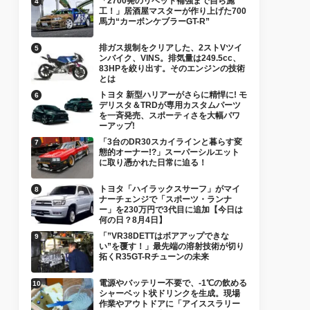
「2700発のリベット補強まで自ら施
工！」居酒屋マスターが作り上げた700
馬力“カーボンケブラーGT-R”
排ガス規制をクリアした、2ストVツイ
ンバイク、VINS。排気量は249.5cc、
83HPを絞り出す。そのエンジンの技術
とは
トヨタ 新型ハリアーがさらに精悍に! モ
デリスタ＆TRDが専用カスタムパーツ
を一斉発売、スポーティさを大幅パワ
ーアップ!
「3台のDR30スカイラインと暮らす変
態的オーナー!?」スーパーシルエット
に取り憑かれた日常に迫る！
トヨタ「ハイラックスサーフ」がマイ
ナーチェンジで「スポーツ・ランナ
ー」を230万円で3代目に追加【今日は
何の日？8月4日】
「”VR38DETTはボアアップできな
い”を覆す！」最先端の溶射技術が切り
拓くR35GT-Rチューンの未来
電源やバッテリー不要で、-1℃の飲める
シャーベット状ドリンクを生成。現場
作業やアウトドアに「アイススラリー