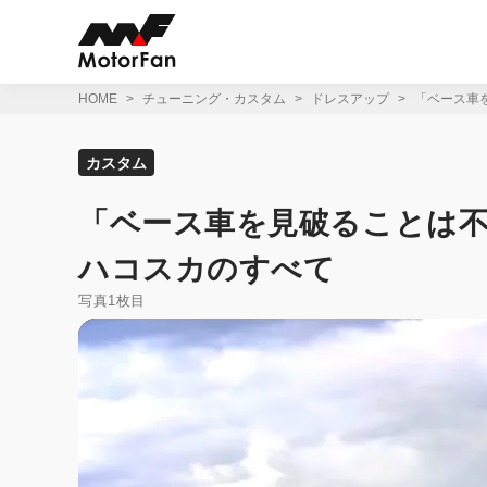
コ
ン
テ
ン
ツ
HOME
チューニング・カスタム
ドレスアップ
「ベース車
へ
ス
キ
カスタム
ッ
プ
「ベース車を見破ることは不
ハコスカのすべて
写真1枚目