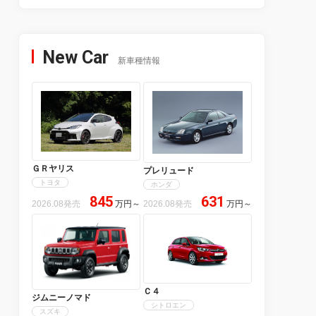
New Car
新車種情報
ＧＲヤリス
プレリュード
トヨタ
ホンダ
845
631
2026.08発売
万円
～
2026.08発売
万円
～
Ｃ４
ジムニーノマド
シトロエン
スズキ