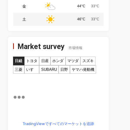
金
44°C
33°C
土
46°C
33°C
Market survey
市場情報
日経
トヨタ
日産
ホンダ
マツダ
スズキ
三菱
いすゞ
SUBARU
日野
ヤマハ発動機
TradingViewですべてのマーケットを追跡