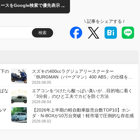
→
のニュースをGoogle検索で優先表示
\
記事をシェアする
/
検索
天下の
スズキの400ccラグジュアリースクーター
「BURGMAN（バーグマン）400 ABS」の仕様を変
更し、8月18日に発売
2026.08.05
ぱな
エアコンをつけたら酸っぱい臭いが…目的地に着く
「3分前」のひと工夫でカビを防ぐ方法
2026.08.04
ルマ
【2026年上半期の軽自動車販売台数TOP10】ホン
ダ・N-BOXが10万台突破！軽市場で圧倒的な存在感
2026.08.02