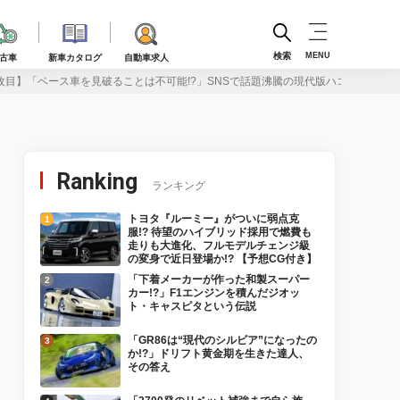
検索
MENU
古車
新車カタログ
自動車求人
枚目】「ベース車を見破ることは不可能!?」SNSで話題沸騰の現代版ハコスカのす
Ranking
ランキング
トヨタ『ルーミー』がついに弱点克
服!? 待望のハイブリッド採用で燃費も
走りも大進化、フルモデルチェンジ級
の変身で近日登場か!? 【予想CG付き】
「下着メーカーが作った和製スーパー
カー!?」F1エンジンを積んだジオッ
ト・キャスピタという伝説
「GR86は“現代のシルビア”になったの
か!?」ドリフト黄金期を生きた達人、
その答え