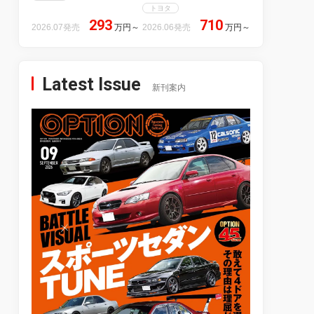
トヨタ
293
710
2026.07発売
万円
～
2026.06発売
万円
～
Latest Issue
新刊案内