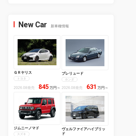
New Car
新車種情報
ＧＲヤリス
プレリュード
トヨタ
ホンダ
845
631
2026.08発売
万円
～
2026.08発売
万円
～
ジムニーノマド
ヴェルファイアハイブリッ
ド
スズキ