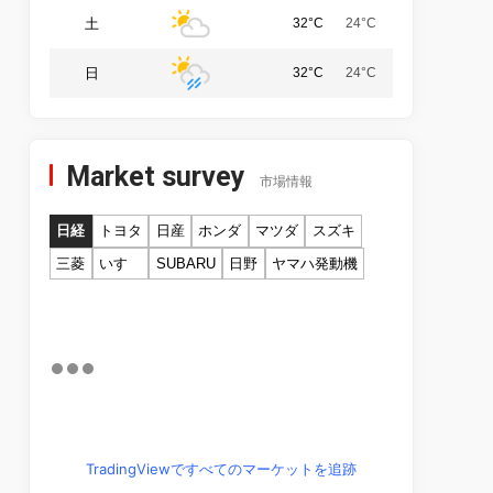
土
32°C
24°C
日
32°C
24°C
Market survey
市場情報
日経
トヨタ
日産
ホンダ
マツダ
スズキ
三菱
いすゞ
SUBARU
日野
ヤマハ発動機
TradingViewですべてのマーケットを追跡