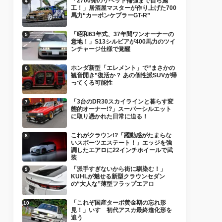
「2700発のリベット補強まで自ら施
工！」居酒屋マスターが作り上げた700
馬力“カーボンケブラーGT-R”
「昭和63年式、37年間ワンオーナーの
意地！」S13シルビアが400馬力のツイ
ンチャージ仕様で覚醒
ホンダ新型「エレメント」で“まさかの
観音開き”復活か？ あの個性派SUVが帰
ってくる可能性
「3台のDR30スカイラインと暮らす変
態的オーナー!?」スーパーシルエット
に取り憑かれた日常に迫る！
これがクラウン!?「躍動感がたまらな
いスポーツエステート！」エッジを強
調したエアロに22インチホイールで武
装
「派手すぎないから街に馴染む！」
KUHLが魅せる新型クラウンセダン
の“大人な”薄型フラップエアロ
「これぞ国産ターボ黄金期の忘れ形
見！」いすゞ初代アスカ最終進化形を
追う