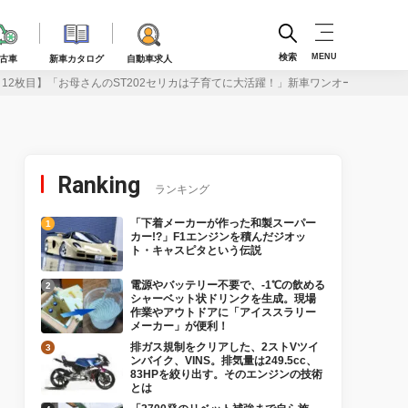
検索
MENU
古車
新車カタログ
自動車求人
12枚目】「お母さんのST202セリカは子育てに大活躍！」新車ワンオーナーで歩ん
Ranking
ランキング
「下着メーカーが作った和製スーパー
カー!?」F1エンジンを積んだジオッ
ト・キャスピタという伝説
電源やバッテリー不要で、-1℃の飲める
シャーベット状ドリンクを生成。現場
作業やアウトドアに「アイススラリー
メーカー」が便利！
排ガス規制をクリアした、2ストVツイ
ンバイク、VINS。排気量は249.5cc、
83HPを絞り出す。そのエンジンの技術
とは