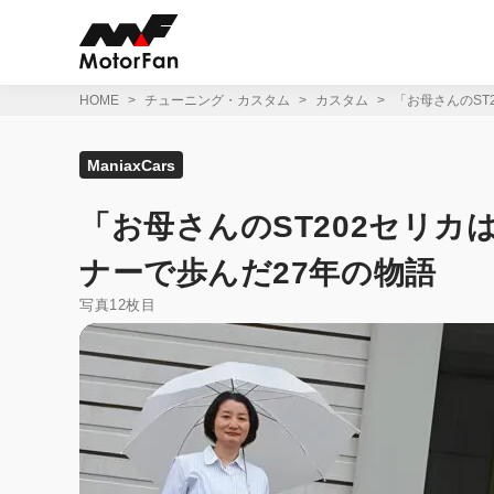
コ
ン
テ
ン
ツ
HOME
チューニング・カスタム
カスタム
「お母さんのST
へ
ス
キ
ManiaxCars
ッ
プ
「お母さんのST202セリ
ナーで歩んだ27年の物語
写真12枚目