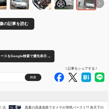
→
のニュースをGoogle検索で優先表示
\
記事をシェアする
/
検索
！法
真夏の高速道路でタイヤが突然バースト!? 炎天下の