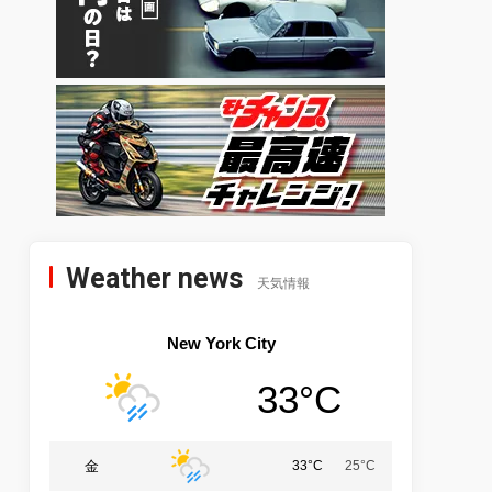
Weather news
天気情報
New York City
33°C
金
33°C
25°C