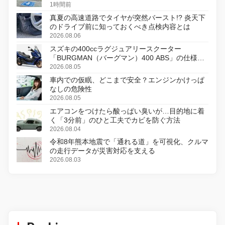
1時間前
真夏の高速道路でタイヤが突然バースト!? 炎天下
のドライブ前に知っておくべき点検内容とは
2026.08.06
スズキの400ccラグジュアリースクーター
「BURGMAN（バーグマン）400 ABS」の仕様を
変更し、8月18日に発売
2026.08.05
車内での仮眠、どこまで安全？エンジンかけっぱ
なしの危険性
2026.08.05
エアコンをつけたら酸っぱい臭いが…目的地に着
く「3分前」のひと工夫でカビを防ぐ方法
2026.08.04
令和8年熊本地震で「通れる道」を可視化、クルマ
の走行データが災害対応を支える
2026.08.03