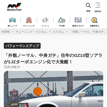
コ
ン
テ
検索
MENU
ン
ツ
へ
車ニュース
チューニング
イベント
中古車
新車カタログ
自動車求人
ス
HOME
チューニング・カスタム
カスタム
「外観ノーマル、中身ガチ」往
キ
ッ
プ
パフォーマンスアップ
「外観ノーマル、中身ガチ」往年のGZ10型ソアラ
が1JZターボエンジン化で大覚醒！
写真10枚目