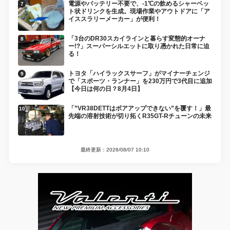
電源やバッテリー不要で、-1℃の飲めるシャーベッ
ト状ドリンクを生成。現場作業やアウトドアに「ア
イススラリーメーカー」が便利！
「3台のDR30スカイラインと暮らす変態的オーナ
ー!?」スーパーシルエットに取り憑かれた日常に迫
る！
トヨタ「ハイラックスサーフ」がマイナーチェンジ
で「スポーツ・ランナー」を230万円で3代目に追加
【今日は何の日？8月4日】
「”VR38DETTはボアアップできない”を覆す！」最
先端の溶射技術が切り拓くR35GT-Rチューンの未来
最終更新：2026/08/07 10:10