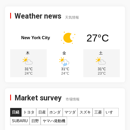
Weather news
天気情報
27°C
New York City
木
金
土
31°C
31°C
31°C
24°C
24°C
23°C
Market survey
市場情報
日経
トヨタ
日産
ホンダ
マツダ
スズキ
三菱
いすゞ
SUBARU
日野
ヤマハ発動機