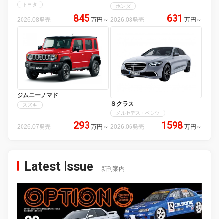
トヨタ
ホンダ
845
631
2026.08発売
万円
～
2026.08発売
万円
～
ジムニーノマド
Ｓクラス
スズキ
メルセデス・ベンツ
293
1598
2026.07発売
万円
～
2026.06発売
万円
～
Latest Issue
新刊案内