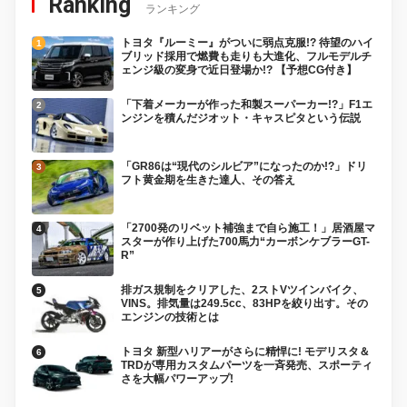
Ranking
ランキング
トヨタ『ルーミー』がついに弱点克服!? 待望のハイ
ブリッド採用で燃費も走りも大進化、フルモデルチ
ェンジ級の変身で近日登場か!? 【予想CG付き】
「下着メーカーが作った和製スーパーカー!?」F1エ
ンジンを積んだジオット・キャスピタという伝説
「GR86は“現代のシルビア”になったのか!?」ドリ
フト黄金期を生きた達人、その答え
「2700発のリベット補強まで自ら施工！」居酒屋マ
スターが作り上げた700馬力“カーボンケブラーGT-
R”
排ガス規制をクリアした、2ストVツインバイク、
VINS。排気量は249.5cc、83HPを絞り出す。その
エンジンの技術とは
トヨタ 新型ハリアーがさらに精悍に! モデリスタ＆
TRDが専用カスタムパーツを一斉発売、スポーティ
さを大幅パワーアップ!