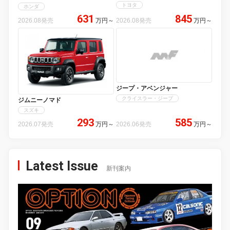
トヨタ
ホンダ
631
845
2026.08発売
万円
～
2026.08発売
万円
～
ジープ・アベンジャー
クライスラー・ジープ
ジムニーノマド
スズキ
293
585
2026.07発売
万円
～
2026.06発売
万円
～
Latest Issue
新刊案内