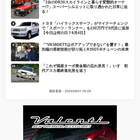
「3台のDR30スカイラインと暮らす変態的オーナ
ー!?」スーパーシルエットに取り憑かれた日常に迫
る！
トヨタ「ハイラックスサーフ」がマイナーチェンジ
で「スポーツ・ランナー」を230万円で3代目に追加
【今日は何の日？8月4日】
「”VR38DETTはボアアップできない”を覆す！」最
先端の溶射技術が切り拓くR35GT-Rチューンの未来
「これぞ国産ターボ黄金期の忘れ形見！」いすゞ初
代アスカ最終進化形を追う
最終更新：2026/08/07 05:09