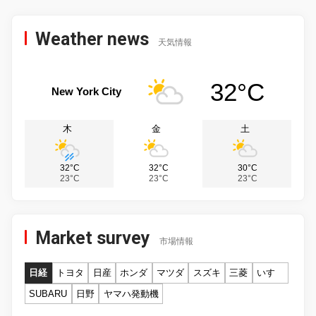
Weather news
天気情報
32°C
New York City
木
金
土
32°C
32°C
30°C
23°C
23°C
23°C
Market survey
市場情報
日経
トヨタ
日産
ホンダ
マツダ
スズキ
三菱
いすゞ
SUBARU
日野
ヤマハ発動機