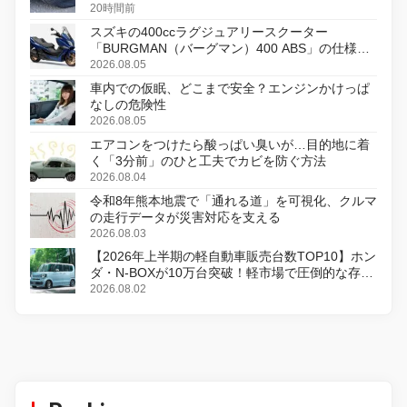
20時間前
スズキの400ccラグジュアリースクーター
「BURGMAN（バーグマン）400 ABS」の仕様を
変更し、8月18日に発売
2026.08.05
車内での仮眠、どこまで安全？エンジンかけっぱ
なしの危険性
2026.08.05
エアコンをつけたら酸っぱい臭いが…目的地に着
く「3分前」のひと工夫でカビを防ぐ方法
2026.08.04
令和8年熊本地震で「通れる道」を可視化、クルマ
の走行データが災害対応を支える
2026.08.03
【2026年上半期の軽自動車販売台数TOP10】ホン
ダ・N-BOXが10万台突破！軽市場で圧倒的な存在
感
2026.08.02