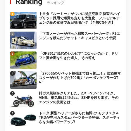
Ranking
ランキング
トヨタ『ルーミー』がついに弱点克服!? 待望のハイ
ブリッド採用で燃費も走りも大進化、フルモデルチ
ェンジ級の変身で近日登場か!? 【予想CG付き】
「下着メーカーが作った和製スーパーカー!?」F1エ
ンジンを積んだジオット・キャスピタという伝説
「GR86は“現代のシルビア”になったのか!?」ドリ
フト黄金期を生きた達人、その答え
「2700発のリベット補強まで自ら施工！」居酒屋マ
スターが作り上げた700馬力“カーボンケブラーGT-
R”
排ガス規制をクリアした、2ストVツインバイク、
VINS。排気量は249.5cc、83HPを絞り出す。その
エンジンの技術とは
トヨタ 新型ハリアーがさらに精悍に! モデリスタ＆
TRDが専用カスタムパーツを一斉発売、スポーティ
さを大幅パワーアップ!