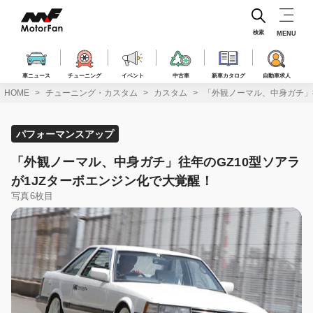
コ
ン
テ
検索
MENU
ン
ツ
へ
車ニュース
チューニング
イベント
中古車
新車カタログ
自動車求人
ス
HOME
チューニング・カスタム
カスタム
「外観ノーマル、中身ガチ」往
キ
ッ
プ
パフォーマンスアップ
「外観ノーマル、中身ガチ」往年のGZ10型ソアラ
が1JZターボエンジン化で大覚醒！
写真6枚目