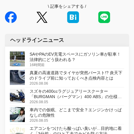
\
記事をシェアする
/
ヘッドラインニュース
SAやPAのEV充電スペースにガソリン車が駐車！
法律的にどう扱われる？
16時間前
真夏の高速道路でタイヤが突然バースト!? 炎天下
のドライブ前に知っておくべき点検内容とは
2026.08.06
スズキの400ccラグジュアリースクーター
「BURGMAN（バーグマン）400 ABS」の仕様を
変更し、8月18日に発売
2026.08.05
車内での仮眠、どこまで安全？エンジンかけっぱ
なしの危険性
2026.08.05
エアコンをつけたら酸っぱい臭いが…目的地に着
く「3分前」のひと工夫でカビを防ぐ方法