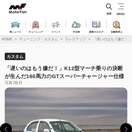
コ
ン
テ
検索
MENU
ン
ツ
へ
車ニュース
チューニング
イベント
中古車
新車カタログ
自動車求人
ス
HOME
チューニング・カスタム
ドレスアップ
「遅いのはもう嫌だ！」
キ
ッ
プ
カスタム
「遅いのはもう嫌だ！」K12型マーチ乗りの決断
が生んだ160馬力のGTスーパーチャージャー仕様
写真2枚目