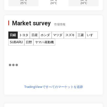
25°C
24°C
24°C
Market survey
市場情報
日経
トヨタ
日産
ホンダ
マツダ
スズキ
三菱
いすゞ
SUBARU
日野
ヤマハ発動機
TradingViewですべてのマーケットを追跡