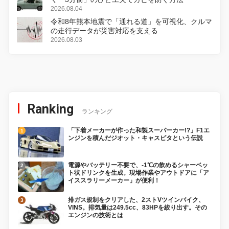
2026.08.04
令和8年熊本地震で「通れる道」を可視化、クルマ
の走行データが災害対応を支える
2026.08.03
Ranking
ランキング
「下着メーカーが作った和製スーパーカー!?」F1エ
ンジンを積んだジオット・キャスピタという伝説
電源やバッテリー不要で、-1℃の飲めるシャーベッ
ト状ドリンクを生成。現場作業やアウトドアに「ア
イススラリーメーカー」が便利！
排ガス規制をクリアした、2ストVツインバイク、
VINS。排気量は249.5cc、83HPを絞り出す。その
エンジンの技術とは