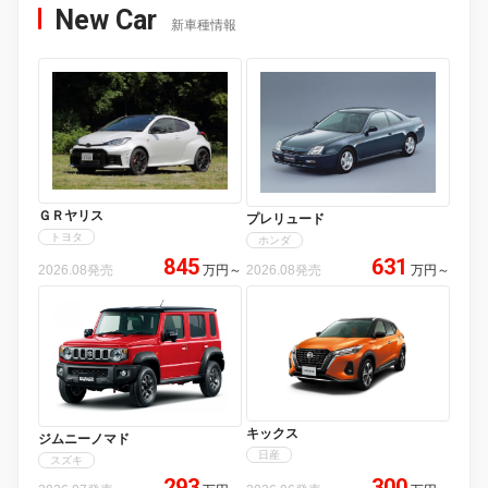
New Car
新車種情報
ＧＲヤリス
プレリュード
トヨタ
ホンダ
845
631
2026.08発売
万円
～
2026.08発売
万円
～
キックス
ジムニーノマド
日産
スズキ
293
300