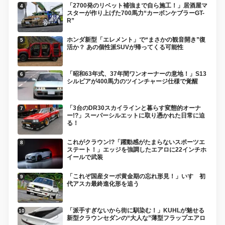
「2700発のリベット補強まで自ら施工！」居酒屋マ
スターが作り上げた700馬力“カーボンケブラーGT-
R”
ホンダ新型「エレメント」で“まさかの観音開き”復
活か？ あの個性派SUVが帰ってくる可能性
「昭和63年式、37年間ワンオーナーの意地！」S13
シルビアが400馬力のツインチャージ仕様で覚醒
「3台のDR30スカイラインと暮らす変態的オーナ
ー!?」スーパーシルエットに取り憑かれた日常に迫
る！
これがクラウン!?「躍動感がたまらないスポーツエ
ステート！」エッジを強調したエアロに22インチホ
イールで武装
「これぞ国産ターボ黄金期の忘れ形見！」いすゞ初
代アスカ最終進化形を追う
「派手すぎないから街に馴染む！」KUHLが魅せる
新型クラウンセダンの“大人な”薄型フラップエアロ