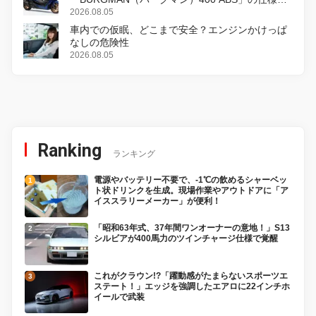
変更し、8月18日に発売
2026.08.05
車内での仮眠、どこまで安全？エンジンかけっぱ
なしの危険性
2026.08.05
Ranking
ランキング
電源やバッテリー不要で、-1℃の飲めるシャーベッ
ト状ドリンクを生成。現場作業やアウトドアに「ア
イススラリーメーカー」が便利！
「昭和63年式、37年間ワンオーナーの意地！」S13
シルビアが400馬力のツインチャージ仕様で覚醒
これがクラウン!?「躍動感がたまらないスポーツエ
ステート！」エッジを強調したエアロに22インチホ
イールで武装