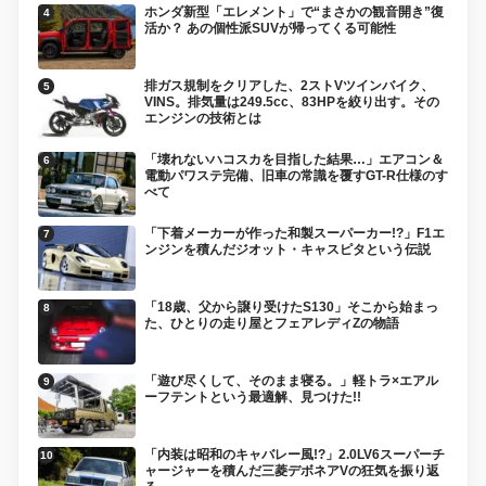
ホンダ新型「エレメント」で“まさかの観音開き”復
活か？ あの個性派SUVが帰ってくる可能性
排ガス規制をクリアした、2ストVツインバイク、
VINS。排気量は249.5cc、83HPを絞り出す。その
エンジンの技術とは
「壊れないハコスカを目指した結果…」エアコン＆
電動パワステ完備、旧車の常識を覆すGT-R仕様のす
べて
「下着メーカーが作った和製スーパーカー!?」F1エ
ンジンを積んだジオット・キャスピタという伝説
「18歳、父から譲り受けたS130」そこから始まっ
た、ひとりの走り屋とフェアレディZの物語
「遊び尽くして、そのまま寝る。」軽トラ×エアル
ーフテントという最適解、見つけた!!
「内装は昭和のキャバレー風!?」2.0LV6スーパーチ
ャージャーを積んだ三菱デボネアVの狂気を振り返