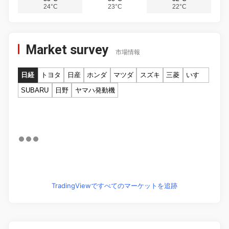
24°C
23°C
22°C
Market survey
市場情報
日経
トヨタ
日産
ホンダ
マツダ
スズキ
三菱
いすゞ
SUBARU
日野
ヤマハ発動機
TradingViewですべてのマーケットを追跡