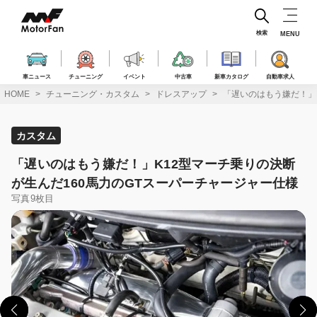
コ
ン
テ
検索
MENU
ン
ツ
へ
車ニュース
チューニング
イベント
中古車
新車カタログ
自動車求人
ス
HOME
チューニング・カスタム
ドレスアップ
「遅いのはもう嫌だ！」
キ
ッ
プ
カスタム
「遅いのはもう嫌だ！」K12型マーチ乗りの決断
が生んだ160馬力のGTスーパーチャージャー仕様
写真9枚目