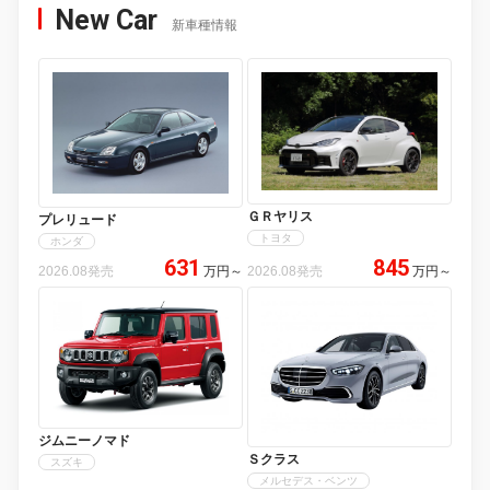
New Car
新車種情報
ＧＲヤリス
プレリュード
トヨタ
ホンダ
631
845
2026.08発売
万円
～
2026.08発売
万円
～
ジムニーノマド
Ｓクラス
スズキ
メルセデス・ベンツ