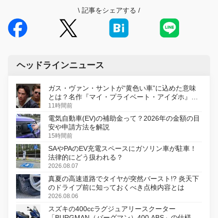
\
記事をシェアする
/
ヘッドラインニュース
ガス・ヴァン・サントが“黄色い車”に込めた意味
とは？名作『マイ・プライベート・アイダホ』が
初のデジタルリマスター版で復活
11時間前
電気自動車(EV)の補助金って？2026年の金額の目
安や申請方法を解説
15時間前
SAやPAのEV充電スペースにガソリン車が駐車！
法律的にどう扱われる？
2026.08.07
真夏の高速道路でタイヤが突然バースト!? 炎天下
のドライブ前に知っておくべき点検内容とは
2026.08.06
スズキの400ccラグジュアリースクーター
「BURGMAN（バーグマン）400 ABS」の仕様を