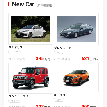
New Car
新車種情報
ＧＲヤリス
プレリュード
トヨタ
ホンダ
845
631
2026.08発売
万円
～
2026.08発売
万円
～
キックス
ジムニーノマド
日産
スズキ
293
300