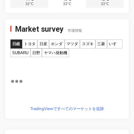
32°C
33°C
33°C
Market survey
市場情報
日経
トヨタ
日産
ホンダ
マツダ
スズキ
三菱
いすゞ
SUBARU
日野
ヤマハ発動機
TradingViewですべてのマーケットを追跡