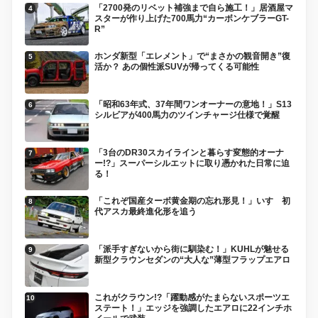
「2700発のリベット補強まで自ら施工！」居酒屋マ
スターが作り上げた700馬力“カーボンケブラーGT-
R”
ホンダ新型「エレメント」で“まさかの観音開き”復
活か？ あの個性派SUVが帰ってくる可能性
「昭和63年式、37年間ワンオーナーの意地！」S13
シルビアが400馬力のツインチャージ仕様で覚醒
「3台のDR30スカイラインと暮らす変態的オーナ
ー!?」スーパーシルエットに取り憑かれた日常に迫
る！
「これぞ国産ターボ黄金期の忘れ形見！」いすゞ初
代アスカ最終進化形を追う
「派手すぎないから街に馴染む！」KUHLが魅せる
新型クラウンセダンの“大人な”薄型フラップエアロ
これがクラウン!?「躍動感がたまらないスポーツエ
ステート！」エッジを強調したエアロに22インチホ