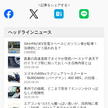
\
記事をシェアする
/
ヘッドラインニュース
SAやPAのEV充電スペースにガソリン車が駐車！
法律的にどう扱われる？
15時間前
真夏の高速道路でタイヤが突然バースト!? 炎天下
のドライブ前に知っておくべき点検内容とは
2026.08.06
スズキの400ccラグジュアリースクーター
「BURGMAN（バーグマン）400 ABS」の仕様を
変更し、8月18日に発売
2026.08.05
車内での仮眠、どこまで安全？エンジンかけっぱ
なしの危険性
2026.08.05
エアコンをつけたら酸っぱい臭いが…目的地に着
く「3分前」のひと工夫でカビを防ぐ方法