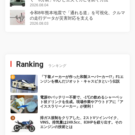
2026.08.04
令和8年熊本地震で「通れる道」を可視化、クルマ
の走行データが災害対応を支える
2026.08.03
Ranking
ランキング
「下着メーカーが作った和製スーパーカー!?」F1エ
ンジンを積んだジオット・キャスピタという伝説
電源やバッテリー不要で、-1℃の飲めるシャーベッ
ト状ドリンクを生成。現場作業やアウトドアに「ア
イススラリーメーカー」が便利！
排ガス規制をクリアした、2ストVツインバイク、
VINS。排気量は249.5cc、83HPを絞り出す。その
エンジンの技術とは