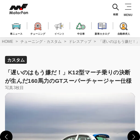
コ
ン
テ
検索
MENU
ン
ツ
へ
車ニュース
チューニング
イベント
中古車
新車カタログ
自動車求人
ス
HOME
チューニング・カスタム
ドレスアップ
「遅いのはもう嫌だ！」
キ
ッ
プ
カスタム
「遅いのはもう嫌だ！」K12型マーチ乗りの決断
が生んだ160馬力のGTスーパーチャージャー仕様
写真3枚目