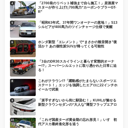
「2700発のリベット補強まで自ら施工！」居酒屋マ
スターが作り上げた700馬力“カーボンケブラーGT-
R”
「昭和63年式、37年間ワンオーナーの意地！」S13
シルビアが400馬力のツインチャージ仕様で覚醒
ホンダ新型「エレメント」で“まさかの観音開き”復
活か？ あの個性派SUVが帰ってくる可能性
「3台のDR30スカイラインと暮らす変態的オーナ
ー!?」スーパーシルエットに取り憑かれた日常に迫
る！
これがクラウン!?「躍動感がたまらないスポーツエ
ステート！」エッジを強調したエアロに22インチホ
イールで武装
「派手すぎないから街に馴染む！」KUHLが魅せる
新型クラウンセダンの“大人な”薄型フラップエアロ
「これぞ国産ターボ黄金期の忘れ形見！」いすゞ初
代アスカ最終進化形を追う