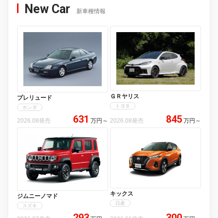
New Car
新車種情報
ＧＲヤリス
プレリュード
トヨタ
ホンダ
631
845
2026.08発売
万円
～
2026.08発売
万円
～
キックス
ジムニーノマド
日産
スズキ
293
300