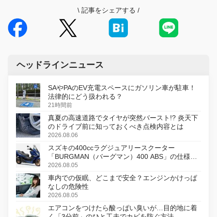
\
記事をシェアする
/
ヘッドラインニュース
SAやPAのEV充電スペースにガソリン車が駐車！
法律的にどう扱われる？
21時間前
真夏の高速道路でタイヤが突然バースト!? 炎天下
のドライブ前に知っておくべき点検内容とは
2026.08.06
スズキの400ccラグジュアリースクーター
「BURGMAN（バーグマン）400 ABS」の仕様を
変更し、8月18日に発売
2026.08.05
車内での仮眠、どこまで安全？エンジンかけっぱ
なしの危険性
2026.08.05
エアコンをつけたら酸っぱい臭いが…目的地に着
く「3分前」のひと工夫でカビを防ぐ方法