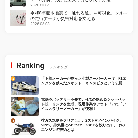
2026.08.04
令和8年熊本地震で「通れる道」を可視化、クルマ
の走行データが災害対応を支える
2026.08.03
Ranking
ランキング
「下着メーカーが作った和製スーパーカー!?」F1エ
ンジンを積んだジオット・キャスピタという伝説
電源やバッテリー不要で、-1℃の飲めるシャーベッ
ト状ドリンクを生成。現場作業やアウトドアに「ア
イススラリーメーカー」が便利！
排ガス規制をクリアした、2ストVツインバイク、
VINS。排気量は249.5cc、83HPを絞り出す。その
エンジンの技術とは