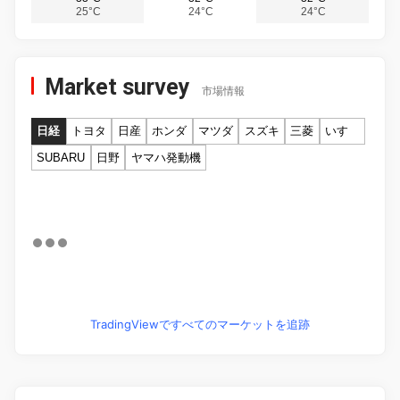
25°C
24°C
24°C
Market survey
市場情報
日経
トヨタ
日産
ホンダ
マツダ
スズキ
三菱
いすゞ
SUBARU
日野
ヤマハ発動機
TradingViewですべてのマーケットを追跡