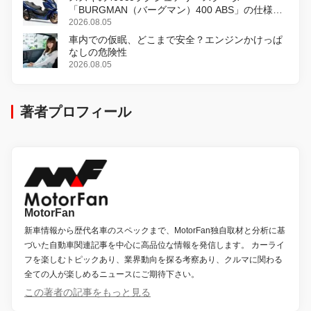
「BURGMAN（バーグマン）400 ABS」の仕様を
変更し、8月18日に発売
2026.08.05
車内での仮眠、どこまで安全？エンジンかけっぱ
なしの危険性
2026.08.05
著者プロフィール
MotorFan
新車情報から歴代名車のスペックまで、MotorFan独自取材と分析に基
づいた自動車関連記事を中心に高品位な情報を発信します。 カーライ
フを楽しむトピックあり、業界動向を探る考察あり、クルマに関わる
全ての人が楽しめるニュースにご期待下さい。
この著者の記事をもっと見る