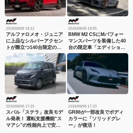
2026/08/06 19:12
2026/08/06 19:05
アルファロメオ・ジュニア
BMW M2 CSにMパフォー
に上品なシルバーアクセン
マンスパーツを装備した40
トが際立つ140台限定の
台の限定車「エディショ
「スポルト スペチアーレ」
ン・エッジ」が登場！
が登場！
2026/08/06 17:25
2026/08/06 17:23
スバル「ステラ」改良モデ
GR86が一部改良でボディ
ル発表！ 運転支援機能“ス
カラーに「ソリッドグレ
マアシ”の性能向上で安心
ー」が復活！
感さらにアップ