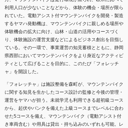
利用人口が少ないことなどから、体験の機会・場所が限ら
れていた。電動アシスト付マウンテンバイクを開発・製造
するヤマハ発動機は、マウンテンバイクに親しめる場所や
体験機会の拡大に向け、山林・山道の活用やコースづく
り、体験施設の運営支援などによるビジネス創出を目指し
ている。その一環で、事業運営の知見蓄積とともに、静岡
県西部においてマウンテンバイクをより身近なアクティビ
ティとして広げることを目的に、このたび「フォレッチ
ャ」を開設した。
「フォレッチャ」は施設整備を森町が、マウンテンバイク
に関する知見を生かしたコース設計の監修と今後の管理・
運営をヤマハが担う。未就学児も利用できる超初級コース
から、起伏やバンクを備えた上級コースまでレベルに合わ
せた5コースを備え、マウンテンバイク（電動アシスト付
き車両含む）や用具は貸出・持ち込みのいずれも可能。レ