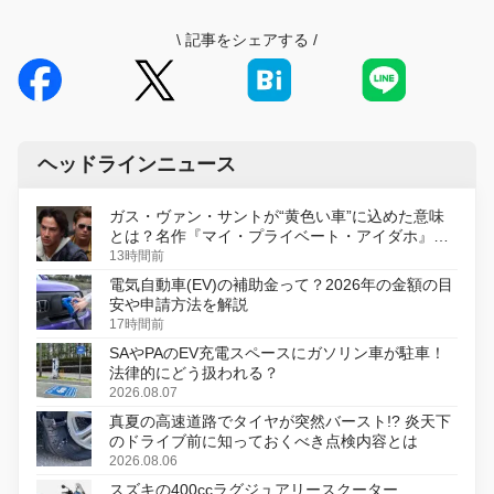
\
記事をシェアする
/
ヘッドラインニュース
ガス・ヴァン・サントが“黄色い車”に込めた意味
とは？名作『マイ・プライベート・アイダホ』が
初のデジタルリマスター版で復活
13時間前
電気自動車(EV)の補助金って？2026年の金額の目
安や申請方法を解説
17時間前
SAやPAのEV充電スペースにガソリン車が駐車！
法律的にどう扱われる？
2026.08.07
真夏の高速道路でタイヤが突然バースト!? 炎天下
のドライブ前に知っておくべき点検内容とは
2026.08.06
スズキの400ccラグジュアリースクーター