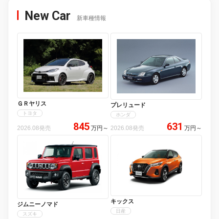
New Car
新車種情報
ＧＲヤリス
プレリュード
トヨタ
ホンダ
845
631
2026.08発売
万円
～
2026.08発売
万円
～
キックス
ジムニーノマド
日産
スズキ