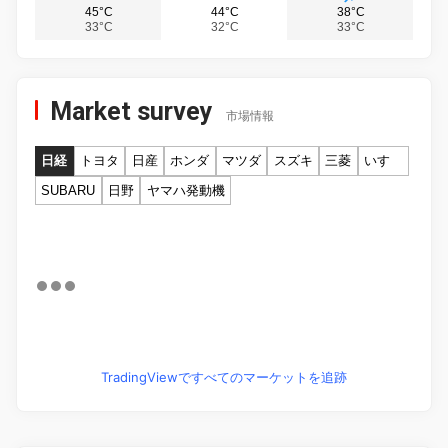
45°C
44°C
38°C
33°C
32°C
33°C
Market survey
市場情報
日経
トヨタ
日産
ホンダ
マツダ
スズキ
三菱
いすゞ
SUBARU
日野
ヤマハ発動機
TradingViewですべてのマーケットを追跡