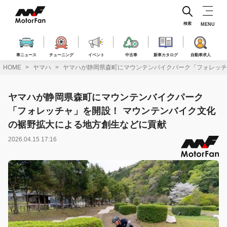
コ
ン
テ
検索
MENU
ン
ツ
へ
車ニュース
チューニング
イベント
中古車
新車カタログ
自動車求人
ス
HOME
ヤマハ
ヤマハが静岡県森町にマウンテンバイクパーク「フォレッチ
キ
ッ
プ
ヤマハが静岡県森町にマウンテンバイクパーク
「フォレッチャ」を開設！ マウンテンバイク文化
の裾野拡大による地方創生などに貢献
2026.04.15 17:16