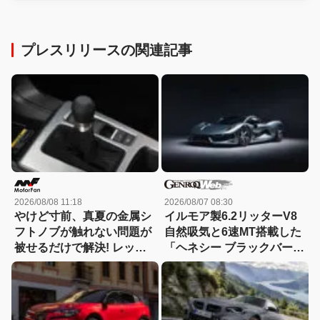
プレスリリースの関連記事
2026/08/08 11:18
2026/08/07 08:30
やけど寸前、真夏の金属シ
イルモア製6.2リッターV8
フトノブが触れない問題が
自然吸気と6速MT搭載した
被せるだけで解決! レッツ
「ヘネシー ブラックバー
ォのシリコンカバーが夏も
ド」がデビュー【動画】
冬も快適すぎる! 【CAR
MONO図鑑】