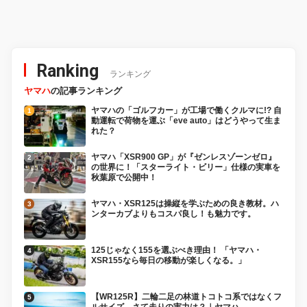
Ranking
ランキング
ヤマハ
の記事ランキング
ヤマハの「ゴルフカー」が工場で働くクルマに!? 自
動運転で荷物を運ぶ「eve auto」はどうやって生ま
れた？
ヤマハ「XSR900 GP」が『ゼンレスゾーンゼロ』
の世界に！「スターライト・ビリー」仕様の実車を
秋葉原で公開中！
ヤマハ・XSR125は操縦を学ぶための良き教材。ハ
ンターカブよりもコスパ良し！も魅力です。
125じゃなく155を選ぶべき理由！ 「ヤマハ・
XSR155なら毎日の移動が楽しくなる。」
【WR125R】二輪二足の林道トコトコ系ではなくフ