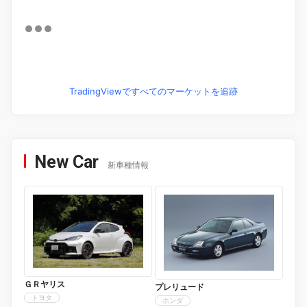
TradingViewですべてのマーケットを追跡
New Car
新車種情報
ＧＲヤリス
プレリュード
トヨタ
ホンダ