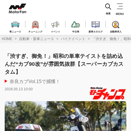
コ
ン
テ
検索
MENU
ン
ツ
へ
車ニュース
チューニング
イベント
中古車
新車カタログ
自動車求人
ス
HOME
自動車・新車ニュース
バイクイベント
「渋すぎ、御免！」昭和
キ
ッ
プ
「渋すぎ、御免！」昭和の単車テイストを詰め込
んだ“カブ90改”が雰囲気抜群【スーパーカブカス
タム】
奈良カブVol.15で捕獲！
2026.05.13 10:00