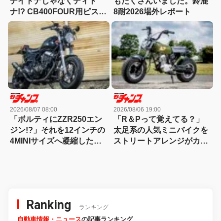
デイトナじゃなくディト
もたくさんいました。鈴鹿
ナ!? CB400FOUR用ピスト
8耐2026場外レポート
ンで91cc!?第一次モンキー
ブームを象徴する激レアカ
スタム！
2026/08/07 08:00
2026/08/06 19:00
「ボルティにZZR250エン
「R＆Pって覚えてる？」
ジン!?」それを12インチの
太足系の人気ミニバイクを
4MINIサイズへ凝縮した異
ストリートアレンジがカッ
端カスタム
コ良すぎる！
Ranking
ランキング
自動車情報・ニュース
の記事ランキング