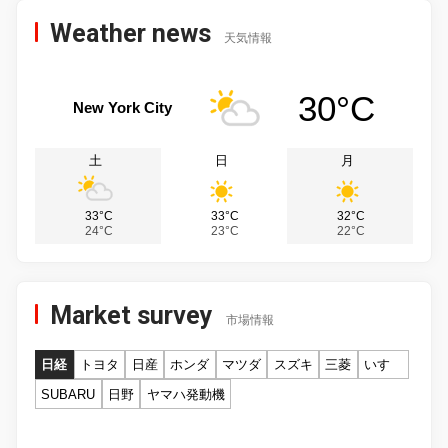
Weather news
天気情報
30°C
New York City
土
日
月
33°C
33°C
32°C
24°C
23°C
22°C
Market survey
市場情報
日経
トヨタ
日産
ホンダ
マツダ
スズキ
三菱
いすゞ
SUBARU
日野
ヤマハ発動機