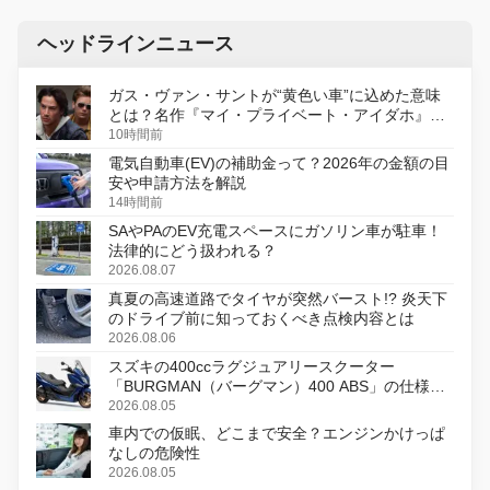
ヘッドラインニュース
ガス・ヴァン・サントが“黄色い車”に込めた意味
とは？名作『マイ・プライベート・アイダホ』が
初のデジタルリマスター版で復活
10時間前
電気自動車(EV)の補助金って？2026年の金額の目
安や申請方法を解説
14時間前
SAやPAのEV充電スペースにガソリン車が駐車！
法律的にどう扱われる？
2026.08.07
真夏の高速道路でタイヤが突然バースト!? 炎天下
のドライブ前に知っておくべき点検内容とは
2026.08.06
スズキの400ccラグジュアリースクーター
「BURGMAN（バーグマン）400 ABS」の仕様を
変更し、8月18日に発売
2026.08.05
車内での仮眠、どこまで安全？エンジンかけっぱ
なしの危険性
2026.08.05