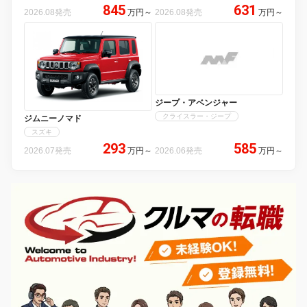
845
631
2026.08発売
万円
～
2026.08発売
万円
～
ジープ・アベンジャー
クライスラー・ジープ
ジムニーノマド
スズキ
293
585
2026.07発売
万円
～
2026.06発売
万円
～