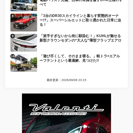
べて
「3台のDR30スカイラインと暮らす変態的オーナ
ー!?」スーパーシルエットに取り憑かれた日常に迫
る！
「派手すぎないから街に馴染む！」KUHLが魅せる
新型クラウンセダンの“大人な”薄型フラップエアロ
「遊び尽くして、そのまま寝る。」軽トラ×エアル
ーフテントという最適解、見つけた!!
最終更新：2026/08/08 23:15