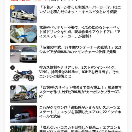
「下着メーカーが作った和製スーパーカー!?」F1エ
ンジンを積んだジオット・キャスピタという伝説
電源やバッテリー不要で、-1℃の飲めるシャーベッ
ト状ドリンクを生成。現場作業やアウトドアに「ア
イススラリーメーカー」が便利！
「昭和63年式、37年間ワンオーナーの意地！」S13
シルビアが400馬力のツインチャージ仕様で覚醒
排ガス規制をクリアした、2ストVツインバイク、
VINS。排気量は249.5cc、83HPを絞り出す。その
エンジンの技術とは
「2700発のリベット補強まで自ら施工！」居酒屋マ
スターが作り上げた700馬力“カーボンケブラーGT-
R”
これがクラウン!?「躍動感がたまらないスポーツエ
ステート！」エッジを強調したエアロに22インチホ
イールで武装
「壊れないハコスカを目指した結果…」エアコン＆
電動パワステ完備、旧車の常識を覆すGT-R仕様のす