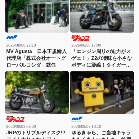
2026/08/08 22:10
2026/08/08 17:00
MV Agusta 日本正規輸入
「エンジン周りの迫力がス
代理店「株式会社オートグ
ゲェ！」Z2の凄味を小さな
ローバルコシダ」就任
ボディに凝縮！タイガーラ
インまで自家塗装した秀逸
モンキー
2026/08/08 08:00
2026/08/07 10:10
JRPのトリプルディスク!?
ゆるきゃら、ご当地キャラ