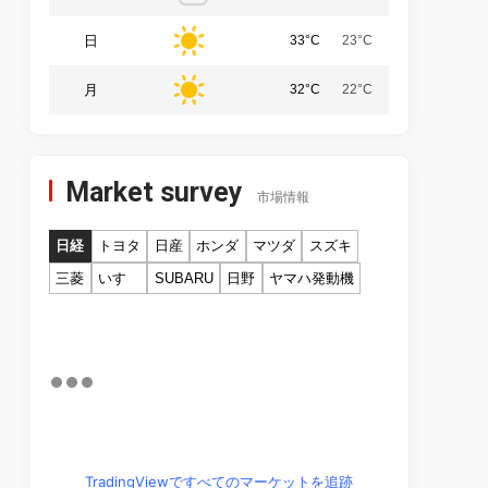
日
33°C
23°C
月
32°C
22°C
Market survey
市場情報
日経
トヨタ
日産
ホンダ
マツダ
スズキ
三菱
いすゞ
SUBARU
日野
ヤマハ発動機
TradingViewですべてのマーケットを追跡