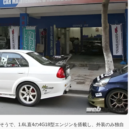
うで、1.6L直4の4G18型エンジンを搭載し、外装のみ独自