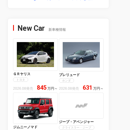
New Car
新車種情報
ＧＲヤリス
プレリュード
トヨタ
ホンダ
845
631
2026.08発売
万円
～
2026.08発売
万円
～
ジープ・アベンジャー
ジムニーノマド
クライスラー・ジープ