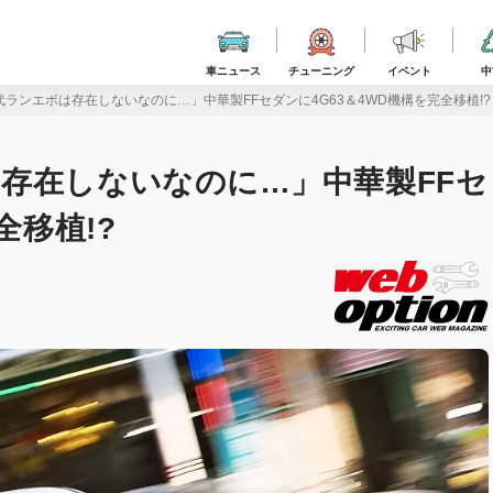
車ニュース
チューニング
イベント
中
ランエボは存在しないなのに…」中華製FFセダンに4G63＆4WD機構を完全移植!?
存在しないなのに…」中華製FFセ
全移植!?