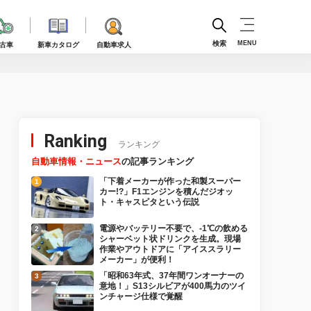
検索
MENU
古車
新車カタログ
自動車求人
Ranking
ランキング
自動車情報・ニュース
の記事ランキング
「下着メーカーが作った和製スーパー
カー!?」F1エンジンを積んだジオッ
ト・キャスピタという伝説
電源やバッテリー不要で、-1℃の飲める
シャーベット状ドリンクを生成。現場
作業やアウトドアに「アイススラリー
メーカー」が便利！
「昭和63年式、37年間ワンオーナーの
意地！」S13シルビアが400馬力のツイ
ンチャージ仕様で覚醒