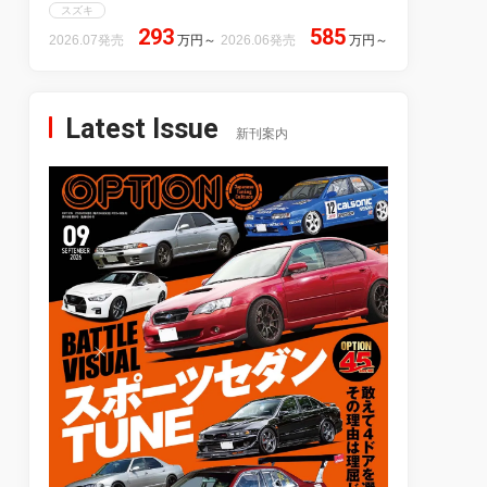
スズキ
293
585
2026.07発売
万円
～
2026.06発売
万円
～
Latest Issue
新刊案内