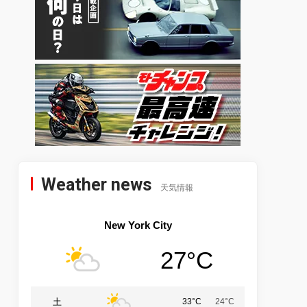
Weather news
天気情報
New York City
27°C
土
33°C
24°C