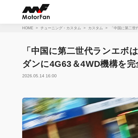
コ
ン
テ
ン
ツ
HOME
チューニング・カスタム
カスタム
「中国に第二世代
へ
ス
キ
「中国に第二世代ランエボは
ッ
プ
ダンに4G63＆4WD機構を完
2026.05.14 16:00