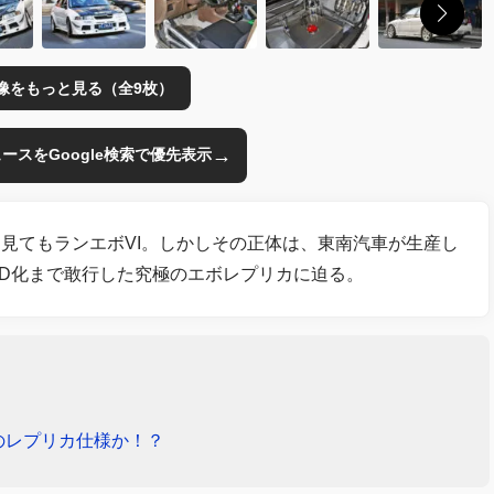
像をもっと見る（全9枚）
→
のニュースをGoogle検索で優先表示
見てもランエボVI。しかしその正体は、東南汽車が生産し
4WD化まで敢行した究極のエボレプリカに迫る。
のレプリカ仕様か！？