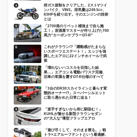
排ガス規制をクリアした、2ストVツイ
ンバイク、VINS。排気量は249.5cc、
83HPを絞り出す。そのエンジンの技術
とは
「2700発のリベット補強まで自ら施
工！」居酒屋マスターが作り上げた700
馬力“カーボンケブラーGT-R”
これがクラウン!?「躍動感がたまらな
いスポーツエステート！」エッジを強
調したエアロに22インチホイールで武
装
「壊れないハコスカを目指した結
果…」エアコン＆電動パワステ完備、
旧車の常識を覆すGT-R仕様のすべて
「3台のDR30スカイラインと暮らす変
態的オーナー!?」スーパーシルエット
に取り憑かれた日常に迫る！
「派手すぎないから街に馴染む！」
KUHLが魅せる新型クラウンセダン
の“大人な”薄型フラップエアロ
「遊び尽くして、そのまま寝る。」軽
トラ×エアルーフテントという最適解、