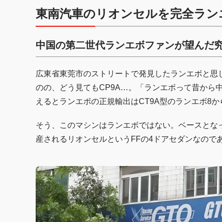
東南汽車のリオンセルを完全ラン
中国の第二世代ランエボファンが望んだ
広東省東莞市のストリートで発見したランエボと思
のの、どう見てもCP9A…。「ランエボって昔から
えるとランエボの正規輸出はCT9A型のランエボ8か
そう、このマシンはランエボではない。ベースとな
産されるリオンセルというFFの4ドアセダンなので