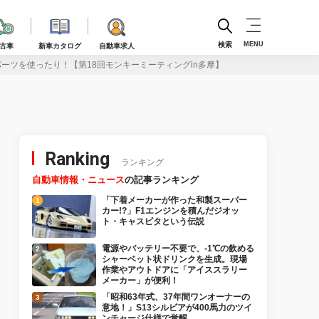
検索
MENU
古車
新車カタログ
自動車求人
パーツを使ったり！【第18回モンキーミーティングin多摩】
Ranking
ランキング
自動車情報・ニュース
の記事ランキング
「下着メーカーが作った和製スーパー
カー!?」F1エンジンを積んだジオッ
ト・キャスピタという伝説
電源やバッテリー不要で、-1℃の飲める
シャーベット状ドリンクを生成。現場
作業やアウトドアに「アイススラリー
メーカー」が便利！
「昭和63年式、37年間ワンオーナーの
意地！」S13シルビアが400馬力のツイ
ンチャージ仕様で覚醒