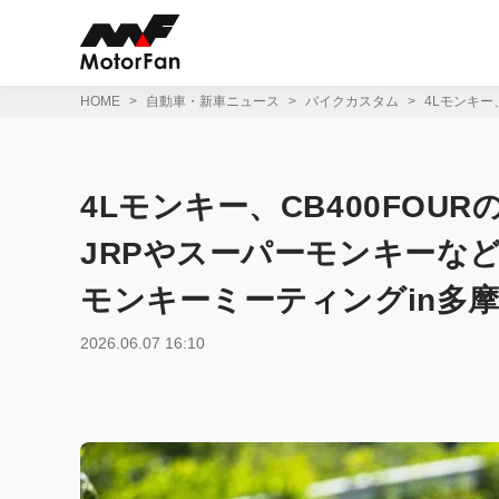
コ
ン
テ
ン
ツ
HOME
自動車・新車ニュース
バイクカスタム
4Lモンキー
へ
ス
キ
ッ
4Lモンキー、CB400FO
プ
JRPやスーパーモンキーな
モンキーミーティングin多
2026.06.07 16:10