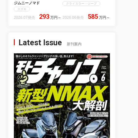
ジムニーノマド
クライスラー・ジープ
スズキ
293
585
2026.07発売
万円
～
2026.06発売
万円
～
Latest Issue
新刊案内