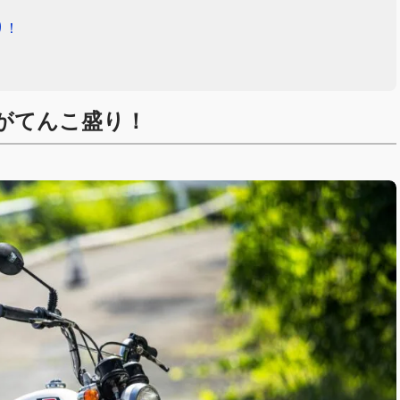
り！
がてんこ盛り！