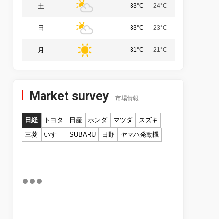
土
33°C
24°C
日
33°C
23°C
月
31°C
21°C
Market survey
市場情報
日経
トヨタ
日産
ホンダ
マツダ
スズキ
三菱
いすゞ
SUBARU
日野
ヤマハ発動機