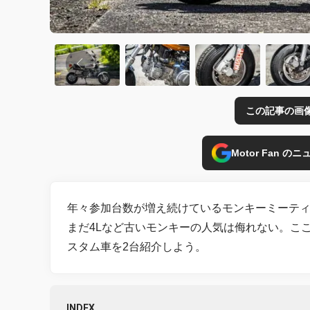
この記事の画
Motor Fan 
年々参加台数が増え続けているモンキーミーティ
まだ4Lなど古いモンキーの人気は侮れない。ここ
スタム車を2台紹介しよう。
INDEX