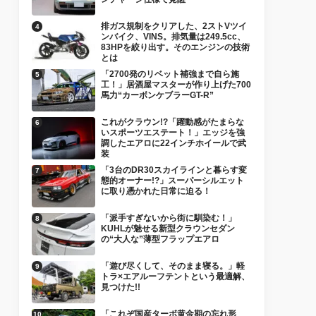
排ガス規制をクリアした、2ストVツイ
ンバイク、VINS。排気量は249.5cc、
83HPを絞り出す。そのエンジンの技術
とは
「2700発のリベット補強まで自ら施
工！」居酒屋マスターが作り上げた700
馬力“カーボンケブラーGT-R”
これがクラウン!?「躍動感がたまらな
いスポーツエステート！」エッジを強
調したエアロに22インチホイールで武
装
「3台のDR30スカイラインと暮らす変
態的オーナー!?」スーパーシルエット
に取り憑かれた日常に迫る！
「派手すぎないから街に馴染む！」
KUHLが魅せる新型クラウンセダン
の“大人な”薄型フラップエアロ
「遊び尽くして、そのまま寝る。」軽
トラ×エアルーフテントという最適解、
見つけた!!
「これぞ国産ターボ黄金期の忘れ形