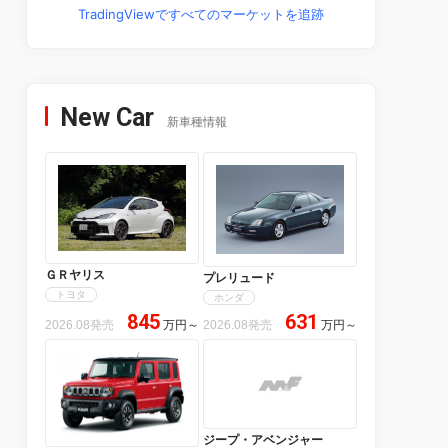
TradingViewですべてのマーケットを追跡
New Car
新車種情報
ＧＲヤリス
プレリュード
トヨタ
ホンダ
845
631
2026.08発売
万円
～
2026.08発売
万円
～
ジープ・アベンジャー