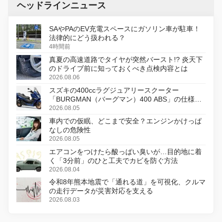
ヘッドラインニュース
SAやPAのEV充電スペースにガソリン車が駐車！
法律的にどう扱われる？
4時間前
真夏の高速道路でタイヤが突然バースト!? 炎天下
のドライブ前に知っておくべき点検内容とは
2026.08.06
スズキの400ccラグジュアリースクーター
「BURGMAN（バーグマン）400 ABS」の仕様を
変更し、8月18日に発売
2026.08.05
車内での仮眠、どこまで安全？エンジンかけっぱ
なしの危険性
2026.08.05
エアコンをつけたら酸っぱい臭いが…目的地に着
く「3分前」のひと工夫でカビを防ぐ方法
2026.08.04
令和8年熊本地震で「通れる道」を可視化、クルマ
の走行データが災害対応を支える
2026.08.03