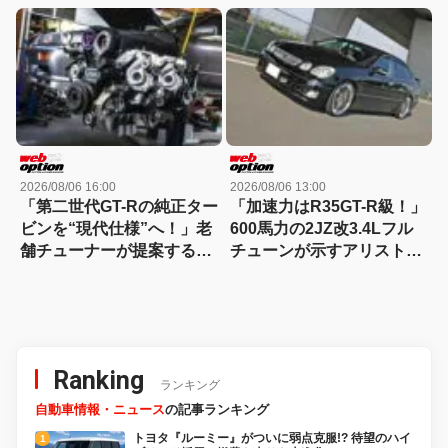
チャージ仕様で覚醒
仕様に迫る
2026/08/06 16:00
2026/08/06 13:00
「第二世代GT-Rの純正ター
「加速力はR35GT-R級！」
ビンを“現代仕様”へ！」老
600馬力の2JZ改3.4Lフル
舗チューナーが提案する
チューンが示すアリストの
RB26DETT再生プランの全
新世界
貌
Ranking
ランキング
自動車情報・ニュース
の記事ランキング
トヨタ『ルーミー』がついに弱点克服!? 待望のハイ