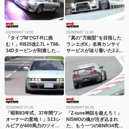
2026/08/07 13:00
2026/08/07 11:00
「タイプMでGT-Rに挑
「真の“万能型”を目指した
む！」RB25改2.7L＋T88-
ランエボX」名将カンサイ
34Dタービンが到達した
サービスが辿り着いた2.2L
300km/hの領域
仕様を紐解く
2026/08/07 07:30
2026/08/07 06:30
「昭和63年式、37年間ワン
「Z-tune神話を超えろ！」
オーナーの意地！」S13シ
NISMOの魂が注ぎ込まれ
ルビアが400馬力のツイン
た、もう一つのBNR34究極