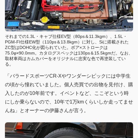
それまでの1.3L・キャブ仕様EV型（80ps＆11.3kgm）、1.5L・
PGM-FI仕様EW型（110ps＆13.8kgm）に対し、Siに搭載された
ZC型はDOHC化が図られていた。ボア×ストロークは
75.0φ×90.0mm。カタログスペックは130ps＆15.5kgmだ。なお、
取材車両はカムカバーをオリジナルに忠実な色で再塗装してい
る。
「バラードスポーツCR-Xやワンダーシビックには中学生
の頃から憧れていました。個人売買での出物を見付け、購
入したのが10年前です。イベントなど、ここぞという時
にしか乗らないので、10年で1万kmくらいしか走ってませ
んね」とオーナーの伊藤さんが言う。