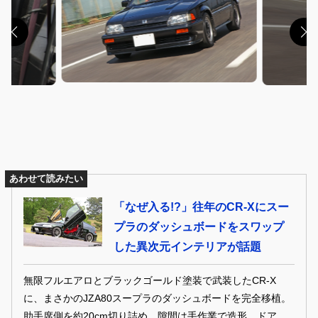
あわせて読みたい
「なぜ入る!?」往年のCR-Xにスー
プラのダッシュボードをスワップ
した異次元インテリアが話題
無限フルエアロとブラックゴールド塗装で武装したCR-X
に、まさかのJZA80スープラのダッシュボードを完全移植。
助手席側を約20cm切り詰め、隙間は手作業で造形。ドア内