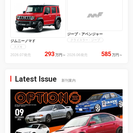
ジープ・アベンジャー
クライスラー・ジープ
ジムニーノマド
スズキ
293
585
2026.07発売
万円
～
2026.06発売
万円
～
Latest Issue
新刊案内