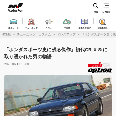
コ
ン
テ
検索
MENU
ン
ツ
へ
車ニュース
チューニング
イベント
中古車
新車カタログ
自動車求人
ス
HOME
チューニング・カスタム
ドレスアップ
「ホンダスポーツ史に残る
キ
ッ
プ
「ホンダスポーツ史に残る傑作」初代CR-X Siに
取り憑かれた男の物語
2026.06.13 15:00