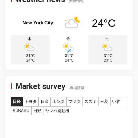
天気情報
24°C
New York City
木
金
土
31°C
31°C
31°C
24°C
24°C
23°C
Market survey
市場情報
日経
トヨタ
日産
ホンダ
マツダ
スズキ
三菱
いすゞ
SUBARU
日野
ヤマハ発動機