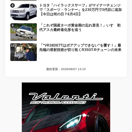
トヨタ「ハイラックスサーフ」がマイナーチェンジ
で「スポーツ・ランナー」を230万円で3代目に追加
【今日は何の日？8月4日】
「これぞ国産ターボ黄金期の忘れ形見！」いすゞ初
代アスカ最終進化形を追う
「”VR38DETTはボアアップできない”を覆す！」最
先端の溶射技術が切り拓くR35GT-Rチューンの未来
最終更新：2026/08/07 13:10