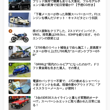
ブリッド採用で燃費も走りも大進化、フルモデルチ
ェンジ級の変身で近日登場か!? 【予想CG付き】
「下着メーカーが作った和製スーパーカー!?」F1エ
ンジンを積んだジオット・キャスピタという伝説
排ガス規制をクリアした、2ストVツインバイク、
VINS。排気量は249.5cc、83HPを絞り出す。その
エンジンの技術とは
「2700発のリベット補強まで自ら施工！」居酒屋マ
スターが作り上げた700馬力“カーボンケブラーGT-
R”
「GR86は“現代のシルビア”になったのか!?」ドリ
フト黄金期を生きた達人、その答え
電源やバッテリー不要で、-1℃の飲めるシャーベッ
ト状ドリンクを生成。現場作業やアウトドアに「ア
イススラリーメーカー」が便利！
「3台のDR30スカイラインと暮らす変態的オーナ
ー!?」スーパーシルエットに取り憑かれた日常に迫
る！