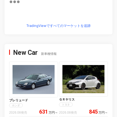
TradingViewですべてのマーケットを追跡
New Car
新車種情報
ＧＲヤリス
プレリュード
トヨタ
ホンダ
631
845
2026.08発売
万円
～
2026.08発売
万円
～