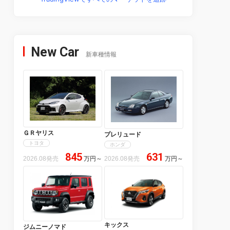
New Car
新車種情報
ＧＲヤリス
プレリュード
トヨタ
ホンダ
845
631
2026.08発売
万円
～
2026.08発売
万円
～
キックス
ジムニーノマド