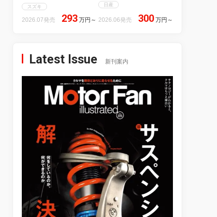
日産
スズキ
293
300
2026.07発売
万円
～
2026.06発売
万円
～
Latest Issue
新刊案内