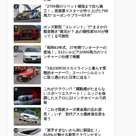
「2700発のリベット補強まで自ら施
工！」居酒屋マスターが作り上げた700
馬力“カーボンケブラーGT-R”
ホンダ新型「エレメント」で“まさかの
観音開き”復活か？ あの個性派SUVが帰
ってくる可能性
「昭和63年式、37年間ワンオーナーの
意地！」S13シルビアが400馬力のツイ
ンチャージ仕様で覚醒
「3台のDR30スカイラインと暮らす変
態的オーナー!?」スーパーシルエット
に取り憑かれた日常に迫る！
これがクラウン!?「躍動感がたまらな
いスポーツエステート！」エッジを強
調したエアロに22インチホイールで武
装
「これぞ国産ターボ黄金期の忘れ形
見！」いすゞ初代アスカ最終進化形を
追う
「派手すぎないから街に馴染む！」
KUHLが魅せる新型クラウンセダン