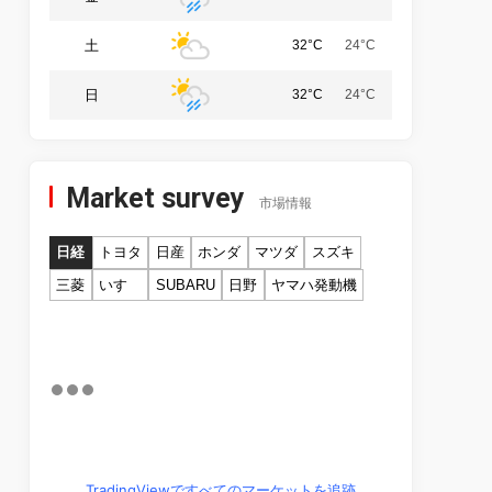
土
32°C
24°C
日
32°C
24°C
Market survey
市場情報
日経
トヨタ
日産
ホンダ
マツダ
スズキ
三菱
いすゞ
SUBARU
日野
ヤマハ発動機
TradingViewですべてのマーケットを追跡