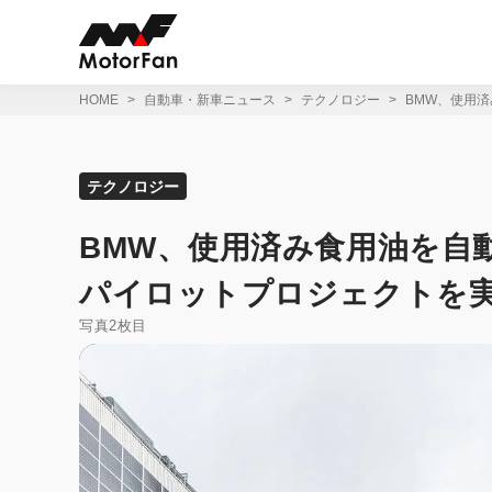
コ
ン
テ
ン
ツ
HOME
自動車・新車ニュース
テクノロジー
BMW、使用
へ
ス
キ
ッ
テクノロジー
プ
BMW、使用済み食用油を自動
パイロットプロジェクトを
写真2枚目