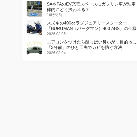
SAやPAのEV充電スペースにガソリン車が駐車
律的にどう扱われる？
16時間前
スズキの400ccラグジュアリースクーター
「BURGMAN（バーグマン）400 ABS」の仕
更し、8月18日に発売
2026.08.05
エアコンをつけたら酸っぱい臭いが…目的地に
「3分前」のひと工夫でカビを防ぐ方法
2026.08.04