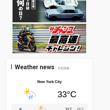
Weather news
天気情報
New York City
33°C
金
33°C
25°C