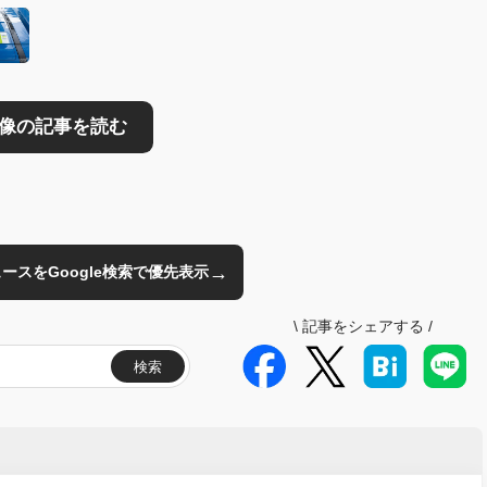
→
のニュースをGoogle検索で優先表示
\
記事をシェアする
/
検索