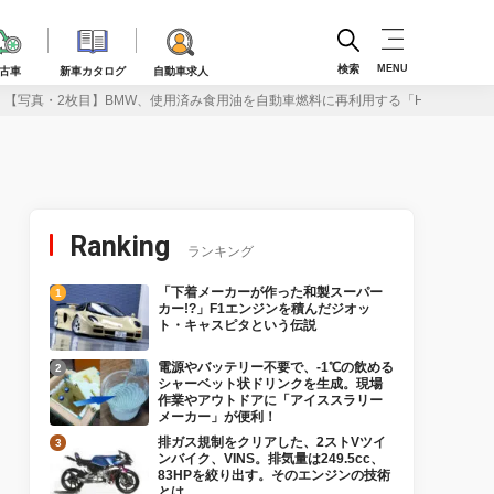
検索
MENU
古車
新車カタログ
自動車求人
【写真・2枚目】BMW、使用済み食用油を自動車燃料に再利用する「HVO100」
Ranking
ランキング
「下着メーカーが作った和製スーパー
カー!?」F1エンジンを積んだジオッ
ト・キャスピタという伝説
電源やバッテリー不要で、-1℃の飲める
シャーベット状ドリンクを生成。現場
作業やアウトドアに「アイススラリー
メーカー」が便利！
排ガス規制をクリアした、2ストVツイ
ンバイク、VINS。排気量は249.5cc、
83HPを絞り出す。そのエンジンの技術
とは