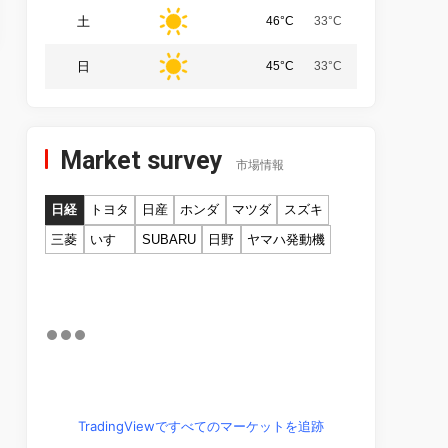
土
46°C
33°C
日
45°C
33°C
Market survey
市場情報
日経
トヨタ
日産
ホンダ
マツダ
スズキ
三菱
いすゞ
SUBARU
日野
ヤマハ発動機
TradingViewですべてのマーケットを追跡