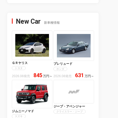
New Car
新車種情報
ＧＲヤリス
プレリュード
トヨタ
ホンダ
845
631
2026.08発売
万円
～
2026.08発売
万円
～
ジープ・アベンジャー
ジムニーノマド
クライスラー・ジープ
スズキ