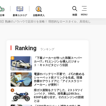
検索
MENU
古車
新車カタログ
自動車求人
目】熟練のノウハウで足回りを攻略！ 理想的なロースタイル、具現化します
Ranking
ランキング
「下着メーカーが作った和製スーパー
カー!?」F1エンジンを積んだジオッ
ト・キャスピタという伝説
電源やバッテリー不要で、-1℃の飲める
シャーベット状ドリンクを生成。現場
作業やアウトドアに「アイススラリー
メーカー」が便利！
排ガス規制をクリアした、2ストVツイ
ンバイク、VINS。排気量は249.5cc、
83HPを絞り出す。そのエンジンの技術
とは