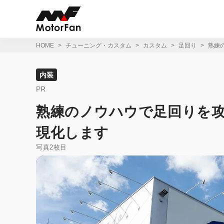
コ
ン
テ
ン
ツ
HOME
チューニング・カスタム
カスタム
足回り
熟練
へ
ス
キ
内装
ッ
PR
プ
熟練のノウハウで足回りを攻
現化します
写真2枚目