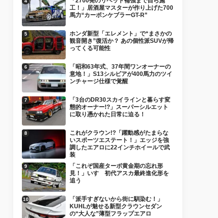
「2700発のリベット補強まで自ら施
工！」居酒屋マスターが作り上げた700
馬力“カーボンケブラーGT-R”
ホンダ新型「エレメント」で“まさかの
観音開き”復活か？ あの個性派SUVが帰
ってくる可能性
「昭和63年式、37年間ワンオーナーの
意地！」S13シルビアが400馬力のツイ
ンチャージ仕様で覚醒
「3台のDR30スカイラインと暮らす変
態的オーナー!?」スーパーシルエット
に取り憑かれた日常に迫る！
これがクラウン!?「躍動感がたまらな
いスポーツエステート！」エッジを強
調したエアロに22インチホイールで武
装
「これぞ国産ターボ黄金期の忘れ形
見！」いすゞ初代アスカ最終進化形を
追う
「派手すぎないから街に馴染む！」
KUHLが魅せる新型クラウンセダン
の“大人な”薄型フラップエアロ