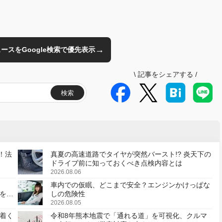
→
のニュースをGoogle検索で優先表示
\
記事をシェアする
/
検索
！法
真夏の高速道路でタイヤが突然バースト!? 炎天下の
ドライブ前に知っておくべき点検内容とは
2026.08.06
車内での仮眠、どこまで安全？エンジンかけっぱな
様を変
しの危険性
2026.08.05
着く
令和8年熊本地震で「通れる道」を可視化、クルマ