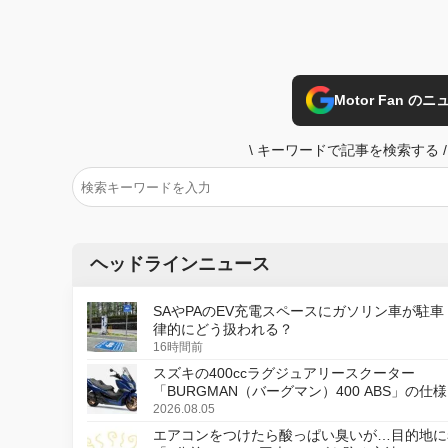
Motor Fan 
\
キーワードで記事を検索する
/
ヘッドラインニュース
SAやPAのEV充電スペースにガソリン車が駐車
律的にどう扱われる？
16時間前
スズキの400ccラグジュアリースクーター
「BURGMAN（バーグマン）400 ABS」の仕
更し、8月18日に発売
2026.08.05
エアコンをつけたら酸っぱい臭いが…目的地に