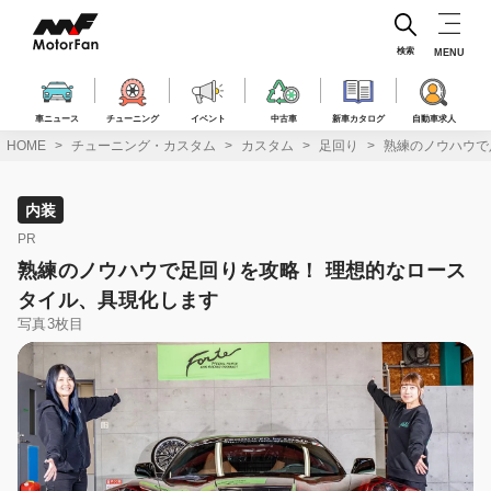
コ
ン
テ
検索
MENU
ン
ツ
へ
車ニュース
チューニング
イベント
中古車
新車カタログ
自動車求人
ス
HOME
チューニング・カスタム
カスタム
足回り
熟練のノウハウで
キ
ッ
プ
内装
PR
熟練のノウハウで足回りを攻略！ 理想的なロース
タイル、具現化します
写真3枚目