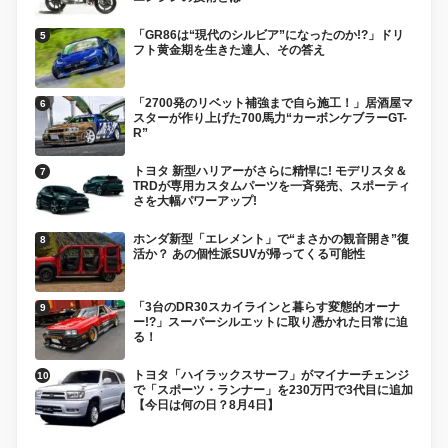
「GR86は“現代のシルビア”になったのか!?」ドリ
フト黄金期を生きた達人、その答え
「2700発のリベット補強まで自ら施工！」居酒屋マ
スターが作り上げた700馬力“カーボンケブラーGT-
R”
トヨタ 新型ハリアーがさらに精悍に! モデリスタ＆
TRDが専用カスタムパーツを一斉発売、スポーティ
さを大幅パワーアップ!
ホンダ新型「エレメント」で“まさかの観音開き”復
活か？ あの個性派SUVが帰ってくる可能性
「3台のDR30スカイラインと暮らす変態的オーナ
ー!?」スーパーシルエットに取り憑かれた日常に迫
る！
トヨタ「ハイラックスサーフ」がマイナーチェンジ
で「スポーツ・ランナー」を230万円で3代目に追加
【今日は何の日？8月4日】