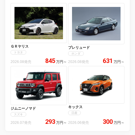
ＧＲヤリス
プレリュード
トヨタ
ホンダ
845
631
2026.08発売
万円
～
2026.08発売
万円
～
キックス
ジムニーノマド
日産
スズキ
293
300
2026.07発売
万円
～
2026.06発売
万円
～