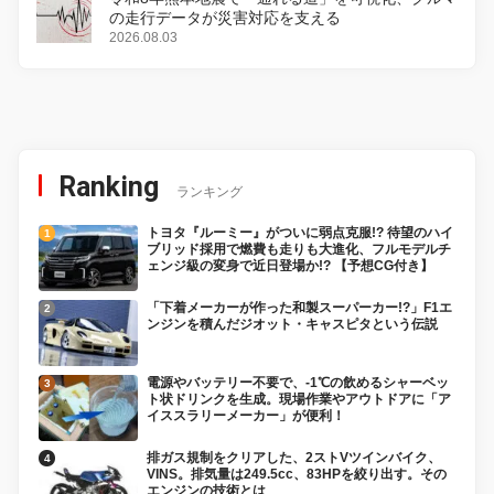
の走行データが災害対応を支える
2026.08.03
Ranking
ランキング
トヨタ『ルーミー』がついに弱点克服!? 待望のハイ
ブリッド採用で燃費も走りも大進化、フルモデルチ
ェンジ級の変身で近日登場か!? 【予想CG付き】
「下着メーカーが作った和製スーパーカー!?」F1エ
ンジンを積んだジオット・キャスピタという伝説
電源やバッテリー不要で、-1℃の飲めるシャーベッ
ト状ドリンクを生成。現場作業やアウトドアに「ア
イススラリーメーカー」が便利！
排ガス規制をクリアした、2ストVツインバイク、
VINS。排気量は249.5cc、83HPを絞り出す。その
エンジンの技術とは