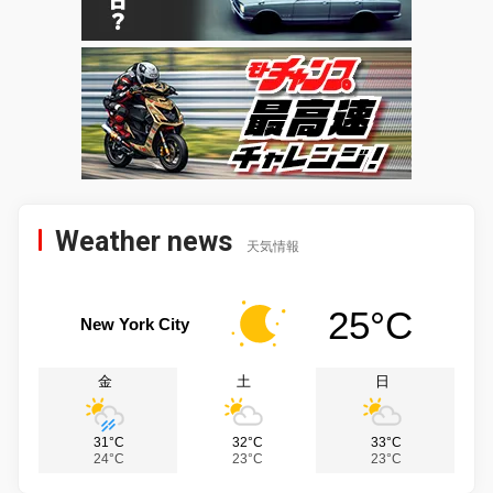
Weather news
天気情報
25°C
New York City
金
土
日
31°C
32°C
33°C
24°C
23°C
23°C