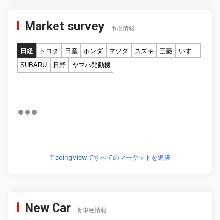
Market survey
市場情報
日経
トヨタ
日産
ホンダ
マツダ
スズキ
三菱
いすゞ
SUBARU
日野
ヤマハ発動機
TradingViewですべてのマーケットを追跡
New Car
新車種情報