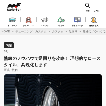
コ
ン
テ
検索
MENU
ン
ツ
へ
車ニュース
チューニング
イベント
中古車
新車カタログ
自動車求人
ス
HOME
チューニング・カスタム
カスタム
足回り
熟練のノウハウで
キ
ッ
プ
内装
PR
熟練のノウハウで足回りを攻略！ 理想的なロース
タイル、具現化します
写真7枚目