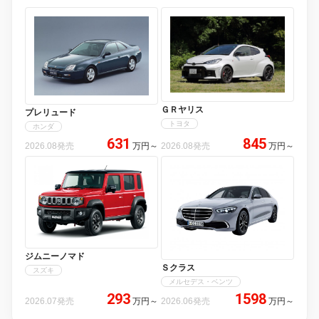
ＧＲヤリス
プレリュード
トヨタ
ホンダ
631
845
2026.08発売
万円
～
2026.08発売
万円
～
ジムニーノマド
Ｓクラス
スズキ
メルセデス・ベンツ
293
1598
2026.07発売
万円
～
2026.06発売
万円
～