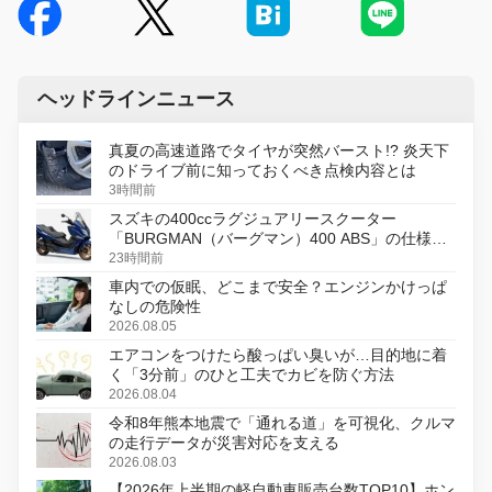
ヘッドラインニュース
真夏の高速道路でタイヤが突然バースト!? 炎天下
のドライブ前に知っておくべき点検内容とは
3時間前
スズキの400ccラグジュアリースクーター
「BURGMAN（バーグマン）400 ABS」の仕様を
変更し、8月18日に発売
23時間前
車内での仮眠、どこまで安全？エンジンかけっぱ
なしの危険性
2026.08.05
エアコンをつけたら酸っぱい臭いが…目的地に着
く「3分前」のひと工夫でカビを防ぐ方法
2026.08.04
令和8年熊本地震で「通れる道」を可視化、クルマ
の走行データが災害対応を支える
2026.08.03
【2026年上半期の軽自動車販売台数TOP10】ホン