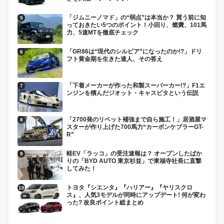
「ジムニーノマド」の“弱点”は本当か？ 買う前に知
っておきたい5つのポイント！小回り、燃費、101馬
力、5速MTを徹底チェック
「GR86は“現代のシルビア”になったのか!?」ドリ
フト黄金期を生きた達人、その答え
「下着メーカーが作った和製スーパーカー!?」F1エ
ンジンを積んだジオット・キャスピタという伝説
「2700発のリベット補強まで自ら施工！」居酒屋マ
スターが作り上げた700馬力“カーボンケブラーGT-
R”
軽EV「ラッコ」の受注速報は？ オープンしたばか
りの「BYD AUTO 東京杉並」で東福寺社長に直撃
してみた！
トヨタ『シエンタ』『ハリアー』『ヤリスクロ
ス』、人気3モデルが同時にアップデート! 何が変わ
った? 改良ポイント総まとめ