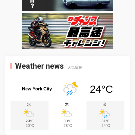
Weather news
天気情報
24°C
New York City
水
木
金
29°C
30°C
31°C
20°C
23°C
24°C