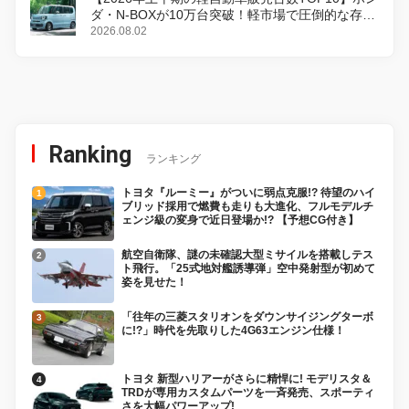
ダ・N-BOXが10万台突破！軽市場で圧倒的な存在
感
2026.08.02
Ranking
ランキング
トヨタ『ルーミー』がついに弱点克服!? 待望のハイ
ブリッド採用で燃費も走りも大進化、フルモデルチ
ェンジ級の変身で近日登場か!? 【予想CG付き】
航空自衛隊、謎の未確認大型ミサイルを搭載しテス
ト飛行。「25式地対艦誘導弾」空中発射型が初めて
姿を見せた！
「往年の三菱スタリオンをダウンサイジングターボ
に!?」時代を先取りした4G63エンジン仕様！
トヨタ 新型ハリアーがさらに精悍に! モデリスタ＆
TRDが専用カスタムパーツを一斉発売、スポーティ
さを大幅パワーアップ!