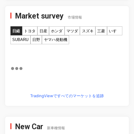
Market survey
市場情報
日経
トヨタ
日産
ホンダ
マツダ
スズキ
三菱
いすゞ
SUBARU
日野
ヤマハ発動機
TradingViewですべてのマーケットを追跡
New Car
新車種情報