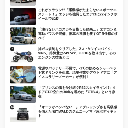
これがクラウン!?「躍動感がたまらないスポーツエ
ステート！」エッジを強調したエアロに22インチホ
イールで武装
「壊れないハコスカを目指した結果…」エアコン＆
電動パワステ完備、旧車の常識を覆すGT-R仕様のす
べて
排ガス規制をクリアした、2ストVツインバイク、
VINS。排気量は249.5cc、83HPを絞り出す。その
エンジンの技術とは
電源やバッテリー不要で、-1℃の飲めるシャーベッ
ト状ドリンクを生成。現場作業やアウトドアに「ア
イススラリーメーカー」が便利！
「プリンスの魂を受け継ぐR32スカイライン!?」4
ドアGT-R空白の30年を埋めた『GTB-4』という存
在
『オーラがハンパない！』アグレッシブさも高級感
も備えた名門WALDのジムニーノマド用ボディキッ
ト