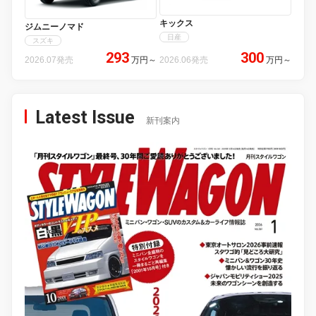
キックス
ジムニーノマド
日産
スズキ
293
300
2026.07発売
万円
～
2026.06発売
万円
～
Latest Issue
新刊案内