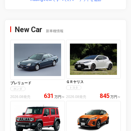
New Car
新車種情報
ＧＲヤリス
プレリュード
トヨタ
ホンダ
631
845
2026.08発売
万円
～
2026.08発売
万円
～