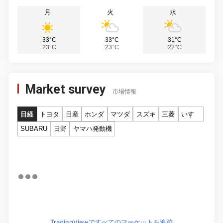
月
火
水
33°C
33°C
31°C
23°C
23°C
22°C
Market survey
市場情報
日経
トヨタ
日産
ホンダ
マツダ
スズキ
三菱
いすゞ
SUBARU
日野
ヤマハ発動機
TradingViewですべてのマーケットを追跡