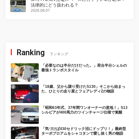
法律的にどう扱われる？
2026.08.07
Ranking
ランキング
「必要なのは半分だけだった。」荷台半分シェルの
最強トランポスタイル
「18歳、父から譲り受けたS130」そこから始まっ
た、ひとりの走り屋とフェアレディZの物語
「昭和63年式、37年間ワンオーナーの意地！」S13
シルビアが400馬力のツインチャージ仕様で覚醒
「気づけば430セドリック沼にドップリ！」最終型
ターボブロアムをシャコタンで愛し抜く男の物語