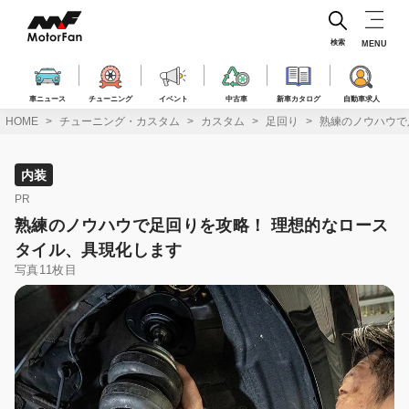
コ
ン
テ
検索
MENU
ン
ツ
へ
車ニュース
チューニング
イベント
中古車
新車カタログ
自動車求人
ス
HOME
チューニング・カスタム
カスタム
足回り
熟練のノウハウで
キ
ッ
プ
内装
PR
熟練のノウハウで足回りを攻略！ 理想的なロース
タイル、具現化します
写真11枚目