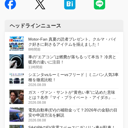
ヘッドラインニュース
Motor-Fan 真夏の読者プレゼント。クルマ・バイ
ク好きに刺さるアイテムを揃えました！
8時間前
車の“エアコン”は燃費が落ちるって本当？ 冷房と
暖房の違いに注目！
11時間前
シエンタvsルーミーvsフリード｜ミニバン人気3車
種を徹底比較！
2026.08.09
ガス・ヴァン・サントが“黄色い車”に込めた意味
とは？名作『マイ・プライベート・アイダホ』が
初のデジタルリマスター版で復活
2026.08.08
電気自動車(EV)の補助金って？2026年の金額の目
安や申請方法を解説
2026.08.08
SAやPAのEV充電スペースにガソリン車が駐車！