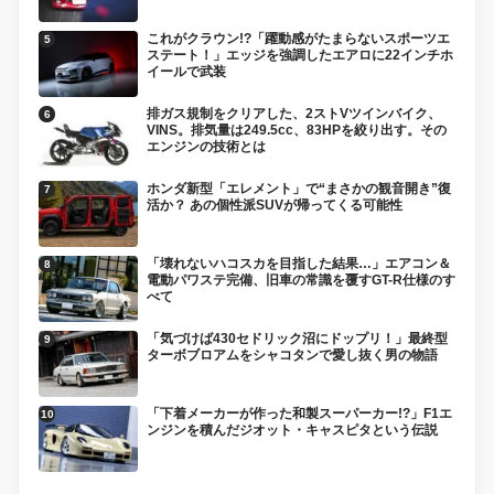
これがクラウン!?「躍動感がたまらないスポーツエ
ステート！」エッジを強調したエアロに22インチホ
イールで武装
排ガス規制をクリアした、2ストVツインバイク、
VINS。排気量は249.5cc、83HPを絞り出す。その
エンジンの技術とは
ホンダ新型「エレメント」で“まさかの観音開き”復
活か？ あの個性派SUVが帰ってくる可能性
「壊れないハコスカを目指した結果…」エアコン＆
電動パワステ完備、旧車の常識を覆すGT-R仕様のす
べて
「気づけば430セドリック沼にドップリ！」最終型
ターボブロアムをシャコタンで愛し抜く男の物語
「下着メーカーが作った和製スーパーカー!?」F1エ
ンジンを積んだジオット・キャスピタという伝説