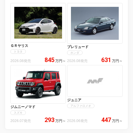
ＧＲヤリス
プレリュード
トヨタ
ホンダ
845
631
2026.08発売
万円
～
2026.08発売
万円
～
ジュニア
アルファロメオ
ジムニーノマド
スズキ
293
447
2026.07発売
万円
～
2026.06発売
万円
～