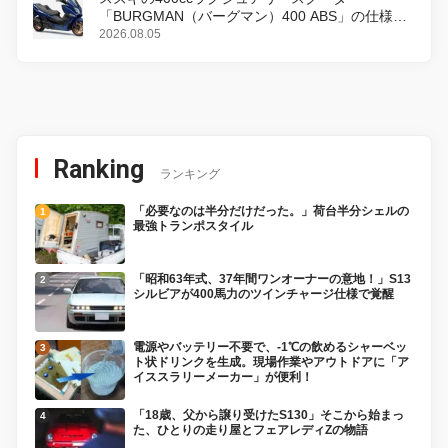
「BURGMAN（バーグマン）400 ABS」の仕様を
変更し、8月18日に発売
2026.08.05
Ranking
ランキング
「必要なのは半分だけだった。」荷台半分シェルの
最強トランポスタイル
「昭和63年式、37年間ワンオーナーの意地！」S13
シルビアが400馬力のツインチャージ仕様で覚醒
電源やバッテリー不要で、-1℃の飲めるシャーベッ
ト状ドリンクを生成。現場作業やアウトドアに「ア
イススラリーメーカー」が便利！
「18歳、父から譲り受けたS130」そこから始まっ
た、ひとりの走り屋とフェアレディZの物語