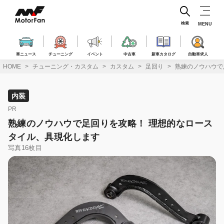
コ
ン
テ
検索
MENU
ン
ツ
へ
車ニュース
チューニング
イベント
中古車
新車カタログ
自動車求人
ス
HOME
チューニング・カスタム
カスタム
足回り
熟練のノウハウで
キ
ッ
プ
内装
PR
熟練のノウハウで足回りを攻略！ 理想的なロース
タイル、具現化します
写真16枚目