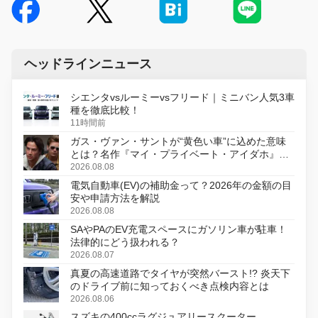
ヘッドラインニュース
シエンタvsルーミーvsフリード｜ミニバン人気3車
種を徹底比較！
11時間前
ガス・ヴァン・サントが“黄色い車”に込めた意味
とは？名作『マイ・プライベート・アイダホ』が
初のデジタルリマスター版で復活
2026.08.08
電気自動車(EV)の補助金って？2026年の金額の目
安や申請方法を解説
2026.08.08
SAやPAのEV充電スペースにガソリン車が駐車！
法律的にどう扱われる？
2026.08.07
真夏の高速道路でタイヤが突然バースト!? 炎天下
のドライブ前に知っておくべき点検内容とは
2026.08.06
スズキの400ccラグジュアリースクーター