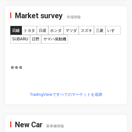
Market survey
市場情報
日経
トヨタ
日産
ホンダ
マツダ
スズキ
三菱
いすゞ
SUBARU
日野
ヤマハ発動機
TradingViewですべてのマーケットを追跡
New Car
新車種情報