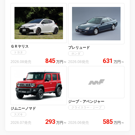
ＧＲヤリス
プレリュード
トヨタ
ホンダ
845
631
2026.08発売
万円
～
2026.08発売
万円
～
ジープ・アベンジャー
クライスラー・ジープ
ジムニーノマド
スズキ
293
585
2026.07発売
万円
～
2026.06発売
万円
～