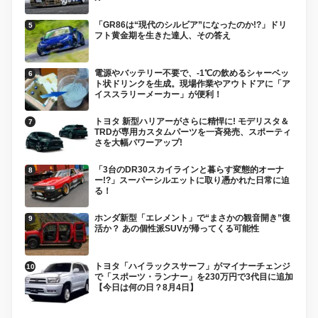
「GR86は“現代のシルビア”になったのか!?」ドリ
フト黄金期を生きた達人、その答え
電源やバッテリー不要で、-1℃の飲めるシャーベッ
ト状ドリンクを生成。現場作業やアウトドアに「ア
イススラリーメーカー」が便利！
トヨタ 新型ハリアーがさらに精悍に! モデリスタ＆
TRDが専用カスタムパーツを一斉発売、スポーティ
さを大幅パワーアップ!
「3台のDR30スカイラインと暮らす変態的オーナ
ー!?」スーパーシルエットに取り憑かれた日常に迫
る！
ホンダ新型「エレメント」で“まさかの観音開き”復
活か？ あの個性派SUVが帰ってくる可能性
トヨタ「ハイラックスサーフ」がマイナーチェンジ
で「スポーツ・ランナー」を230万円で3代目に追加
【今日は何の日？8月4日】