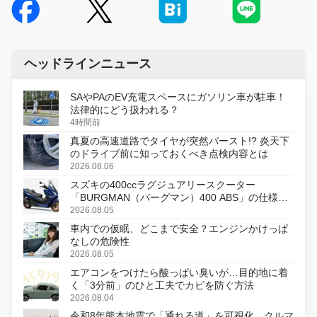
ヘッドラインニュース
SAやPAのEV充電スペースにガソリン車が駐車！
法律的にどう扱われる？
4時間前
真夏の高速道路でタイヤが突然バースト!? 炎天下
のドライブ前に知っておくべき点検内容とは
2026.08.06
スズキの400ccラグジュアリースクーター
「BURGMAN（バーグマン）400 ABS」の仕様を
変更し、8月18日に発売
2026.08.05
車内での仮眠、どこまで安全？エンジンかけっぱ
なしの危険性
2026.08.05
エアコンをつけたら酸っぱい臭いが…目的地に着
く「3分前」のひと工夫でカビを防ぐ方法
2026.08.04
令和8年熊本地震で「通れる道」を可視化、クルマ