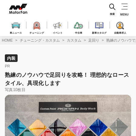
コ
ン
テ
検索
MENU
ン
ツ
へ
車ニュース
チューニング
イベント
中古車
新車カタログ
自動車求人
ス
HOME
チューニング・カスタム
カスタム
足回り
熟練のノウハウで
キ
ッ
プ
内装
PR
熟練のノウハウで足回りを攻略！ 理想的なロース
タイル、具現化します
写真10枚目