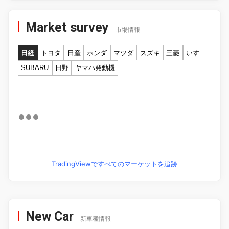
Market survey
市場情報
日経
トヨタ
日産
ホンダ
マツダ
スズキ
三菱
いすゞ
SUBARU
日野
ヤマハ発動機
TradingViewですべてのマーケットを追跡
New Car
新車種情報