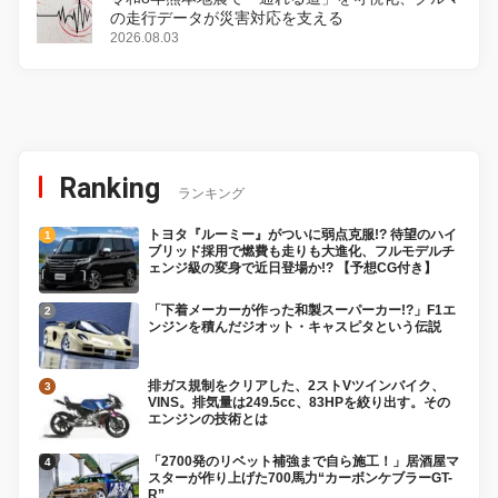
の走行データが災害対応を支える
2026.08.03
Ranking
ランキング
トヨタ『ルーミー』がついに弱点克服!? 待望のハイ
ブリッド採用で燃費も走りも大進化、フルモデルチ
ェンジ級の変身で近日登場か!? 【予想CG付き】
「下着メーカーが作った和製スーパーカー!?」F1エ
ンジンを積んだジオット・キャスピタという伝説
排ガス規制をクリアした、2ストVツインバイク、
VINS。排気量は249.5cc、83HPを絞り出す。その
エンジンの技術とは
「2700発のリベット補強まで自ら施工！」居酒屋マ
スターが作り上げた700馬力“カーボンケブラーGT-
R”