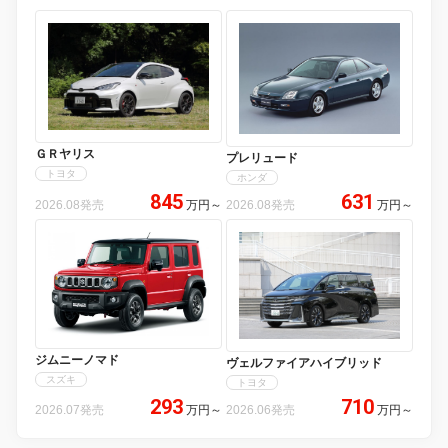
ＧＲヤリス
プレリュード
トヨタ
ホンダ
845
631
2026.08発売
万円
～
2026.08発売
万円
～
ジムニーノマド
ヴェルファイアハイブリッド
スズキ
トヨタ
293
710
2026.07発売
万円
～
2026.06発売
万円
～