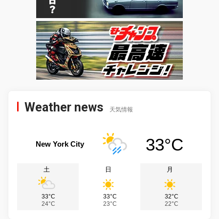
Weather news
天気情報
33°C
New York City
土
日
月
33°C
33°C
32°C
24°C
23°C
22°C