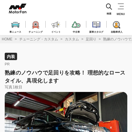
コ
ン
テ
検索
MENU
ン
ツ
へ
車ニュース
チューニング
イベント
中古車
新車カタログ
自動車求人
ス
HOME
チューニング・カスタム
カスタム
足回り
熟練のノウハウで
キ
ッ
プ
内装
PR
熟練のノウハウで足回りを攻略！ 理想的なロース
タイル、具現化します
写真1枚目