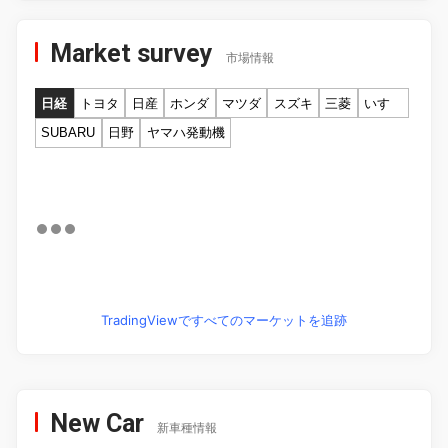
Market survey
市場情報
日経
トヨタ
日産
ホンダ
マツダ
スズキ
三菱
いすゞ
SUBARU
日野
ヤマハ発動機
TradingViewですべてのマーケットを追跡
New Car
新車種情報