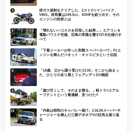
排ガス規制をクリアした、2ストVツインバイク、
VINS。排気量は249.5cc、83HPを絞り出す。その
エンジンの技術とは
「壊れないハコスカを目指した結果…」エアコン＆
電動パワステ完備、旧車の常識を覆すGT-R仕様のす
べて
「下着メーカーが作った和製スーパーカー!?」F1エ
ンジンを積んだジオット・キャスピタという伝説
「18歳、父から譲り受けたS130」そこから始まっ
た、ひとりの走り屋とフェアレディZの物語
「遊び尽くして、そのまま寝る。」軽トラ×エアル
ーフテントという最適解、見つけた!!
「内装は昭和のキャバレー風!?」2.0LV6スーパーチ
ャージャーを積んだ三菱デボネアVの狂気を振り返
る