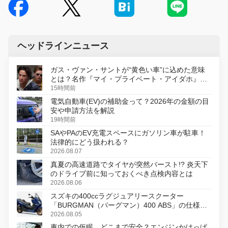
ヘッドラインニュース
ガス・ヴァン・サントが“黄色い車”に込めた意味
とは？名作『マイ・プライベート・アイダホ』が
初のデジタルリマスター版で復活
15時間前
電気自動車(EV)の補助金って？2026年の金額の目
安や申請方法を解説
19時間前
SAやPAのEV充電スペースにガソリン車が駐車！
法律的にどう扱われる？
2026.08.07
真夏の高速道路でタイヤが突然バースト!? 炎天下
のドライブ前に知っておくべき点検内容とは
2026.08.06
スズキの400ccラグジュアリースクーター
「BURGMAN（バーグマン）400 ABS」の仕様を
変更し、8月18日に発売
2026.08.05
車内での仮眠、どこまで安全？エンジンかけっぱ