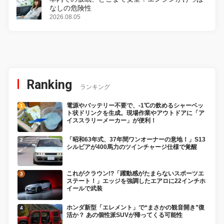
なしの危険性
2026.08.05
Ranking
ランキング
電源やバッテリー不要で、-1℃の飲めるシャーベッ
ト状ドリンクを生成。現場作業やアウトドアに「ア
イススラリーメーカー」が便利！
「昭和63年式、37年間ワンオーナーの意地！」S13
シルビアが400馬力のツインチャージ仕様で覚醒
これがクラウン!?「躍動感がたまらないスポーツエ
ステート！」エッジを強調したエアロに22インチホ
イールで武装
ホンダ新型「エレメント」で“まさかの観音開き”復
活か？ あの個性派SUVが帰ってくる可能性