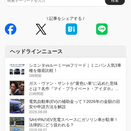
検索
\
記事をシェアする
/
ヘッドラインニュース
シエンタvsルーミーvsフリード｜ミニバン人気3車
種を徹底比較！
1時間前
ガス・ヴァン・サントが“黄色い車”に込めた意味
とは？名作『マイ・プライベート・アイダホ』が
初のデジタルリマスター版で復活
21時間前
電気自動車(EV)の補助金って？2026年の金額の目
安や申請方法を解説
2026.08.08
SAやPAのEV充電スペースにガソリン車が駐車！
法律的にどう扱われる？
2026.08.07