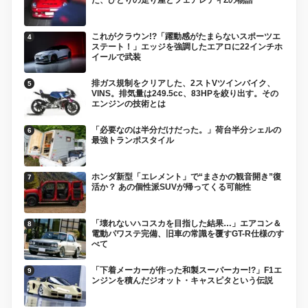
た、ひとりの走り屋とフェアレディZの物語
これがクラウン!?「躍動感がたまらないスポーツエ
ステート！」エッジを強調したエアロに22インチホ
イールで武装
排ガス規制をクリアした、2ストVツインバイク、
VINS。排気量は249.5cc、83HPを絞り出す。その
エンジンの技術とは
「必要なのは半分だけだった。」荷台半分シェルの
最強トランポスタイル
ホンダ新型「エレメント」で“まさかの観音開き”復
活か？ あの個性派SUVが帰ってくる可能性
「壊れないハコスカを目指した結果…」エアコン＆
電動パワステ完備、旧車の常識を覆すGT-R仕様のす
べて
「下着メーカーが作った和製スーパーカー!?」F1エ
ンジンを積んだジオット・キャスピタという伝説