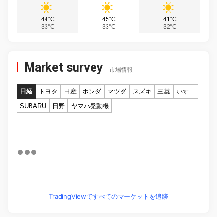
44°C
45°C
41°C
33°C
33°C
32°C
Market survey
市場情報
日経
トヨタ
日産
ホンダ
マツダ
スズキ
三菱
いすゞ
SUBARU
日野
ヤマハ発動機
TradingViewですべてのマーケットを追跡