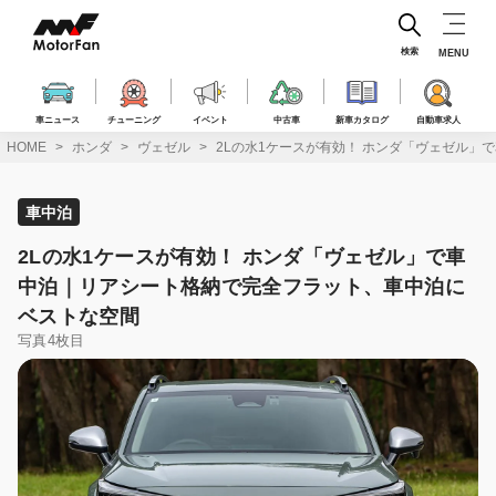
コ
ン
テ
検索
MENU
ン
ツ
へ
車ニュース
チューニング
イベント
中古車
新車カタログ
自動車求人
ス
HOME
ホンダ
ヴェゼル
2Lの水1ケースが有効！ ホンダ「ヴェゼル
キ
ッ
プ
車中泊
2Lの水1ケースが有効！ ホンダ「ヴェゼル」で車
中泊｜リアシート格納で完全フラット、車中泊に
ベストな空間
写真4枚目