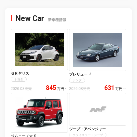
New Car
新車種情報
ＧＲヤリス
プレリュード
トヨタ
ホンダ
845
631
2026.08発売
万円
～
2026.08発売
万円
～
ジープ・アベンジャー
クライスラー・ジープ
ジムニーノマド