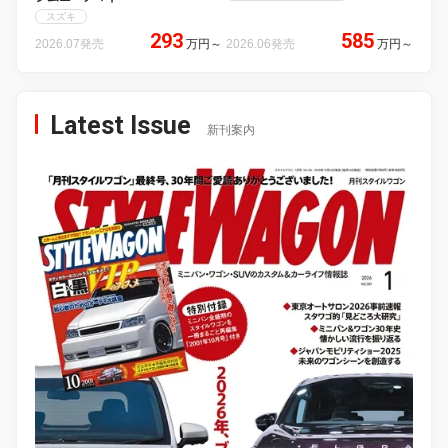
スズキ
293
585
2026.07発売
万円
～
2026.06発売
万円
～
Latest Issue
新刊案内