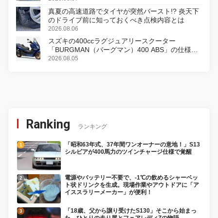
真夏の高速道路でタイヤが突然バースト!? 炎天下
のドライブ前に知っておくべき点検内容とは
2026.08.06
スズキの400ccラグジュアリースクーター
「BURGMAN（バーグマン）400 ABS」の仕様を
変更し、8月18日に発売
2026.08.05
Ranking
ランキング
「昭和63年式、37年間ワンオーナーの意地！」S13
シルビアが400馬力のツインチャージ仕様で覚醒
電源やバッテリー不要で、-1℃の飲めるシャーベッ
ト状ドリンクを生成。現場作業やアウトドアに「ア
イススラリーメーカー」が便利！
「18歳、父から譲り受けたS130」そこから始まっ