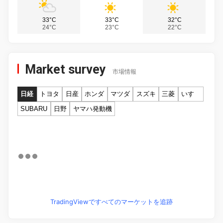
33°C
33°C
32°C
24°C
23°C
22°C
Market survey
市場情報
日経
トヨタ
日産
ホンダ
マツダ
スズキ
三菱
いすゞ
SUBARU
日野
ヤマハ発動機
TradingViewですべてのマーケットを追跡