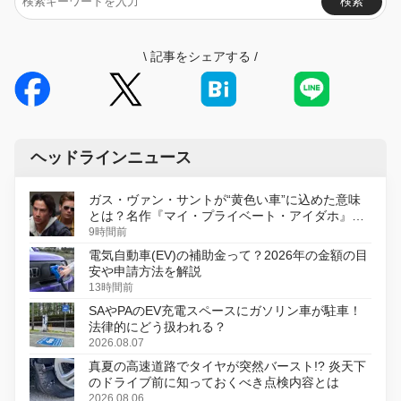
検索
\
記事をシェアする
/
ヘッドラインニュース
ガス・ヴァン・サントが“黄色い車”に込めた意味
とは？名作『マイ・プライベート・アイダホ』が
初のデジタルリマスター版で復活
9時間前
電気自動車(EV)の補助金って？2026年の金額の目
安や申請方法を解説
13時間前
SAやPAのEV充電スペースにガソリン車が駐車！
法律的にどう扱われる？
2026.08.07
真夏の高速道路でタイヤが突然バースト!? 炎天下
のドライブ前に知っておくべき点検内容とは
2026.08.06