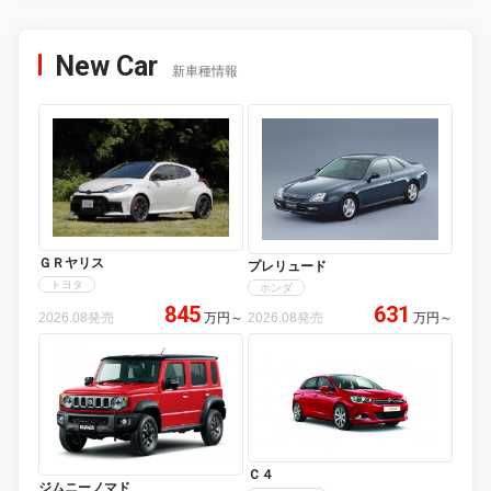
New Car
新車種情報
ＧＲヤリス
プレリュード
トヨタ
ホンダ
845
631
2026.08発売
万円
～
2026.08発売
万円
～
Ｃ４
ジムニーノマド