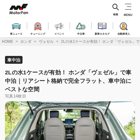
コ
ン
テ
検索
MENU
ン
ツ
へ
車ニュース
チューニング
イベント
中古車
新車カタログ
自動車求人
ス
HOME
ホンダ
ヴェゼル
2Lの水1ケースが有効！ ホンダ「ヴェゼル
キ
ッ
プ
車中泊
2Lの水1ケースが有効！ ホンダ「ヴェゼル」で車
中泊｜リアシート格納で完全フラット、車中泊に
ベストな空間
写真14枚目