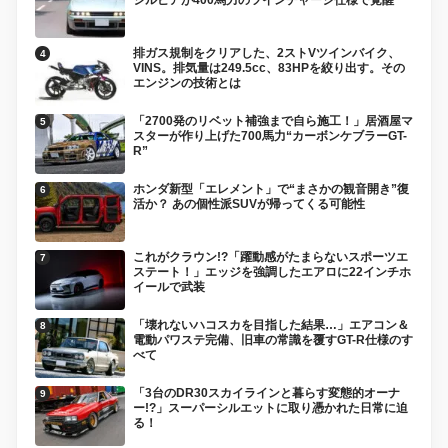
シルビアが400馬力のツインチャージ仕様で覚醒
排ガス規制をクリアした、2ストVツインバイク、
VINS。排気量は249.5cc、83HPを絞り出す。その
エンジンの技術とは
「2700発のリベット補強まで自ら施工！」居酒屋マ
スターが作り上げた700馬力“カーボンケブラーGT-
R”
ホンダ新型「エレメント」で“まさかの観音開き”復
活か？ あの個性派SUVが帰ってくる可能性
これがクラウン!?「躍動感がたまらないスポーツエ
ステート！」エッジを強調したエアロに22インチホ
イールで武装
「壊れないハコスカを目指した結果…」エアコン＆
電動パワステ完備、旧車の常識を覆すGT-R仕様のす
べて
「3台のDR30スカイラインと暮らす変態的オーナ
ー!?」スーパーシルエットに取り憑かれた日常に迫
る！