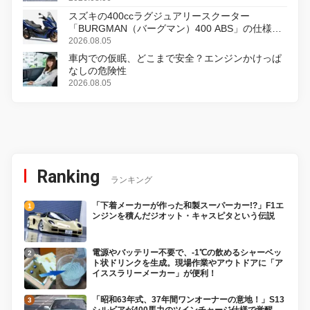
スズキの400ccラグジュアリースクーター
「BURGMAN（バーグマン）400 ABS」の仕様を
変更し、8月18日に発売
2026.08.05
車内での仮眠、どこまで安全？エンジンかけっぱ
なしの危険性
2026.08.05
Ranking
ランキング
「下着メーカーが作った和製スーパーカー!?」F1エ
ンジンを積んだジオット・キャスピタという伝説
電源やバッテリー不要で、-1℃の飲めるシャーベッ
ト状ドリンクを生成。現場作業やアウトドアに「ア
イススラリーメーカー」が便利！
「昭和63年式、37年間ワンオーナーの意地！」S13