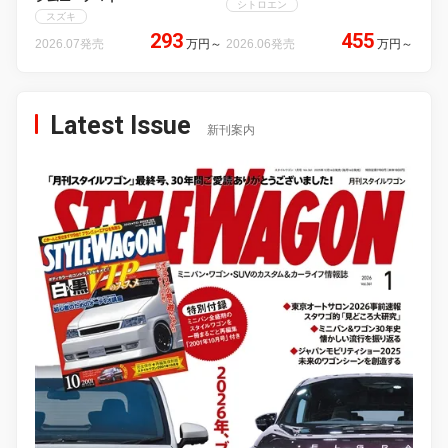
シトロエン
スズキ
293
455
2026.07発売
万円
～
2026.06発売
万円
～
Latest Issue
新刊案内