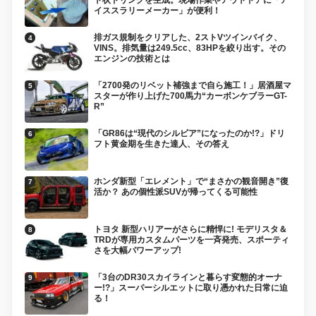
ト状ドリンクを生成。現場作業やアウトドアに「ア
イススラリーメーカー」が便利！
排ガス規制をクリアした、2ストVツインバイク、
VINS。排気量は249.5cc、83HPを絞り出す。その
エンジンの技術とは
「2700発のリベット補強まで自ら施工！」居酒屋マ
スターが作り上げた700馬力“カーボンケブラーGT-
R”
「GR86は“現代のシルビア”になったのか!?」ドリ
フト黄金期を生きた達人、その答え
ホンダ新型「エレメント」で“まさかの観音開き”復
活か？ あの個性派SUVが帰ってくる可能性
トヨタ 新型ハリアーがさらに精悍に! モデリスタ＆
TRDが専用カスタムパーツを一斉発売、スポーティ
さを大幅パワーアップ!
「3台のDR30スカイラインと暮らす変態的オーナ
ー!?」スーパーシルエットに取り憑かれた日常に迫
る！