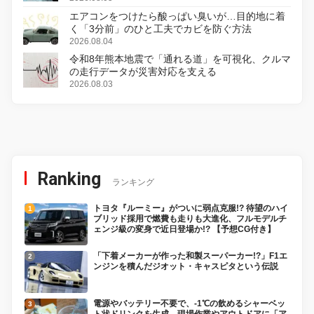
エアコンをつけたら酸っぱい臭いが…目的地に着
く「3分前」のひと工夫でカビを防ぐ方法
2026.08.04
令和8年熊本地震で「通れる道」を可視化、クルマ
の走行データが災害対応を支える
2026.08.03
Ranking
ランキング
トヨタ『ルーミー』がついに弱点克服!? 待望のハイ
ブリッド採用で燃費も走りも大進化、フルモデルチ
ェンジ級の変身で近日登場か!? 【予想CG付き】
「下着メーカーが作った和製スーパーカー!?」F1エ
ンジンを積んだジオット・キャスピタという伝説
電源やバッテリー不要で、-1℃の飲めるシャーベッ