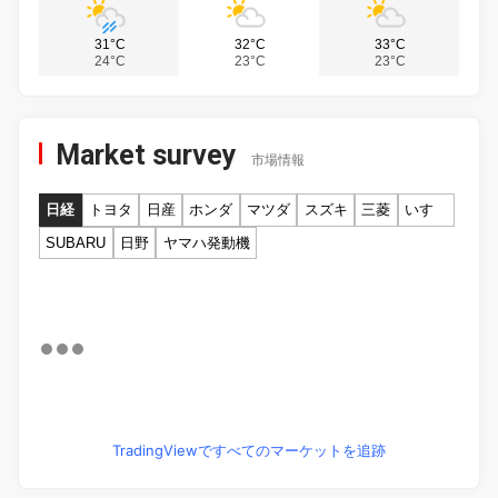
31°C
32°C
33°C
24°C
23°C
23°C
Market survey
市場情報
日経
トヨタ
日産
ホンダ
マツダ
スズキ
三菱
いすゞ
SUBARU
日野
ヤマハ発動機
TradingViewですべてのマーケットを追跡