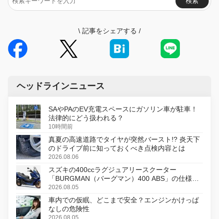
検索
\
記事をシェアする
/
ヘッドラインニュース
SAやPAのEV充電スペースにガソリン車が駐車！
法律的にどう扱われる？
10時間前
真夏の高速道路でタイヤが突然バースト!? 炎天下
のドライブ前に知っておくべき点検内容とは
2026.08.06
スズキの400ccラグジュアリースクーター
「BURGMAN（バーグマン）400 ABS」の仕様を
変更し、8月18日に発売
2026.08.05
車内での仮眠、どこまで安全？エンジンかけっぱ
なしの危険性
2026.08.05