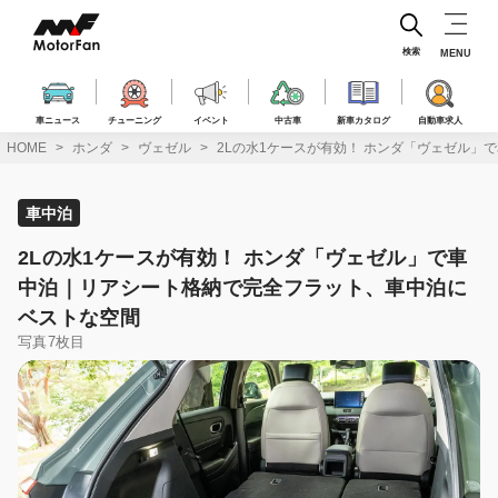
コ
ン
テ
検索
MENU
ン
ツ
へ
車ニュース
チューニング
イベント
中古車
新車カタログ
自動車求人
ス
HOME
ホンダ
ヴェゼル
2Lの水1ケースが有効！ ホンダ「ヴェゼル
キ
ッ
プ
車中泊
2Lの水1ケースが有効！ ホンダ「ヴェゼル」で車
中泊｜リアシート格納で完全フラット、車中泊に
ベストな空間
写真7枚目