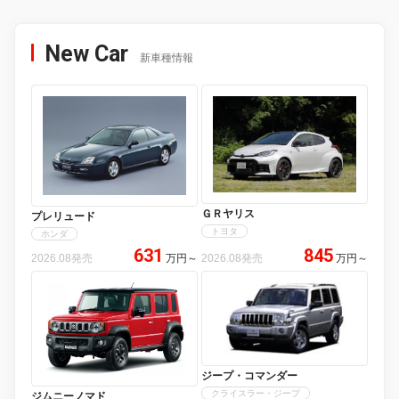
New Car
新車種情報
ＧＲヤリス
プレリュード
トヨタ
ホンダ
631
845
2026.08発売
万円
～
2026.08発売
万円
～
ジープ・コマンダー
クライスラー・ジープ
ジムニーノマド