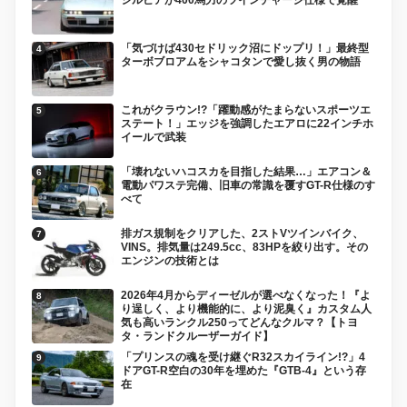
シルビアが400馬力のツインチャージ仕様で覚醒
「気づけば430セドリック沼にドップリ！」最終型
ターボブロアムをシャコタンで愛し抜く男の物語
これがクラウン!?「躍動感がたまらないスポーツエ
ステート！」エッジを強調したエアロに22インチホ
イールで武装
「壊れないハコスカを目指した結果…」エアコン＆
電動パワステ完備、旧車の常識を覆すGT-R仕様のす
べて
排ガス規制をクリアした、2ストVツインバイク、
VINS。排気量は249.5cc、83HPを絞り出す。その
エンジンの技術とは
2026年4月からディーゼルが選べなくなった！『よ
り逞しく、より機能的に、より泥臭く』カスタム人
気も高いランクル250ってどんなクルマ？【トヨ
タ・ランドクルーザーガイド】
「プリンスの魂を受け継ぐR32スカイライン!?」4
ドアGT-R空白の30年を埋めた『GTB-4』という存
在