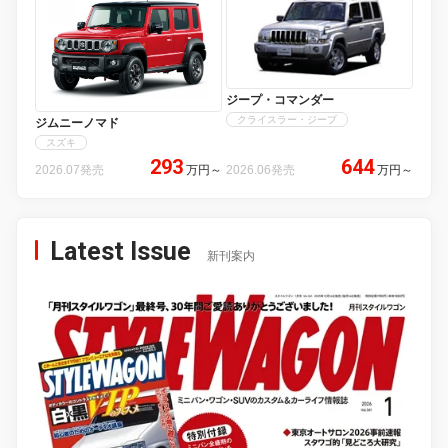
ジープ・コマンダー
クライスラー・ジープ
ジムニーノマド
スズキ
293
644
2026.07発売
万円
～
2026.06発売
万円
～
Latest Issue
新刊案内