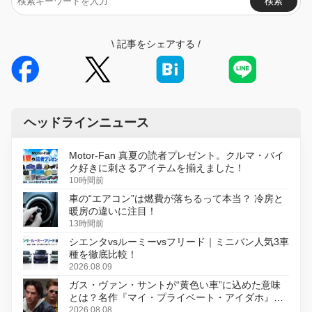
検索
\
記事をシェアする
/
ヘッドラインニュース
Motor-Fan 真夏の読者プレゼント。クルマ・バイ
ク好きに刺さるアイテムを揃えました！
10時間前
車の“エアコン”は燃費が落ちるって本当？ 冷房と
暖房の違いに注目！
13時間前
シエンタvsルーミーvsフリード｜ミニバン人気3車
種を徹底比較！
2026.08.09
ガス・ヴァン・サントが“黄色い車”に込めた意味
とは？名作『マイ・プライベート・アイダホ』が
初のデジタルリマスター版で復活
2026.08.08