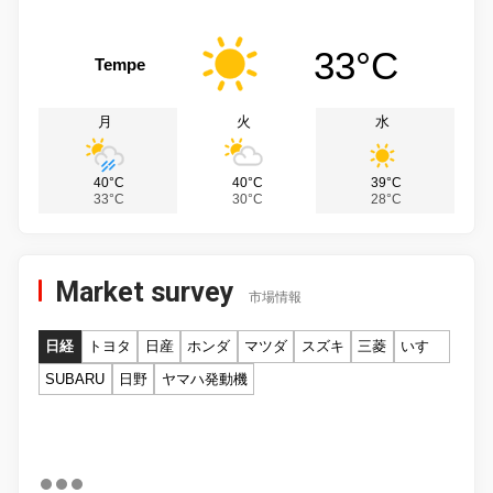
33°C
Tempe
月
火
水
40°C
40°C
39°C
33°C
30°C
28°C
Market survey
市場情報
日経
トヨタ
日産
ホンダ
マツダ
スズキ
三菱
いすゞ
SUBARU
日野
ヤマハ発動機