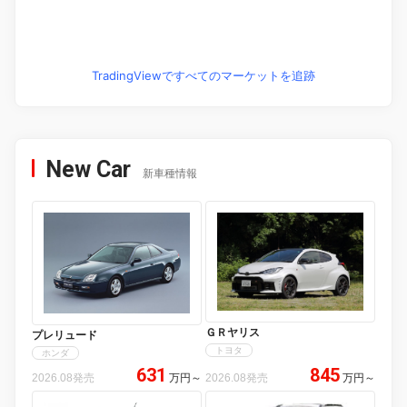
TradingViewですべてのマーケットを追跡
New Car
新車種情報
ＧＲヤリス
プレリュード
トヨタ
ホンダ
631
845
2026.08発売
万円
～
2026.08発売
万円
～