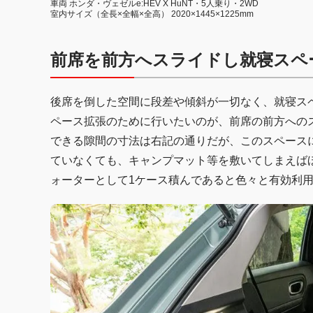
車両 ホンダ・ヴェゼルe:HEV X HuNT・5人乗り・2WD
室内サイズ（全長×全幅×全高） 2020×1445×1225mm
前席を前方へスライドし就寝スペ
後席を倒した空間に段差や傾斜が一切なく、就寝ス
ペース拡張のために行いたいのが、前席の前方への
できる隙間の寸法は右記の通りだが、このスペースに
ていなくても、キャンプマット等を敷いてしまえば
ォーターとして1ケース積んであると色々と有効利