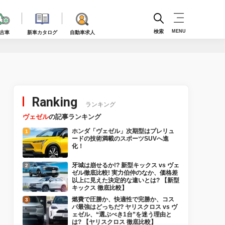
検索
MENU
古車
新車カタログ
自動車求人
Ranking
ランキング
ヴェゼル
の記事ランキング
ホンダ「ヴェゼル」次期型はプレリュ
ードの技術満載のスポーツSUVへ進
化！
牙城は崩せるか!? 新型キックス vs ヴェ
ゼル徹底比較! 実力伯仲のなか、価格差
以上に見えた決定的な違いとは? 【新型
キックス 徹底比較】
燃費で圧勝か、快適性で完勝か、コス
パ最強はどっちだ? ヤリスクロス vs ヴ
ェゼル、“選ぶべき1台”を迷う理由と
は? 【ヤリスクロス 徹底比較】