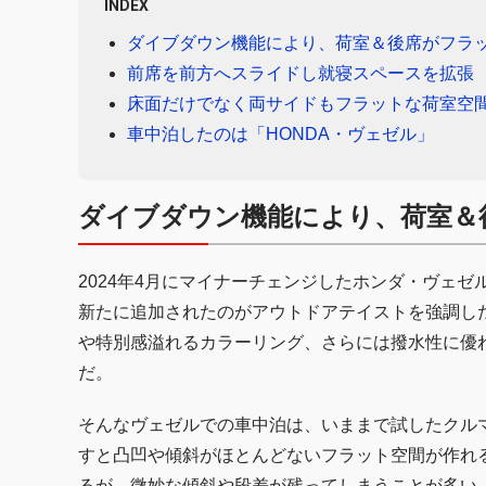
INDEX
ダイブダウン機能により、荷室＆後席がフラ
前席を前方へスライドし就寝スペースを拡張
床面だけでなく両サイドもフラットな荷室空
車中泊したのは「HONDA・ヴェゼル」
ダイブダウン機能により、荷室＆
2024年4月にマイナーチェンジしたホンダ・ヴェ
新たに追加されたのがアウトドアテイストを強調した
や特別感溢れるカラーリング、さらには撥水性に優
だ。
そんなヴェゼルでの車中泊は、いままで試したクルマ
すと凸凹や傾斜がほとんどないフラット空間が作れ
るが、微妙な傾斜や段差が残ってしまうことが多い