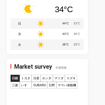
34°C
日
44°C
33°C
月
43°C
30°C
火
38°C
29°C
Market survey
市場情報
日経
トヨタ
日産
ホンダ
マツダ
スズキ
三菱
いすゞ
SUBARU
日野
ヤマハ発動機