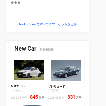
TradingViewですべてのマーケットを追跡
New Car
新車種情報
ＧＲヤリス
プレリュード
トヨタ
ホンダ
845
631
2026.08発売
万円
～
2026.08発売
万円
～