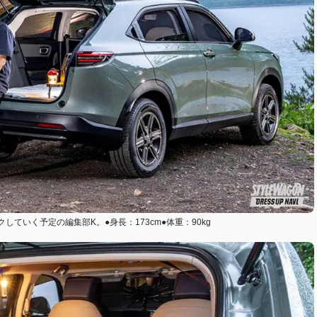
いく予定の編集部K。●身長：173cm●体重：90kg