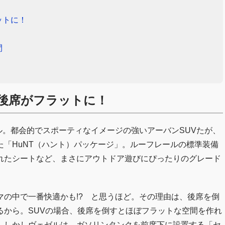
ットに！
間
後席がフラットに！
ゼル。都会的でスポーティなイメージの強いアーバンSUVたが、
「HuNT（ハント）パッケージ」。ルーフレールの標準装備
れたシートなど、まさにアウトドア遊びにぴったりのグレード
の中で一番快適かも!? と思うほど。その理由は、後席を倒
るから。SUVの場合、後席を倒すとほぼフラットな空間を作れ
。しかしヴェゼルは、ガソリンタンクを前席下に設置する「セ