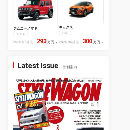
キックス
ジムニーノマド
日産
スズキ
293
300
2026.07発売
万円
～
2026.06発売
万円
～
Latest Issue
新刊案内