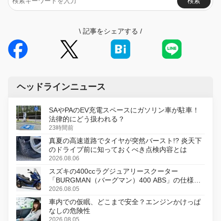
検索
\
記事をシェアする
/
ヘッドラインニュース
SAやPAのEV充電スペースにガソリン車が駐車！
法律的にどう扱われる？
23時間前
真夏の高速道路でタイヤが突然バースト!? 炎天下
のドライブ前に知っておくべき点検内容とは
2026.08.06
スズキの400ccラグジュアリースクーター
「BURGMAN（バーグマン）400 ABS」の仕様を
変更し、8月18日に発売
2026.08.05
車内での仮眠、どこまで安全？エンジンかけっぱ
なしの危険性
2026.08.05