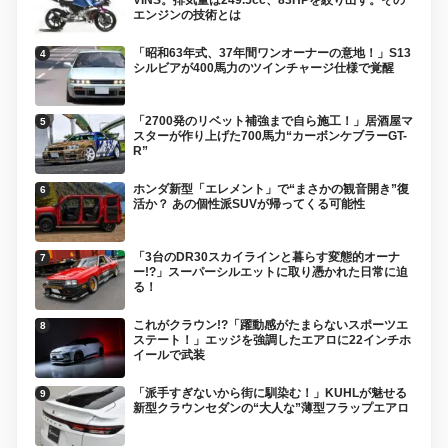
VINS。排気量は249.5cc、83HPを絞り出す。その
エンジンの技術とは
「昭和63年式、37年間ワンオーナーの意地！」S13
シルビアが400馬力のツインチャージ仕様で覚醒
「2700発のリベット補強まで自ら施工！」居酒屋マ
スターが作り上げた700馬力“カーボンケブラーGT-
R”
ホンダ新型「エレメント」で“まさかの観音開き”復
活か？ あの個性派SUVが帰ってくる可能性
「3台のDR30スカイラインと暮らす変態的オーナ
ー!?」スーパーシルエットに取り憑かれた日常に迫
る！
これがクラウン!?「躍動感がたまらないスポーツエ
ステート！」エッジを強調したエアロに22インチホ
イールで武装
「派手すぎないから街に馴染む！」KUHLが魅せる
新型クラウンセダンの“大人な”薄型フラップエアロ