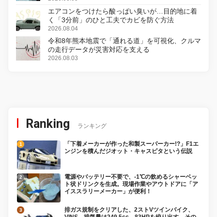
エアコンをつけたら酸っぱい臭いが…目的地に着
く「3分前」のひと工夫でカビを防ぐ方法
2026.08.04
令和8年熊本地震で「通れる道」を可視化、クルマ
の走行データが災害対応を支える
2026.08.03
Ranking
ランキング
「下着メーカーが作った和製スーパーカー!?」F1エ
ンジンを積んだジオット・キャスピタという伝説
電源やバッテリー不要で、-1℃の飲めるシャーベッ
ト状ドリンクを生成。現場作業やアウトドアに「ア
イススラリーメーカー」が便利！
排ガス規制をクリアした、2ストVツインバイク、