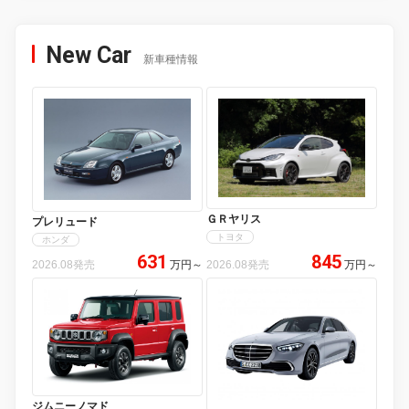
New Car
新車種情報
ＧＲヤリス
プレリュード
トヨタ
ホンダ
631
845
2026.08発売
万円
～
2026.08発売
万円
～
ジムニーノマド