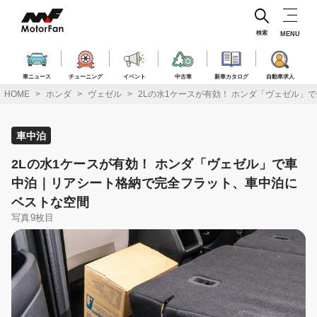
コ
ン
テ
検索
MENU
ン
ツ
へ
車ニュース
チューニング
イベント
中古車
新車カタログ
自動車求人
ス
HOME
ホンダ
ヴェゼル
2Lの水1ケースが有効！ ホンダ「ヴェゼル
キ
ッ
プ
車中泊
2Lの水1ケースが有効！ ホンダ「ヴェゼル」で車
中泊｜リアシート格納で完全フラット、車中泊に
ベストな空間
写真9枚目