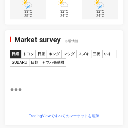
33°C
32°C
32°C
25°C
24°C
24°C
Market survey
市場情報
日経
トヨタ
日産
ホンダ
マツダ
スズキ
三菱
いすゞ
SUBARU
日野
ヤマハ発動機
TradingViewですべてのマーケットを追跡