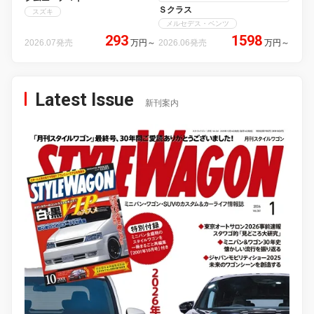
Ｓクラス
スズキ
メルセデス・ベンツ
293
1598
2026.07発売
万円
～
2026.06発売
万円
～
Latest Issue
新刊案内