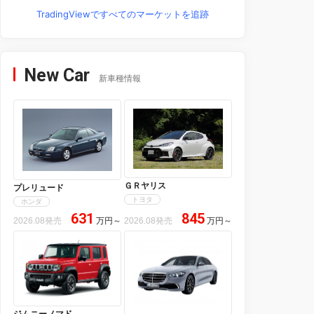
TradingViewですべてのマーケットを追跡
New Car
新車種情報
ＧＲヤリス
プレリュード
トヨタ
ホンダ
631
845
2026.08発売
万円
～
2026.08発売
万円
～