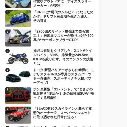
作業やアウトドアに「アイススラリー
メーカー」が便利！
「GR86は“現代のシルビア”になったの
か!?」ドリフト黄金期を生きた達人、
その答え
「2700発のリベット補強まで自ら施
工！」居酒屋マスターが作り上げた700
馬力“カーボンケブラーGT-R”
排ガス規制をクリアした、2ストVツイ
ンバイク、VINS。排気量は249.5cc、
83HPを絞り出す。そのエンジンの技術
とは
トヨタ 新型ハリアーがさらに精悍に! モ
デリスタ＆TRDが専用カスタムパーツ
を一斉発売、スポーティさを大幅パワ
ーアップ!
ホンダ新型「エレメント」で“まさかの
観音開き”復活か？ あの個性派SUVが帰
ってくる可能性
「3台のDR30スカイラインと暮らす変
態的オーナー!?」スーパーシルエット
に取り憑かれた日常に迫る！