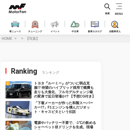
コ
ン
テ
検索
MENU
ン
ツ
へ
車ニュース
チューニング
イベント
中古車
新車カタログ
自動車求人
ス
HOME
【写真】
キ
ッ
プ
Ranking
ランキング
トヨタ『ルーミー』がついに弱点克
服!? 待望のハイブリッド採用で燃費も
走りも大進化、フルモデルチェンジ級
の変身で近日登場か!? 【予想CG付き】
「下着メーカーが作った和製スーパー
カー!?」F1エンジンを積んだジオッ
ト・キャスピタという伝説
電源やバッテリー不要で、-1℃の飲める
シャーベット状ドリンクを生成。現場