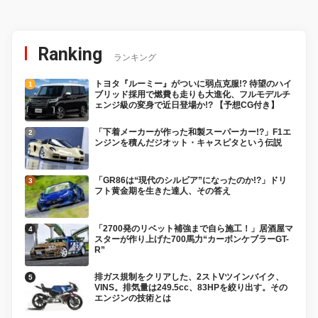
Ranking
ランキング
トヨタ『ルーミー』がついに弱点克服!? 待望のハイ
ブリッド採用で燃費も走りも大進化、フルモデルチ
ェンジ級の変身で近日登場か!? 【予想CG付き】
「下着メーカーが作った和製スーパーカー!?」F1エ
ンジンを積んだジオット・キャスピタという伝説
「GR86は“現代のシルビア”になったのか!?」ドリ
フト黄金期を生きた達人、その答え
「2700発のリベット補強まで自ら施工！」居酒屋マ
スターが作り上げた700馬力“カーボンケブラーGT-
R”
排ガス規制をクリアした、2ストVツインバイク、
VINS。排気量は249.5cc、83HPを絞り出す。その
エンジンの技術とは