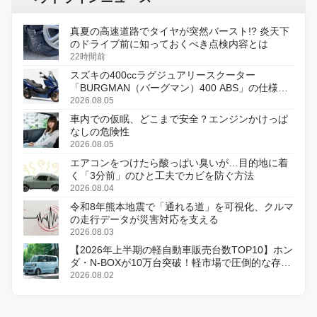
真夏の高速道路でタイヤが突然バースト!? 炎天下
のドライブ前に知っておくべき点検内容とは
22時間前
スズキの400ccラグジュアリースクーター
「BURGMAN（バーグマン）400 ABS」の仕様を
変更し、8月18日に発売
2026.08.05
車内での仮眠、どこまで安全？エンジンかけっぱ
なしの危険性
2026.08.05
エアコンをつけたら酸っぱい臭いが…目的地に着
く「3分前」のひと工夫でカビを防ぐ方法
2026.08.04
令和8年熊本地震で「通れる道」を可視化、クルマ
の走行データが災害対応を支える
2026.08.03
【2026年上半期の軽自動車販売台数TOP10】ホン
ダ・N-BOXが10万台突破！軽市場で圧倒的な存在
感
2026.08.02