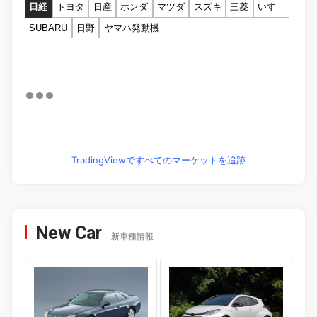
日経
トヨタ
日産
ホンダ
マツダ
スズキ
三菱
いすゞ
SUBARU
日野
ヤマハ発動機
TradingViewですべてのマーケットを追跡
New Car
新車種情報