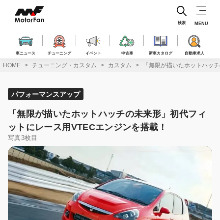
コ
ン
テ
検索
MENU
ン
ツ
へ
車ニュース
チューニング
イベント
中古車
新車カタログ
自動車求人
ス
HOME
チューニング・カスタム
カスタム
「無限が描いたホットハッチ
キ
ッ
プ
パフォーマンスアップ
「無限が描いたホットハッチの未来形」初代フィ
ットにレース用VTECエンジンを搭載！
写真3枚目