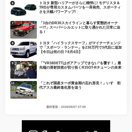
トヨタ 新型ハリアーがさらに精悍に! モデリスタ＆
TRDが専用カスタムパーツを一斉発売、スポーティ
さを大幅パワーアップ!
「3台のDR30スカイラインと暮らす変態的オーナ
ー!?」スーパーシルエットに取り憑かれた日常に迫
る！
トヨタ「ハイラックスサーフ」がマイナーチェンジ
で「スポーツ・ランナー」を230万円で3代目に追加
【今日は何の日？8月4日】
「”VR38DETTはボアアップできない”を覆す！」最
先端の溶射技術が切り拓くR35GT-Rチューンの未来
「これぞ国産ターボ黄金期の忘れ形見！」いすゞ初
代アスカ最終進化形を追う
最終更新：2026/08/07 07:09