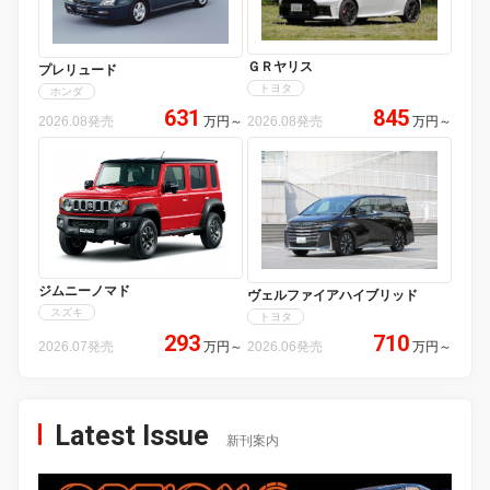
ＧＲヤリス
プレリュード
トヨタ
ホンダ
631
845
2026.08発売
万円
～
2026.08発売
万円
～
ジムニーノマド
ヴェルファイアハイブリッド
スズキ
トヨタ
293
710
2026.07発売
万円
～
2026.06発売
万円
～
Latest Issue
新刊案内