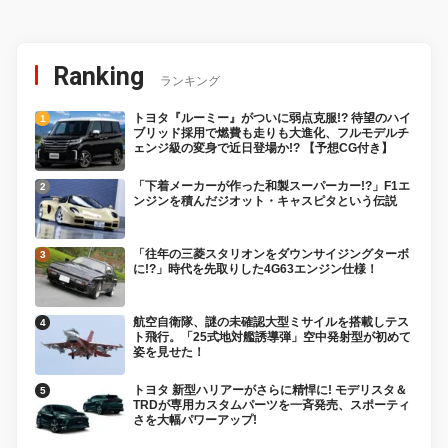
Ranking
ランキング
トヨタ『ルーミー』がついに弱点克服!? 待望のハイ
ブリッド採用で燃費も走りも大進化、フルモデルチ
ェンジ級の変身で近日登場か!? 【予想CG付き】
「下着メーカーが作った和製スーパーカー!?」F1エ
ンジンを積んだジオット・キャスピタという伝説
「往年の三菱スタリオンをダウンサイジングターボ
に!?」時代を先取りした4G63エンジン仕様！
航空自衛隊、謎の未確認大型ミサイルを搭載しテス
ト飛行。「25式地対艦誘導弾」空中発射型が初めて
姿を見せた！
トヨタ 新型ハリアーがさらに精悍に! モデリスタ＆
TRDが専用カスタムパーツを一斉発売、スポーティ
さを大幅パワーアップ!