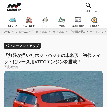
コ
ン
テ
検索
MENU
ン
ツ
へ
車ニュース
チューニング
イベント
中古車
新車カタログ
自動車求人
ス
HOME
チューニング・カスタム
カスタム
「無限が描いたホットハッチ
キ
ッ
プ
パフォーマンスアップ
「無限が描いたホットハッチの未来形」初代フィ
ットにレース用VTECエンジンを搭載！
写真8枚目