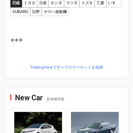
日経
トヨタ
日産
ホンダ
マツダ
スズキ
三菱
いすゞ
SUBARU
日野
ヤマハ発動機
TradingViewですべてのマーケットを追跡
New Car
新車種情報