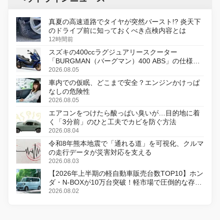
真夏の高速道路でタイヤが突然バースト!? 炎天下
のドライブ前に知っておくべき点検内容とは
12時間前
スズキの400ccラグジュアリースクーター
「BURGMAN（バーグマン）400 ABS」の仕様を
変更し、8月18日に発売
2026.08.05
車内での仮眠、どこまで安全？エンジンかけっぱ
なしの危険性
2026.08.05
エアコンをつけたら酸っぱい臭いが…目的地に着
く「3分前」のひと工夫でカビを防ぐ方法
2026.08.04
令和8年熊本地震で「通れる道」を可視化、クルマ
の走行データが災害対応を支える
2026.08.03
【2026年上半期の軽自動車販売台数TOP10】ホン
ダ・N-BOXが10万台突破！軽市場で圧倒的な存在
感
2026.08.02