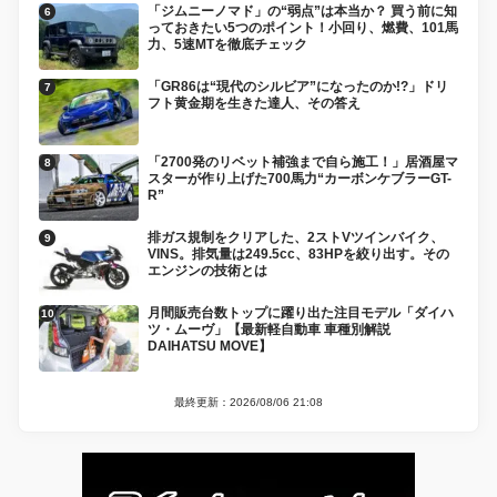
「ジムニーノマド」の“弱点”は本当か？ 買う前に知
っておきたい5つのポイント！小回り、燃費、101馬
力、5速MTを徹底チェック
「GR86は“現代のシルビア”になったのか!?」ドリ
フト黄金期を生きた達人、その答え
「2700発のリベット補強まで自ら施工！」居酒屋マ
スターが作り上げた700馬力“カーボンケブラーGT-
R”
排ガス規制をクリアした、2ストVツインバイク、
VINS。排気量は249.5cc、83HPを絞り出す。その
エンジンの技術とは
月間販売台数トップに躍り出た注目モデル「ダイハ
ツ・ムーヴ」【最新軽自動車 車種別解説
DAIHATSU MOVE】
最終更新：2026/08/06 21:08