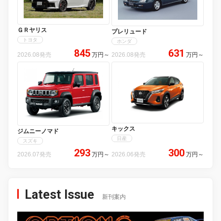
ＧＲヤリス
プレリュード
トヨタ
ホンダ
845
631
2026.08発売
万円
～
2026.08発売
万円
～
キックス
ジムニーノマド
日産
スズキ
293
300
2026.07発売
万円
～
2026.06発売
万円
～
Latest Issue
新刊案内