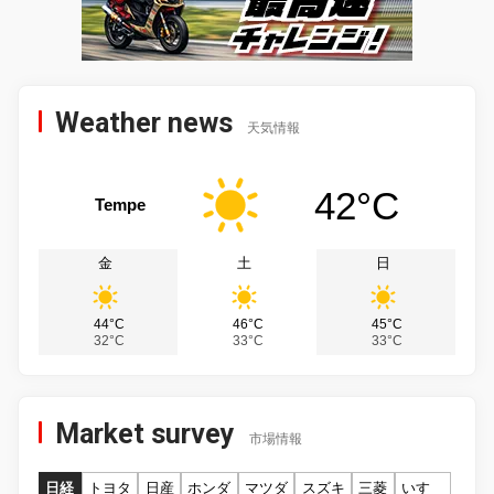
Weather news
天気情報
42°C
Tempe
金
土
日
44°C
46°C
45°C
32°C
33°C
33°C
Market survey
市場情報
日経
トヨタ
日産
ホンダ
マツダ
スズキ
三菱
いすゞ