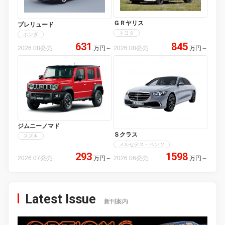
ＧＲヤリス
プレリュード
トヨタ
ホンダ
631
845
2026.08発売
万円
～
2026.08発売
万円
～
ジムニーノマド
Ｓクラス
スズキ
メルセデス・ベンツ
293
1598
2026.07発売
万円
～
2026.06発売
万円
～
Latest Issue
新刊案内