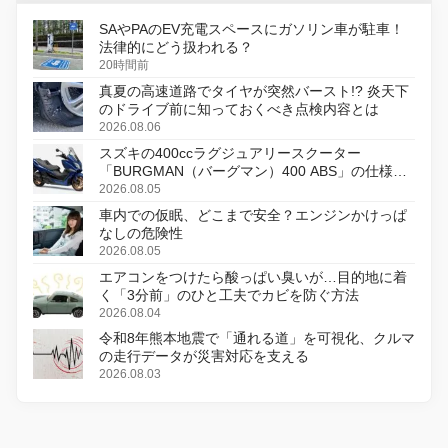
SAやPAのEV充電スペースにガソリン車が駐車！
法律的にどう扱われる？
20時間前
真夏の高速道路でタイヤが突然バースト!? 炎天下
のドライブ前に知っておくべき点検内容とは
2026.08.06
スズキの400ccラグジュアリースクーター
「BURGMAN（バーグマン）400 ABS」の仕様を
変更し、8月18日に発売
2026.08.05
車内での仮眠、どこまで安全？エンジンかけっぱ
なしの危険性
2026.08.05
エアコンをつけたら酸っぱい臭いが…目的地に着
く「3分前」のひと工夫でカビを防ぐ方法
2026.08.04
令和8年熊本地震で「通れる道」を可視化、クルマ
の走行データが災害対応を支える
2026.08.03