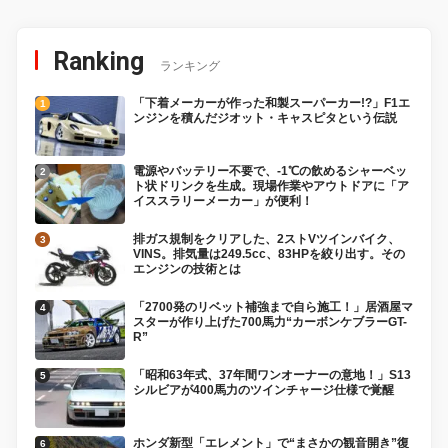
Ranking
ランキング
「下着メーカーが作った和製スーパーカー!?」F1エ
ンジンを積んだジオット・キャスピタという伝説
電源やバッテリー不要で、-1℃の飲めるシャーベッ
ト状ドリンクを生成。現場作業やアウトドアに「ア
イススラリーメーカー」が便利！
排ガス規制をクリアした、2ストVツインバイク、
VINS。排気量は249.5cc、83HPを絞り出す。その
エンジンの技術とは
「2700発のリベット補強まで自ら施工！」居酒屋マ
スターが作り上げた700馬力“カーボンケブラーGT-
R”
「昭和63年式、37年間ワンオーナーの意地！」S13
シルビアが400馬力のツインチャージ仕様で覚醒
ホンダ新型「エレメント」で“まさかの観音開き”復