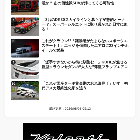
活か？ あの個性派SUVが帰ってくる可能性
「3台のDR30スカイラインと暮らす変態的オーナ
ー!?」スーパーシルエットに取り憑かれた日常に迫
る！
これがクラウン!?「躍動感がたまらないスポーツエ
ステート！」エッジを強調したエアロに22インチホ
イールで武装
「派手すぎないから街に馴染む！」KUHLが魅せる
新型クラウンセダンの“大人な”薄型フラップエアロ
「これぞ国産ターボ黄金期の忘れ形見！」いすゞ初
代アスカ最終進化形を追う
最終更新：2026/08/08 05:13