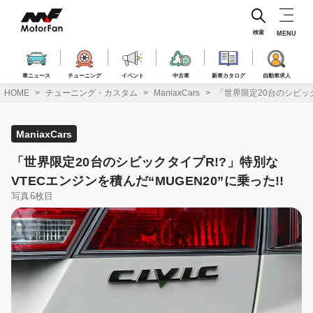
コ
ン
テ
検索
MENU
ン
ツ
へ
車ニュース
チューニング
イベント
中古車
新車カタログ
自動車求人
ス
HOME
チューニング・カスタム
ManiaxCars
「世界限定20台のシビック
キ
ッ
プ
ManiaxCars
「世界限定20台のシビックタイプR!?」特別な
VTECエンジンを積んだ“MUGEN20”に乗った!!
写真6枚目