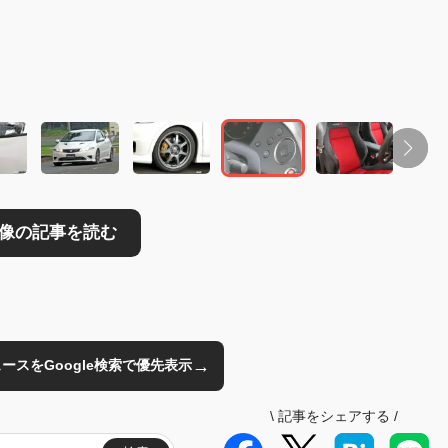
→
のニュースをGoogle検索で優先表示
\
記事をシェアする
/