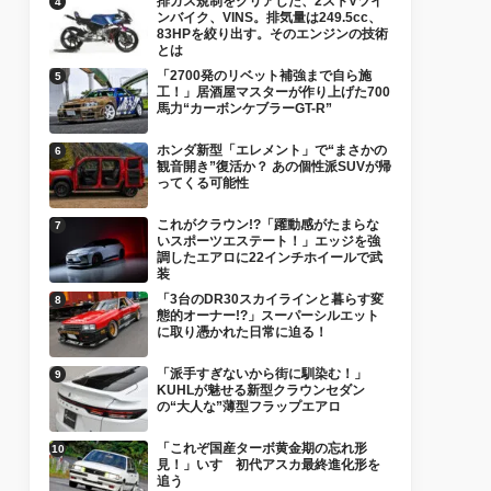
排ガス規制をクリアした、2ストVツイ
ンバイク、VINS。排気量は249.5cc、
83HPを絞り出す。そのエンジンの技術
とは
「2700発のリベット補強まで自ら施
工！」居酒屋マスターが作り上げた700
馬力“カーボンケブラーGT-R”
ホンダ新型「エレメント」で“まさかの
観音開き”復活か？ あの個性派SUVが帰
ってくる可能性
これがクラウン!?「躍動感がたまらな
いスポーツエステート！」エッジを強
調したエアロに22インチホイールで武
装
「3台のDR30スカイラインと暮らす変
態的オーナー!?」スーパーシルエット
に取り憑かれた日常に迫る！
「派手すぎないから街に馴染む！」
KUHLが魅せる新型クラウンセダン
の“大人な”薄型フラップエアロ
「これぞ国産ターボ黄金期の忘れ形
見！」いすゞ初代アスカ最終進化形を
追う