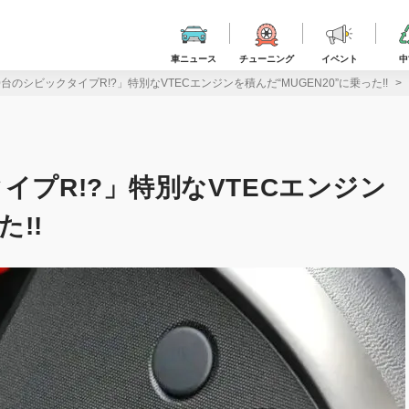
車ニュース
チューニング
イベント
中
台のシビックタイプR!?」特別なVTECエンジンを積んだ“MUGEN20”に乗った!!
イプR!?」特別なVTECエンジン
た!!