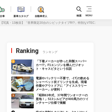
検索
MENU
古車
新車カタログ
自動車求人
【写真・13枚目】「世界限定20台のシビックタイプR!?」特別なVTECエンジンを積んだ
Ranking
ランキング
「下着メーカーが作った和製スーパー
カー!?」F1エンジンを積んだジオッ
ト・キャスピタという伝説
電源やバッテリー不要で、-1℃の飲める
シャーベット状ドリンクを生成。現場
作業やアウトドアに「アイススラリー
メーカー」が便利！
「昭和63年式、37年間ワンオーナーの
意地！」S13シルビアが400馬力のツイ
ンチャージ仕様で覚醒