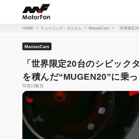
コ
ン
テ
ン
ツ
HOME
チューニング・カスタム
ManiaxCars
「世界限定20
へ
ス
キ
ManiaxCars
ッ
プ
「世界限定20台のシビックタ
を積んだ“MUGEN20”に乗っ
写真13枚目