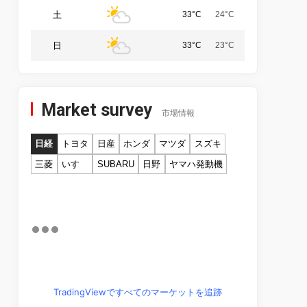
土
33°C
24°C
日
33°C
23°C
Market survey
市場情報
日経
トヨタ
日産
ホンダ
マツダ
スズキ
三菱
いすゞ
SUBARU
日野
ヤマハ発動機
TradingViewですべてのマーケットを追跡