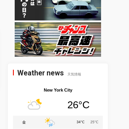
Weather news
天気情報
New York City
26°C
金
34°C
25°C