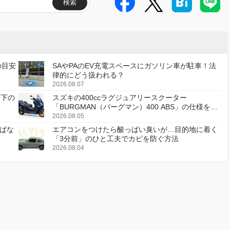
検索
の目安
SAやPAのEV充電スペースにガソリン車が駐車！法
律的にどう扱われる？
2026.08.07
天下の
スズキの400ccラグジュアリースクーター
「BURGMAN（バーグマン）400 ABS」の仕様を変
更し、8月18日に発売
2026.08.05
ぱな
エアコンをつけたら酸っぱい臭いが…目的地に着く
「3分前」のひと工夫でカビを防ぐ方法
2026.08.04