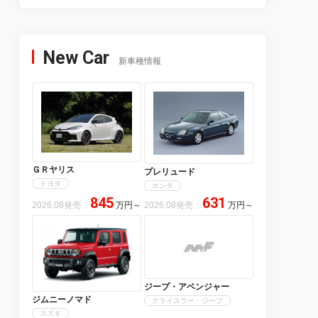
New Car
新車種情報
ＧＲヤリス
プレリュード
トヨタ
ホンダ
845
631
2026.08発売
万円
～
2026.08発売
万円
～
ジープ・アベンジャー
ジムニーノマド
クライスラー・ジープ
スズキ