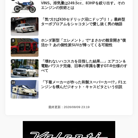
VINS。排気量は249.5cc、83HPを絞り出す。その
エンジンの技術とは
「気づけば430セドリック沼にドップリ！」最終型
ターボブロアムをシャコタンで愛し抜く男の物語
ホンダ新型「エレメント」で“まさかの観音開き”復
活か？ あの個性派SUVが帰ってくる可能性
「壊れないハコスカを目指した結果…」エアコン＆
電動パワステ完備、旧車の常識を覆すGT-R仕様のす
べて
「下着メーカーが作った和製スーパーカー!?」F1エ
ンジンを積んだジオット・キャスピタという伝説
最終更新：2026/08/09 23:19