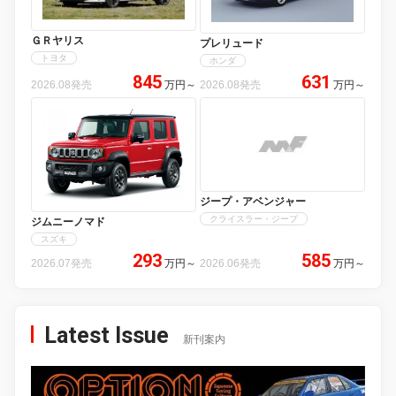
ＧＲヤリス
プレリュード
トヨタ
ホンダ
845
631
2026.08発売
万円
～
2026.08発売
万円
～
ジープ・アベンジャー
クライスラー・ジープ
ジムニーノマド
スズキ
293
585
2026.07発売
万円
～
2026.06発売
万円
～
Latest Issue
新刊案内