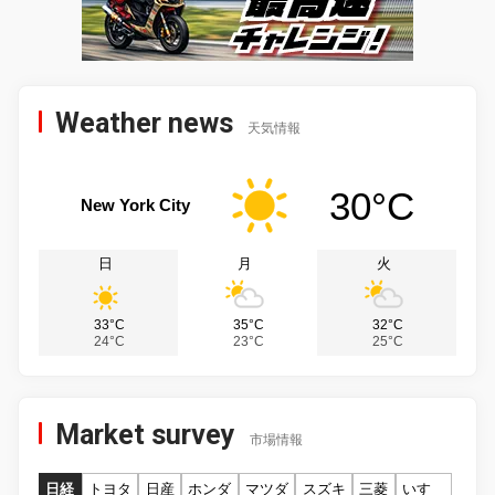
Weather news
天気情報
30°C
New York City
日
月
火
33°C
35°C
32°C
24°C
23°C
25°C
Market survey
市場情報
日経
トヨタ
日産
ホンダ
マツダ
スズキ
三菱
いすゞ