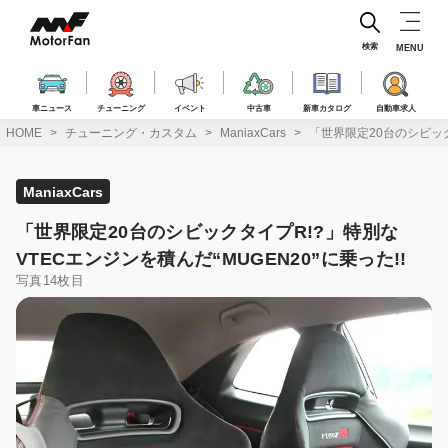
コ
ン
テ
検索
MENU
ン
ツ
へ
車ニュース
チューニング
イベント
中古車
新車カタログ
自動車求人
ス
HOME
チューニング・カスタム
ManiaxCars
「世界限定20台のシビック
キ
ッ
プ
ManiaxCars
「世界限定20台のシビックタイプR!?」特別な
VTECエンジンを積んだ“MUGEN20”に乗った!!
写真14枚目