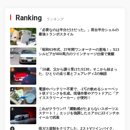
Ranking
ランキング
「必要なのは半分だけだった。」荷台半分シェルの
最強トランポスタイル
「昭和63年式、37年間ワンオーナーの意地！」S13
シルビアが400馬力のツインチャージ仕様で覚醒
「18歳、父から譲り受けたS130」そこから始まっ
た、ひとりの走り屋とフェアレディZの物語
電源やバッテリー不要で、-1℃の飲めるシャーベッ
ト状ドリンクを生成。現場作業やアウトドアに「ア
イススラリーメーカー」が便利！
これがクラウン!?「躍動感がたまらないスポーツエ
ステート！」エッジを強調したエアロに22インチホ
イールで武装
排ガス規制をクリアした、2ストVツインバイク、