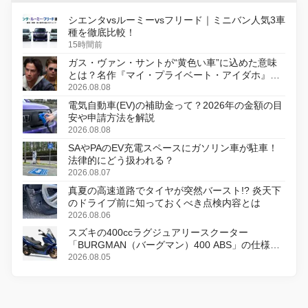
シエンタvsルーミーvsフリード｜ミニバン人気3車
種を徹底比較！
15時間前
ガス・ヴァン・サントが“黄色い車”に込めた意味
とは？名作『マイ・プライベート・アイダホ』が
初のデジタルリマスター版で復活
2026.08.08
電気自動車(EV)の補助金って？2026年の金額の目
安や申請方法を解説
2026.08.08
SAやPAのEV充電スペースにガソリン車が駐車！
法律的にどう扱われる？
2026.08.07
真夏の高速道路でタイヤが突然バースト!? 炎天下
のドライブ前に知っておくべき点検内容とは
2026.08.06
スズキの400ccラグジュアリースクーター
「BURGMAN（バーグマン）400 ABS」の仕様を
変更し、8月18日に発売
2026.08.05