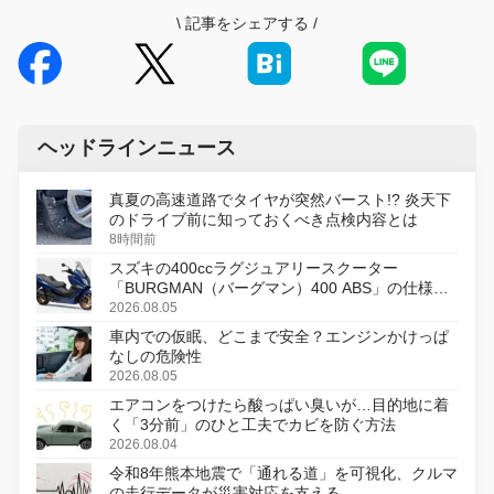
\
記事をシェアする
/
ヘッドラインニュース
真夏の高速道路でタイヤが突然バースト!? 炎天下
のドライブ前に知っておくべき点検内容とは
8時間前
スズキの400ccラグジュアリースクーター
「BURGMAN（バーグマン）400 ABS」の仕様を
変更し、8月18日に発売
2026.08.05
車内での仮眠、どこまで安全？エンジンかけっぱ
なしの危険性
2026.08.05
エアコンをつけたら酸っぱい臭いが…目的地に着
く「3分前」のひと工夫でカビを防ぐ方法
2026.08.04
令和8年熊本地震で「通れる道」を可視化、クルマ
の走行データが災害対応を支える