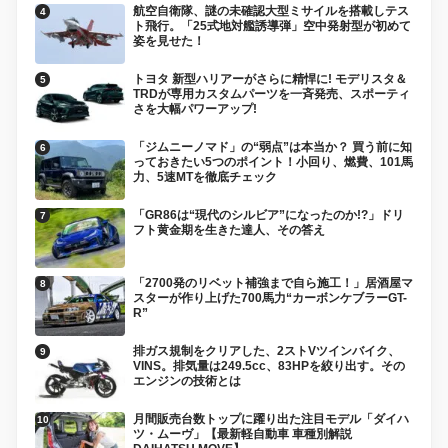
航空自衛隊、謎の未確認大型ミサイルを搭載しテス
ト飛行。「25式地対艦誘導弾」空中発射型が初めて
姿を見せた！
トヨタ 新型ハリアーがさらに精悍に! モデリスタ＆
TRDが専用カスタムパーツを一斉発売、スポーティ
さを大幅パワーアップ!
「ジムニーノマド」の“弱点”は本当か？ 買う前に知
っておきたい5つのポイント！小回り、燃費、101馬
力、5速MTを徹底チェック
「GR86は“現代のシルビア”になったのか!?」ドリ
フト黄金期を生きた達人、その答え
「2700発のリベット補強まで自ら施工！」居酒屋マ
スターが作り上げた700馬力“カーボンケブラーGT-
R”
排ガス規制をクリアした、2ストVツインバイク、
VINS。排気量は249.5cc、83HPを絞り出す。その
エンジンの技術とは
月間販売台数トップに躍り出た注目モデル「ダイハ
ツ・ムーヴ」【最新軽自動車 車種別解説