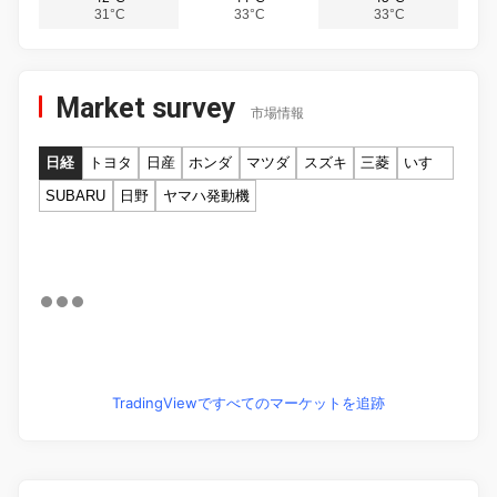
31°C
33°C
33°C
Market survey
市場情報
日経
トヨタ
日産
ホンダ
マツダ
スズキ
三菱
いすゞ
SUBARU
日野
ヤマハ発動機
TradingViewですべてのマーケットを追跡