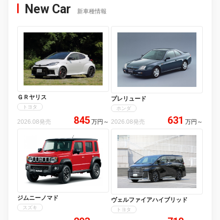
New Car
新車種情報
ＧＲヤリス
プレリュード
トヨタ
ホンダ
845
631
2026.08発売
万円
～
2026.08発売
万円
～
ジムニーノマド
ヴェルファイアハイブリッド
スズキ
トヨタ