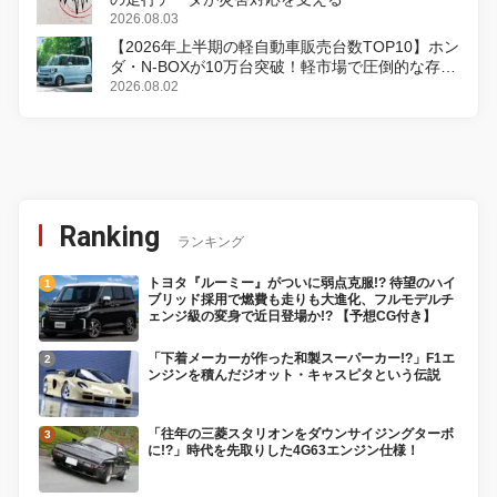
2026.08.03
【2026年上半期の軽自動車販売台数TOP10】ホン
ダ・N-BOXが10万台突破！軽市場で圧倒的な存在
感
2026.08.02
Ranking
ランキング
トヨタ『ルーミー』がついに弱点克服!? 待望のハイ
ブリッド採用で燃費も走りも大進化、フルモデルチ
ェンジ級の変身で近日登場か!? 【予想CG付き】
「下着メーカーが作った和製スーパーカー!?」F1エ
ンジンを積んだジオット・キャスピタという伝説
「往年の三菱スタリオンをダウンサイジングターボ
に!?」時代を先取りした4G63エンジン仕様！