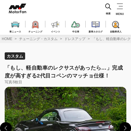
コ
ン
テ
検索
MENU
ン
ツ
へ
車ニュース
チューニング
イベント
中古車
新車カタログ
自動車求人
ス
HOME
チューニング・カスタム
ドレスアップ
「もし、軽自動車のレク
キ
ッ
プ
カスタム
「もし、軽自動車のレクサスがあったら…」完成
度が高すぎる2代目コペンのマッチョ仕様！
写真8枚目