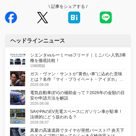
\
記事をシェアする
/
ヘッドラインニュース
シエンタvsルーミーvsフリード｜ミニバン人気3車
種を徹底比較！
10時間前
ガス・ヴァン・サントが“黄色い車”に込めた意味
とは？名作『マイ・プライベート・アイダホ』が
初のデジタルリマスター版で復活
2026.08.08
電気自動車(EV)の補助金って？2026年の金額の目
安や申請方法を解説
2026.08.08
SAやPAのEV充電スペースにガソリン車が駐車！
法律的にどう扱われる？
2026.08.07
真夏の高速道路でタイヤが突然バースト!? 炎天下
のドライブ前に知っておくべき点検内容とは