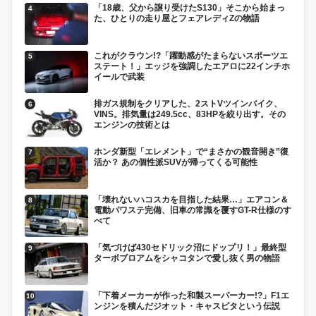
「18歳、父から譲り受けたS130」そこから始まっ
た、ひとりの走り屋とフェアレディZの物語
これがクラウン!?「躍動感がたまらないスポーツエ
ステート！」エッジを強調したエアロに22インチホ
イールで武装
排ガス規制をクリアした、2ストVツインバイク、
VINS。排気量は249.5cc、83HPを絞り出す。その
エンジンの技術とは
ホンダ新型「エレメント」で“まさかの観音開き”復
活か？ あの個性派SUVが帰ってくる可能性
「壊れないハコスカを目指した結果…」エアコン＆
電動パワステ完備、旧車の常識を覆すGT-R仕様のす
べて
「気づけば430セドリック沼にドップリ！」最終型
ターボブロアムをシャコタンで愛し抜く男の物語
「下着メーカーが作った和製スーパーカー!?」F1エ
ンジンを積んだジオット・キャスピタという伝説