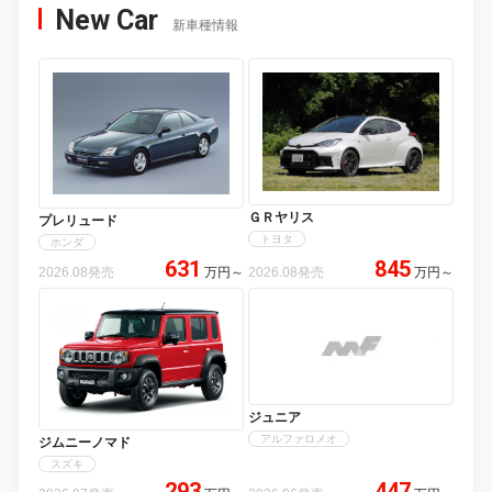
New Car
新車種情報
ＧＲヤリス
プレリュード
トヨタ
ホンダ
631
845
2026.08発売
万円
～
2026.08発売
万円
～
ジュニア
アルファロメオ
ジムニーノマド
スズキ
293
447