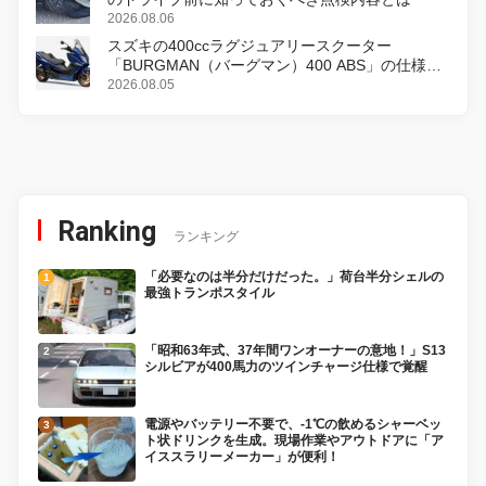
2026.08.06
スズキの400ccラグジュアリースクーター
「BURGMAN（バーグマン）400 ABS」の仕様を
変更し、8月18日に発売
2026.08.05
Ranking
ランキング
「必要なのは半分だけだった。」荷台半分シェルの
最強トランポスタイル
「昭和63年式、37年間ワンオーナーの意地！」S13
シルビアが400馬力のツインチャージ仕様で覚醒
電源やバッテリー不要で、-1℃の飲めるシャーベッ
ト状ドリンクを生成。現場作業やアウトドアに「ア
イススラリーメーカー」が便利！