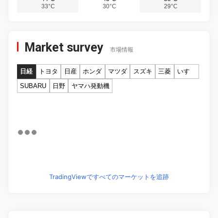
33°C
30°C
29°C
Market survey
市場情報
日経
トヨタ
日産
ホンダ
マツダ
スズキ
三菱
いすゞ
SUBARU
日野
ヤマハ発動機
TradingViewですべてのマーケットを追跡