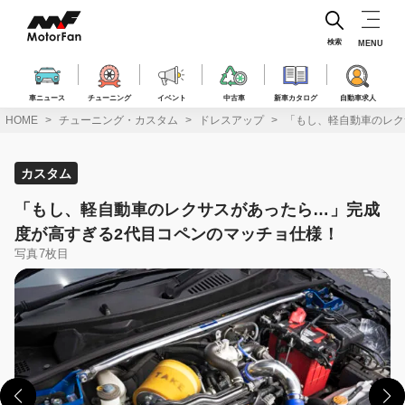
コ
ン
テ
検索
MENU
ン
ツ
へ
車ニュース
チューニング
イベント
中古車
新車カタログ
自動車求人
ス
HOME
チューニング・カスタム
ドレスアップ
「もし、軽自動車のレク
キ
ッ
プ
カスタム
「もし、軽自動車のレクサスがあったら…」完成
度が高すぎる2代目コペンのマッチョ仕様！
写真7枚目