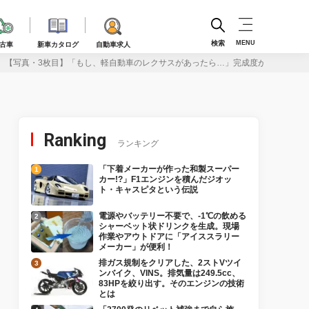
検索
MENU
古車
新車カタログ
自動車求人
【写真・3枚目】「もし、軽自動車のレクサスがあったら…」完成度が高すぎる2
Ranking
ランキング
「下着メーカーが作った和製スーパー
カー!?」F1エンジンを積んだジオッ
ト・キャスピタという伝説
電源やバッテリー不要で、-1℃の飲める
シャーベット状ドリンクを生成。現場
作業やアウトドアに「アイススラリー
メーカー」が便利！
排ガス規制をクリアした、2ストVツイ
ンバイク、VINS。排気量は249.5cc、
83HPを絞り出す。そのエンジンの技術
とは