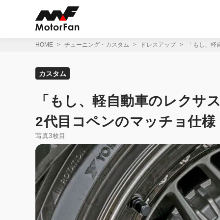
コ
ン
テ
ン
ツ
HOME
チューニング・カスタム
ドレスアップ
「もし、軽
へ
ス
キ
カスタム
ッ
プ
「もし、軽自動車のレクサ
2代目コペンのマッチョ仕様
写真3枚目