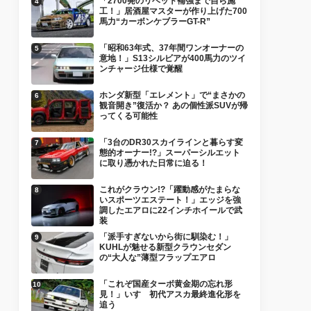
「2700発のリベット補強まで自ら施
工！」居酒屋マスターが作り上げた700
馬力“カーボンケブラーGT-R”
「昭和63年式、37年間ワンオーナーの
意地！」S13シルビアが400馬力のツイ
ンチャージ仕様で覚醒
ホンダ新型「エレメント」で“まさかの
観音開き”復活か？ あの個性派SUVが帰
ってくる可能性
「3台のDR30スカイラインと暮らす変
態的オーナー!?」スーパーシルエット
に取り憑かれた日常に迫る！
これがクラウン!?「躍動感がたまらな
いスポーツエステート！」エッジを強
調したエアロに22インチホイールで武
装
「派手すぎないから街に馴染む！」
KUHLが魅せる新型クラウンセダン
の“大人な”薄型フラップエアロ
「これぞ国産ターボ黄金期の忘れ形
見！」いすゞ初代アスカ最終進化形を
追う