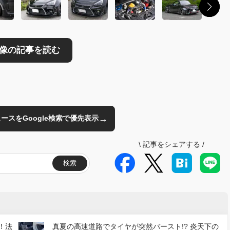
→
のニュースをGoogle検索で優先表示
\
記事をシェアする
/
検索
！法
真夏の高速道路でタイヤが突然バースト!? 炎天下の