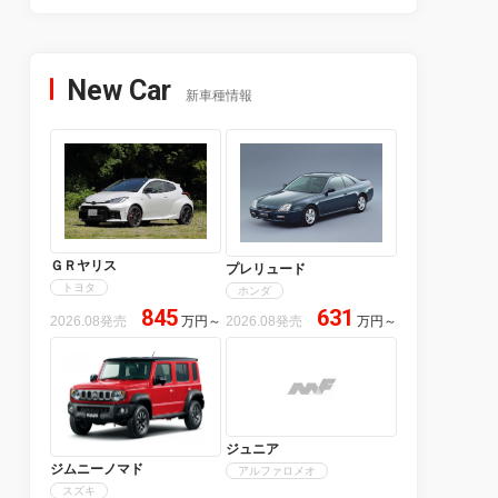
New Car
新車種情報
ＧＲヤリス
プレリュード
トヨタ
ホンダ
845
631
2026.08発売
万円
～
2026.08発売
万円
～
ジュニア
ジムニーノマド
アルファロメオ
スズキ