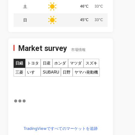
土
46°C
33°C
日
45°C
33°C
Market survey
市場情報
日経
トヨタ
日産
ホンダ
マツダ
スズキ
三菱
いすゞ
SUBARU
日野
ヤマハ発動機
TradingViewですべてのマーケットを追跡