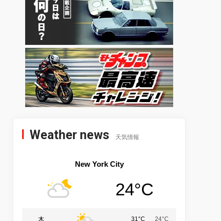
Weather news
天気情報
New York City
24°C
木
31°C
24°C