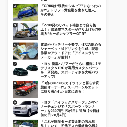
「GR86は“現代のシルビア”になったの
か!?」ドリフト黄金期を生きた達人、
その答え
「2700発のリベット補強まで自ら施
工！」居酒屋マスターが作り上げた700
馬力“カーボンケブラーGT-R”
電源やバッテリー不要で、-1℃の飲める
シャーベット状ドリンクを生成。現場
作業やアウトドアに「アイススラリー
メーカー」が便利！
トヨタ 新型ハリアーがさらに精悍に! モ
デリスタ＆TRDが専用カスタムパーツ
を一斉発売、スポーティさを大幅パワ
ーアップ!
「3台のDR30スカイラインと暮らす変
態的オーナー!?」スーパーシルエット
に取り憑かれた日常に迫る！
トヨタ「ハイラックスサーフ」がマイ
ナーチェンジで「スポーツ・ランナ
ー」を230万円で3代目に追加【今日は
何の日？8月4日】
「これぞ国産ターボ黄金期の忘れ形
見！」いすゞ初代アスカ最終進化形を