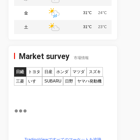
金
31°C
24°C
土
31°C
23°C
Market survey
市場情報
日経
トヨタ
日産
ホンダ
マツダ
スズキ
三菱
いすゞ
SUBARU
日野
ヤマハ発動機
TradingViewですべてのマーケットを追跡