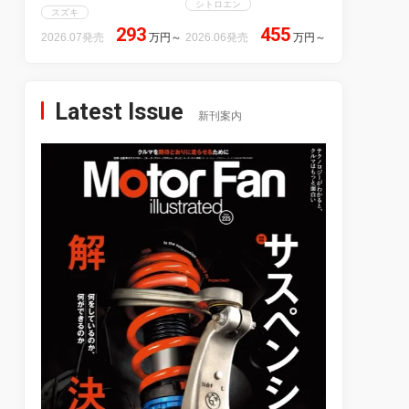
シトロエン
スズキ
293
455
2026.07発売
万円
～
2026.06発売
万円
～
Latest Issue
新刊案内