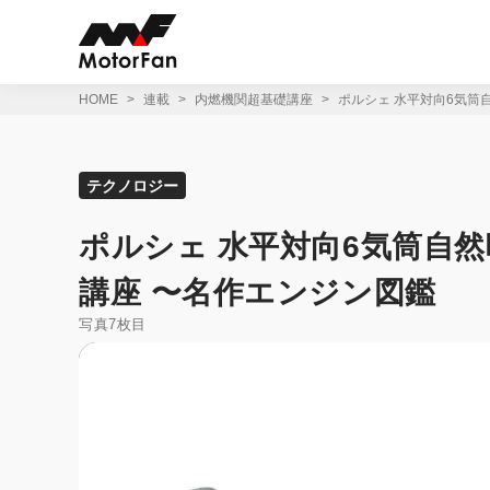
コ
ン
テ
ン
ツ
HOME
連載
内燃機関超基礎講座
ポルシェ 水平対向6気筒
へ
ス
キ
ッ
テクノロジー
プ
ポルシェ 水平対向6気筒自然
講座 〜名作エンジン図鑑
写真7枚目