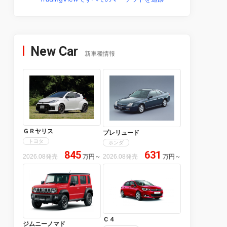
New Car
新車種情報
ＧＲヤリス
プレリュード
トヨタ
ホンダ
845
631
2026.08発売
万円
～
2026.08発売
万円
～
Ｃ４
ジムニーノマド