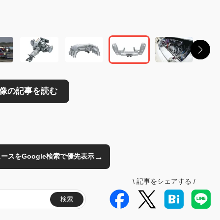
読む
→
のニュースをGoogle検索で優先表示
\
記事をシェアする
/
検索