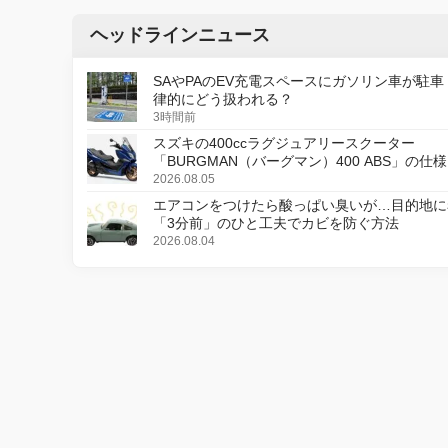
ヘッドラインニュース
SAやPAのEV充電スペースにガソリン車が駐車
律的にどう扱われる？
3時間前
スズキの400ccラグジュアリースクーター
「BURGMAN（バーグマン）400 ABS」の仕
更し、8月18日に発売
2026.08.05
エアコンをつけたら酸っぱい臭いが…目的地に
「3分前」のひと工夫でカビを防ぐ方法
2026.08.04