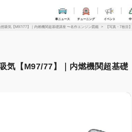
車ニュース
チューニング
イベント
中
自然吸気【M97/77】｜内燃機関超基礎講座 〜名作エンジン図鑑
【写真・7枚目】
吸気【M97/77】｜内燃機関超基礎