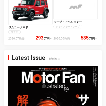
ジープ・アベンジャー
クライスラー・ジープ
ジムニーノマド
スズキ
293
585
2026.07発売
万円
～
2026.06発売
万円
～
Latest Issue
新刊案内