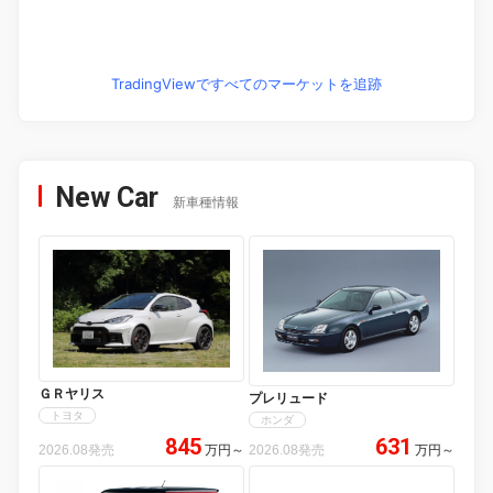
TradingViewですべてのマーケットを追跡
New Car
新車種情報
ＧＲヤリス
プレリュード
トヨタ
ホンダ
845
631
2026.08発売
万円
～
2026.08発売
万円
～