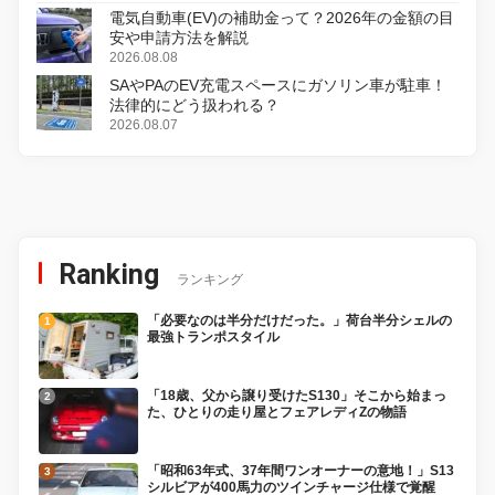
電気自動車(EV)の補助金って？2026年の金額の目
安や申請方法を解説
2026.08.08
SAやPAのEV充電スペースにガソリン車が駐車！
法律的にどう扱われる？
2026.08.07
Ranking
ランキング
「必要なのは半分だけだった。」荷台半分シェルの
最強トランポスタイル
「18歳、父から譲り受けたS130」そこから始まっ
た、ひとりの走り屋とフェアレディZの物語
「昭和63年式、37年間ワンオーナーの意地！」S13
シルビアが400馬力のツインチャージ仕様で覚醒