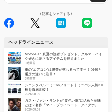
\
記事をシェアする
/
ヘッドラインニュース
Motor-Fan 真夏の読者プレゼント。クルマ・バイ
ク好きに刺さるアイテムを揃えました！
3時間前
車の“エアコン”は燃費が落ちるって本当？ 冷房と
暖房の違いに注目！
6時間前
シエンタvsルーミーvsフリード｜ミニバン人気3車
種を徹底比較！
2026.08.09
ガス・ヴァン・サントが“黄色い車”に込めた意味
とは？名作『マイ・プライベート・アイダホ』が
初のデジタルリマスター版で復活
2026.08.08