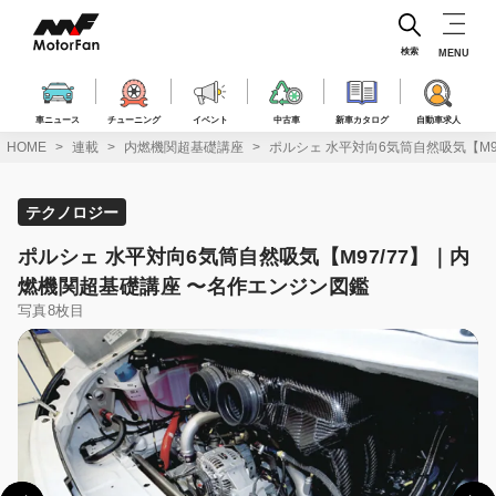
コ
ン
テ
検索
MENU
ン
ツ
へ
車ニュース
チューニング
イベント
中古車
新車カタログ
自動車求人
ス
HOME
連載
内燃機関超基礎講座
ポルシェ 水平対向6気筒自然吸気【M9
キ
ッ
プ
テクノロジー
ポルシェ 水平対向6気筒自然吸気【M97/77】｜内
燃機関超基礎講座 〜名作エンジン図鑑
写真8枚目