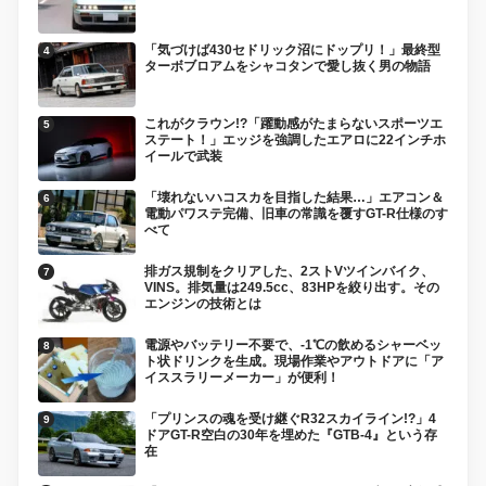
「気づけば430セドリック沼にドップリ！」最終型
ターボブロアムをシャコタンで愛し抜く男の物語
これがクラウン!?「躍動感がたまらないスポーツエ
ステート！」エッジを強調したエアロに22インチホ
イールで武装
「壊れないハコスカを目指した結果…」エアコン＆
電動パワステ完備、旧車の常識を覆すGT-R仕様のす
べて
排ガス規制をクリアした、2ストVツインバイク、
VINS。排気量は249.5cc、83HPを絞り出す。その
エンジンの技術とは
電源やバッテリー不要で、-1℃の飲めるシャーベッ
ト状ドリンクを生成。現場作業やアウトドアに「ア
イススラリーメーカー」が便利！
「プリンスの魂を受け継ぐR32スカイライン!?」4
ドアGT-R空白の30年を埋めた『GTB-4』という存
在