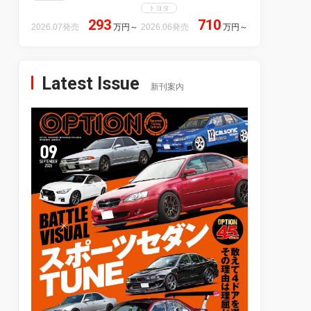
トヨタ
293
710
2026.07発売
万円
～
2026.06発売
万円
～
Latest Issue
新刊案内