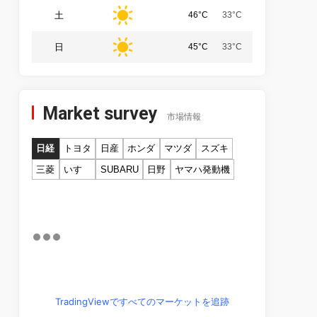
土
46°C
33°C
日
45°C
33°C
Market survey
市場情報
日経
トヨタ
日産
ホンダ
マツダ
スズキ
三菱
いすゞ
SUBARU
日野
ヤマハ発動機
TradingViewですべてのマーケットを追跡