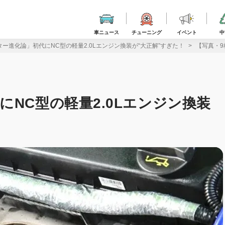
車ニュース
チューニング
イベント
中
ー進化論」初代にNC型の軽量2.0Lエンジン換装が“大正解”すぎた！
【写真・9
NC型の軽量2.0Lエンジン換装