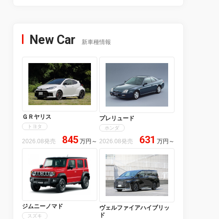
New Car
新車種情報
ＧＲヤリス
プレリュード
トヨタ
ホンダ
845
631
2026.08発売
万円
～
2026.08発売
万円
～
ジムニーノマド
ヴェルファイアハイブリッ
ド
スズキ