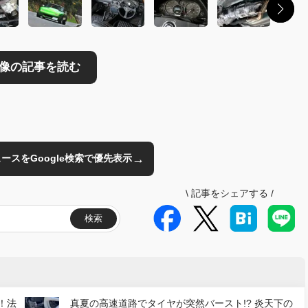
→
のニュースをGoogle検索で優先表示
\
記事をシェアする
/
検索
！法
真夏の高速道路でタイヤが突然バースト!? 炎天下の