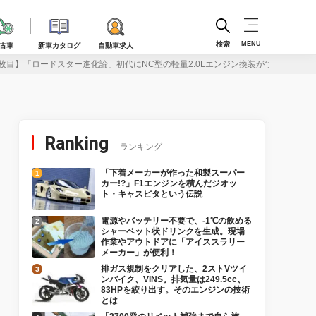
検索
MENU
古車
新車カタログ
自動車求人
枚目】「ロードスター進化論」初代にNC型の軽量2.0Lエンジン換装が“大正解”すぎ
Ranking
ランキング
「下着メーカーが作った和製スーパー
カー!?」F1エンジンを積んだジオッ
ト・キャスピタという伝説
電源やバッテリー不要で、-1℃の飲める
シャーベット状ドリンクを生成。現場
作業やアウトドアに「アイススラリー
メーカー」が便利！
排ガス規制をクリアした、2ストVツイ
ンバイク、VINS。排気量は249.5cc、
83HPを絞り出す。そのエンジンの技術
とは