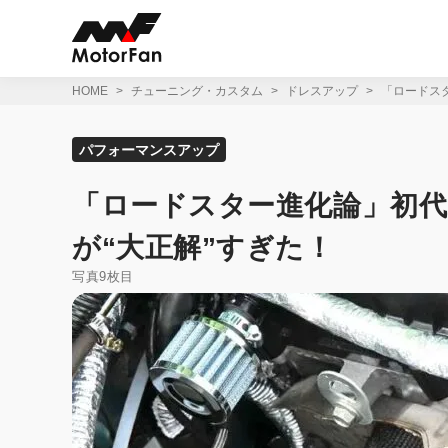
コ
ン
テ
ン
ツ
HOME
チューニング・カスタム
ドレスアップ
「ロードスタ
へ
ス
キ
パフォーマンスアップ
ッ
プ
「ロードスター進化論」初代に
が“大正解”すぎた！
写真9枚目