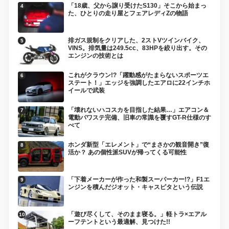
「18歳、父から譲り受けたS130」そこから始まっ
た、ひとりの走り屋とフェアレディZの物語
排ガス規制をクリアした、2ストVツインバイク、
VINS。排気量は249.5cc、83HPを絞り出す。その
エンジンの技術とは
これがクラウン!?「躍動感がたまらないスポーツエ
ステート！」エッジを強調したエアロに22インチホ
イールで武装
「壊れないハコスカを目指した結果…」エアコン＆
電動パワステ完備、旧車の常識を覆すGT-R仕様のす
べて
ホンダ新型「エレメント」で“まさかの観音開き”復
活か？ あの個性派SUVが帰ってくる可能性
「下着メーカーが作った和製スーパーカー!?」F1エ
ンジンを積んだジオット・キャスピタという伝説
「遊び尽くして、そのまま寝る。」軽トラ×エアル
ーフテントという最適解、見つけた!!