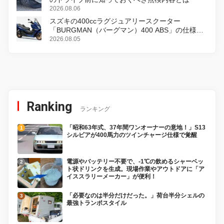
2026.08.06
スズキの400ccラグジュアリースクーター
「BURGMAN（バーグマン）400 ABS」の仕様を
変更し、8月18日に発売
2026.08.05
Ranking
ランキング
「昭和63年式、37年間ワンオーナーの意地！」S13
シルビアが400馬力のツインチャージ仕様で覚醒
電源やバッテリー不要で、-1℃の飲めるシャーベッ
ト状ドリンクを生成。現場作業やアウトドアに「ア
イススラリーメーカー」が便利！
「必要なのは半分だけだった。」荷台半分シェルの
最強トランポスタイル