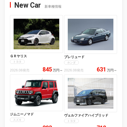
New Car
新車種情報
ＧＲヤリス
プレリュード
トヨタ
ホンダ
845
631
2026.08発売
万円
～
2026.08発売
万円
～
ジムニーノマド
ヴェルファイアハイブリッド
スズキ
トヨタ