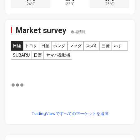
24°C
22°C
25°C
Market survey
市場情報
日経
トヨタ
日産
ホンダ
マツダ
スズキ
三菱
いすゞ
SUBARU
日野
ヤマハ発動機
TradingViewですべてのマーケットを追跡