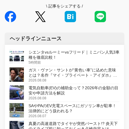
\
記事をシェアする
/
ヘッドラインニュース
シエンタvsルーミーvsフリード｜ミニバン人気3車
種を徹底比較！
5時間前
ガス・ヴァン・サントが“黄色い車”に込めた意味
とは？名作『マイ・プライベート・アイダホ』が
初のデジタルリマスター版で復活
2026.08.08
電気自動車(EV)の補助金って？2026年の金額の目
安や申請方法を解説
2026.08.08
SAやPAのEV充電スペースにガソリン車が駐車！
法律的にどう扱われる？
2026.08.07
真夏の高速道路でタイヤが突然バースト!? 炎天下
のドライブ前に知っておくべき点検内容とは