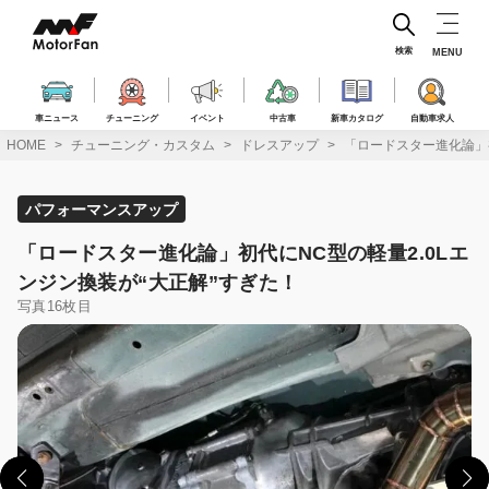
コ
ン
テ
検索
MENU
ン
ツ
へ
車ニュース
チューニング
イベント
中古車
新車カタログ
自動車求人
ス
HOME
チューニング・カスタム
ドレスアップ
「ロードスター進化論」初
キ
ッ
プ
パフォーマンスアップ
「ロードスター進化論」初代にNC型の軽量2.0Lエ
ンジン換装が“大正解”すぎた！
写真16枚目