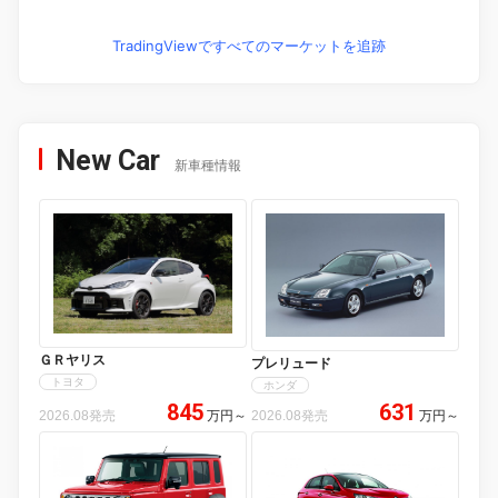
TradingViewですべてのマーケットを追跡
New Car
新車種情報
ＧＲヤリス
プレリュード
トヨタ
ホンダ
845
631
2026.08発売
万円
～
2026.08発売
万円
～