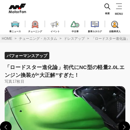
コ
ン
テ
検索
MENU
ン
ツ
へ
車ニュース
チューニング
イベント
中古車
新車カタログ
自動車求人
ス
HOME
チューニング・カスタム
ドレスアップ
「ロードスター進化論」初
キ
ッ
プ
パフォーマンスアップ
「ロードスター進化論」初代にNC型の軽量2.0Lエ
ンジン換装が“大正解”すぎた！
写真17枚目