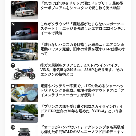
「気づけば430セドリック沼にドップリ！」最終型
ターボブロアムをシャコタンで愛し抜く男の物語
これがクラウン!?「躍動感がたまらないスポーツエ
ステート！」エッジを強調したエアロに22インチホ
イールで武装
「壊れないハコスカを目指した結果…」エアコン＆
電動パワステ完備、旧車の常識を覆すGT-R仕様のす
べて
排ガス規制をクリアした、2ストVツインバイク、
VINS。排気量は249.5cc、83HPを絞り出す。その
エンジンの技術とは
電源やバッテリー不要で、-1℃の飲めるシャーベッ
ト状ドリンクを生成。現場作業やアウトドアに「ア
イススラリーメーカー」が便利！
「プリンスの魂を受け継ぐR32スカイライン!?」4
ドアGT-R空白の30年を埋めた『GTB-4』という存
在
『オーラがハンパない！』アグレッシブさも高級感
も備えた名門WALDのジムニーノマド用ボディキッ