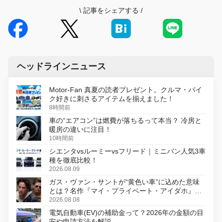
\
記事をシェアする
/
ヘッドラインニュース
Motor-Fan 真夏の読者プレゼント。クルマ・バイ
ク好きに刺さるアイテムを揃えました！
8時間前
車の“エアコン”は燃費が落ちるって本当？ 冷房と
暖房の違いに注目！
10時間前
シエンタvsルーミーvsフリード｜ミニバン人気3車
種を徹底比較！
2026.08.09
ガス・ヴァン・サントが“黄色い車”に込めた意味
とは？名作『マイ・プライベート・アイダホ』が
初のデジタルリマスター版で復活
2026.08.08
電気自動車(EV)の補助金って？2026年の金額の目
安や申請方法を解説