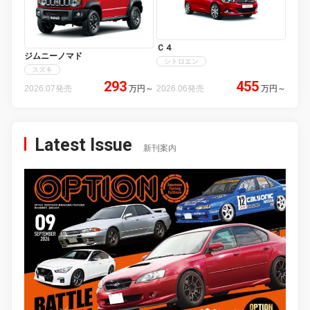
Ｃ４
ジムニーノマド
シトロエン
スズキ
293
455
2026.07発売
万円
～
2026.06発売
万円
～
Latest Issue
新刊案内