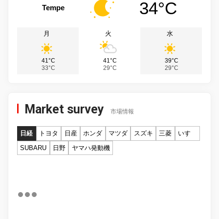
34°C
Tempe
月
火
水
41°C
41°C
39°C
33°C
29°C
29°C
Market survey
市場情報
日経
トヨタ
日産
ホンダ
マツダ
スズキ
三菱
いすゞ
SUBARU
日野
ヤマハ発動機