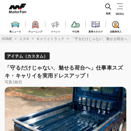
コ
ン
テ
検索
MENU
ン
ツ
へ
車ニュース
チューニング
イベント
中古車
新車カタログ
自動車求人
ス
HOME
スズキ
キャリイトラック
「守るだけじゃない、魅せる荷台へ」
キ
ッ
プ
アイテム（カスタム）
「守るだけじゃない、魅せる荷台へ」仕事車スズ
キ・キャリイを実用ドレスアップ！
写真1枚目