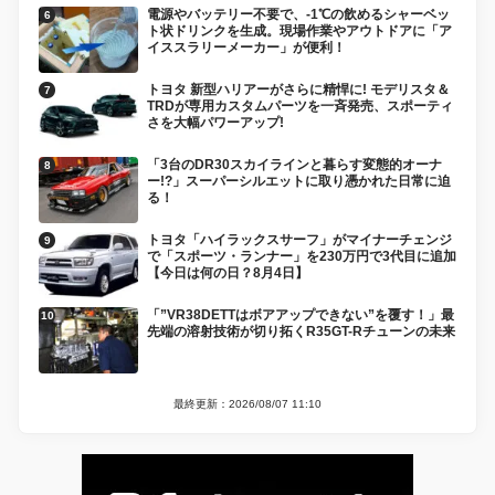
電源やバッテリー不要で、-1℃の飲めるシャーベッ
ト状ドリンクを生成。現場作業やアウトドアに「ア
イススラリーメーカー」が便利！
トヨタ 新型ハリアーがさらに精悍に! モデリスタ＆
TRDが専用カスタムパーツを一斉発売、スポーティ
さを大幅パワーアップ!
「3台のDR30スカイラインと暮らす変態的オーナ
ー!?」スーパーシルエットに取り憑かれた日常に迫
る！
トヨタ「ハイラックスサーフ」がマイナーチェンジ
で「スポーツ・ランナー」を230万円で3代目に追加
【今日は何の日？8月4日】
「”VR38DETTはボアアップできない”を覆す！」最
先端の溶射技術が切り拓くR35GT-Rチューンの未来
最終更新：2026/08/07 11:10