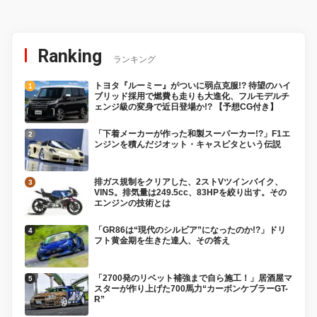
Ranking
ランキング
トヨタ『ルーミー』がついに弱点克服!? 待望のハイ
ブリッド採用で燃費も走りも大進化、フルモデルチ
ェンジ級の変身で近日登場か!? 【予想CG付き】
「下着メーカーが作った和製スーパーカー!?」F1エ
ンジンを積んだジオット・キャスピタという伝説
排ガス規制をクリアした、2ストVツインバイク、
VINS。排気量は249.5cc、83HPを絞り出す。その
エンジンの技術とは
「GR86は“現代のシルビア”になったのか!?」ドリ
フト黄金期を生きた達人、その答え
「2700発のリベット補強まで自ら施工！」居酒屋マ
スターが作り上げた700馬力“カーボンケブラーGT-
R”