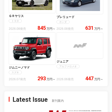
ＧＲヤリス
プレリュード
トヨタ
ホンダ
845
631
2026.08発売
万円
～
2026.08発売
万円
～
ジュニア
アルファロメオ
ジムニーノマド
スズキ
293
447
2026.07発売
万円
～
2026.06発売
万円
～
Latest Issue
新刊案内