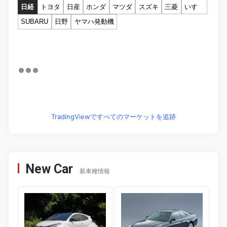
日経
トヨタ
日産
ホンダ
マツダ
スズキ
三菱
いすゞ
SUBARU
日野
ヤマハ発動機
TradingViewですべてのマーケットを追跡
New Car
新車種情報