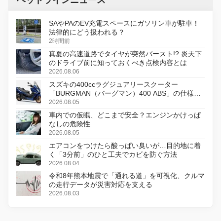
ヘッドラインニュース
SAやPAのEV充電スペースにガソリン車が駐車！
法律的にどう扱われる？
2時間前
真夏の高速道路でタイヤが突然バースト!? 炎天下
のドライブ前に知っておくべき点検内容とは
2026.08.06
スズキの400ccラグジュアリースクーター
「BURGMAN（バーグマン）400 ABS」の仕様を
変更し、8月18日に発売
2026.08.05
車内での仮眠、どこまで安全？エンジンかけっぱ
なしの危険性
2026.08.05
エアコンをつけたら酸っぱい臭いが…目的地に着
く「3分前」のひと工夫でカビを防ぐ方法
2026.08.04
令和8年熊本地震で「通れる道」を可視化、クルマ
の走行データが災害対応を支える
2026.08.03