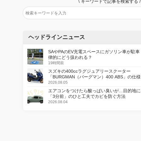
\
キーワードで記事を検索する
/
ヘッドラインニュース
SAやPAのEV充電スペースにガソリン車が駐車
律的にどう扱われる？
19時間前
スズキの400ccラグジュアリースクーター
「BURGMAN（バーグマン）400 ABS」の仕
更し、8月18日に発売
2026.08.05
エアコンをつけたら酸っぱい臭いが…目的地に
「3分前」のひと工夫でカビを防ぐ方法
2026.08.04