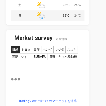
土
32°C
24°C
日
32°C
24°C
Market survey
市場情報
日経
トヨタ
日産
ホンダ
マツダ
スズキ
三菱
いすゞ
SUBARU
日野
ヤマハ発動機
TradingViewですべてのマーケットを追跡