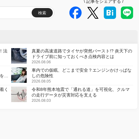
\
記事をシェアする
/
検索
！法
真夏の高速道路でタイヤが突然バースト!? 炎天下の
ドライブ前に知っておくべき点検内容とは
2026.08.06
車内での仮眠、どこまで安全？エンジンかけっぱな
様を変
しの危険性
2026.08.05
着く
令和8年熊本地震で「通れる道」を可視化、クルマ
の走行データが災害対応を支える
2026.08.03