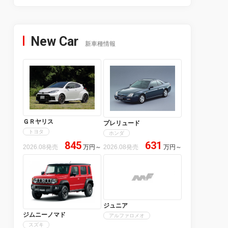
New Car
新車種情報
ＧＲヤリス
プレリュード
トヨタ
ホンダ
845
631
2026.08発売
万円
～
2026.08発売
万円
～
ジュニア
ジムニーノマド
アルファロメオ
スズキ