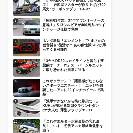
「2700発のリベット補強まで自ら施
工！」居酒屋マスターが作り上げた700
馬力“カーボンケブラーGT-R”
「昭和63年式、37年間ワンオーナーの
意地！」S13シルビアが400馬力のツイ
ンチャージ仕様で覚醒
ホンダ新型「エレメント」で“まさかの
観音開き”復活か？ あの個性派SUVが帰
ってくる可能性
「3台のDR30スカイラインと暮らす変
態的オーナー!?」スーパーシルエット
に取り憑かれた日常に迫る！
これがクラウン!?「躍動感がたまらな
いスポーツエステート！」エッジを強
調したエアロに22インチホイールで武
装
「派手すぎないから街に馴染む！」
KUHLが魅せる新型クラウンセダン
の“大人な”薄型フラップエアロ
「これぞ国産ターボ黄金期の忘れ形
見！」いすゞ初代アスカ最終進化形を
追う