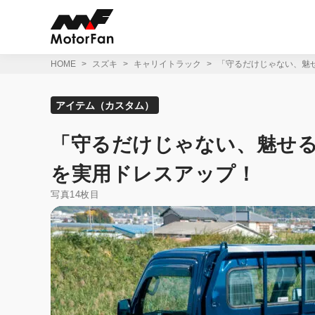
コ
ン
テ
ン
ツ
HOME
スズキ
キャリイトラック
「守るだけじゃない、魅
へ
ス
キ
アイテム（カスタム）
ッ
プ
「守るだけじゃない、魅せ
を実用ドレスアップ！
写真14枚目