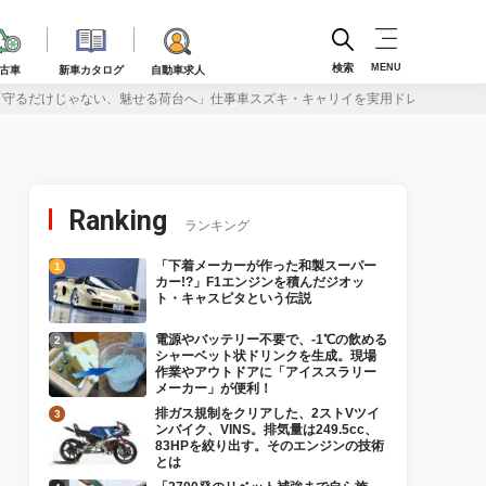
検索
MENU
古車
新車カタログ
自動車求人
「守るだけじゃない、魅せる荷台へ」仕事車スズキ・キャリイを実用ドレスアップ！
Ranking
ランキング
「下着メーカーが作った和製スーパー
カー!?」F1エンジンを積んだジオッ
ト・キャスピタという伝説
電源やバッテリー不要で、-1℃の飲める
シャーベット状ドリンクを生成。現場
作業やアウトドアに「アイススラリー
メーカー」が便利！
排ガス規制をクリアした、2ストVツイ
ンバイク、VINS。排気量は249.5cc、
83HPを絞り出す。そのエンジンの技術
とは